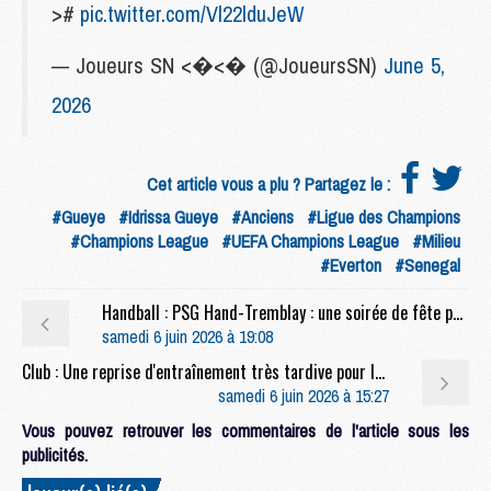
>#
pic.twitter.com/Vl22lduJeW
— Joueurs SN <�<� (@JoueursSN)
June 5,
2026
Cet article vous a plu ? Partagez le :
#Gueye
#Idrissa Gueye
#Anciens
#Ligue des Champions
#Champions League
#UEFA Champions League
#Milieu
#Everton
#Senegal
Handball : PSG Hand-Tremblay : une soirée de fête pour terminer en beauté
samedi 6 juin 2026 à 19:08
Club : Une reprise d'entraînement très tardive pour le PSG
samedi 6 juin 2026 à 15:27
Vous pouvez retrouver les commentaires de l'article sous les
publicités.