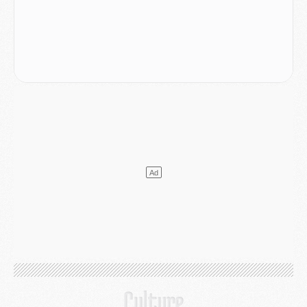
Mercato
- Le PSG officialise un quatrième prêt
Mercato
- Liverpool ne veut pas que Barcola au PSG
Match
- Majorque/PSG, quelle compo pour le premier match de la saison 2026/27 ?
MARDI 04 AOÛT
Europe
- Les chapeaux provisoires de la Ligue des champions 2026/27
Podcast
- Podcast CulturePSG : Akliouche présenté par un fan de Monaco
Club
- Le PSG dévoile sa première collection d'entraînement pour 2026/2027
Discipline
- Un arbitre inattendu, mais porte-bonheur pour Lens/PSG
Match
- Majorque/PSG, sur quelle chaine et à quelle heure regarder le match ?
Mercato
- Le plan du PSG pour Suzuki et Chevalier se précise
Mercato
- L'Ajax refuse la première offre du PSG pour Godts
Mercato
- Le PSG veut accélérer, Ferran Torres temporise
Mercato
- Liverpool encore très loin du compte pour Barcola
LUNDI 03 AOÛT
Match
- Podcast CulturePSG : Mercato (Godts, Suzuki, Akliouche, Barcola, etc)
Mercato
- L'Ajax attend bien plus de 45M pour Mika Godts
Club
- Quatre retours importants dans le groupe du PSG, et un plus discret
Mercato
- Ayari file en Ligue 2