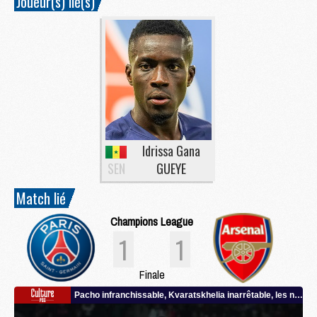
Joueur(s) lié(s)
Idrissa Gana
SEN
GUEYE
Match lié
Champions League
1
1
Finale