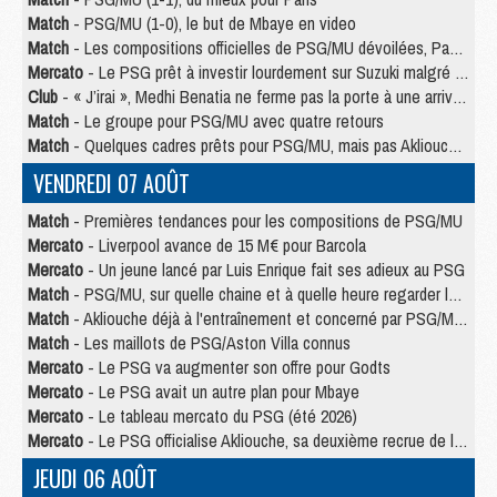
Match
- PSG/MU (1-0), le but de Mbaye en video
Match
- Les compositions officielles de PSG/MU dévoilées, Pacho titulaire
Mercato
- Le PSG prêt à investir lourdement sur Suzuki malgré Safonov et Chevalier
Club
- « J’irai », Medhi Benatia ne ferme pas la porte à une arrivée au PSG
Match
- Le groupe pour PSG/MU avec quatre retours
Match
- Quelques cadres prêts pour PSG/MU, mais pas Akliouche ?
VENDREDI 07 AOÛT
Match
- Premières tendances pour les compositions de PSG/MU
Mercato
- Liverpool avance de 15 M€ pour Barcola
Mercato
- Un jeune lancé par Luis Enrique fait ses adieux au PSG
Match
- PSG/MU, sur quelle chaine et à quelle heure regarder le match ?
Match
- Akliouche déjà à l'entraînement et concerné par PSG/MU ?
Match
- Les maillots de PSG/Aston Villa connus
Mercato
- Le PSG va augmenter son offre pour Godts
Mercato
- Le PSG avait un autre plan pour Mbaye
Mercato
- Le tableau mercato du PSG (été 2026)
Mercato
- Le PSG officialise Akliouche, sa deuxième recrue de l’été
JEUDI 06 AOÛT