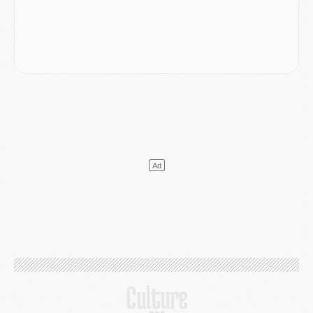
Mercato
- L'Ajax attend bien plus de 45M pour Mika Godts
Club
- Quatre retours importants dans le groupe du PSG, et un plus discret
Mercato
- Ayari file en Ligue 2
Club
- Le PSG s'associe avec un géant de la tech
Mercato
- Vu d'Italie, le transfert de Suzuki au PSG est bien engagé
Mercato
- Ferran Torres ne serait pas à vendre, mais...
Europe
- Gros coup dur pour Aston Villa avant de croiser le PSG
DIMANCHE 02 AOÛT
Mercato
- Le transfert de Kolo Muani à la Juventus est officiel
Mercato
- [MAJ] Le PSG a fait une grosse offre à Parme pour Suzuki
Mercato
- Le PSG a envoyé une première offre pour Mika Godts
Club
- Après Pacho, d'autres retours en vue
Mercato
- Changement de dernière minute pour Kolo Muani
SAMEDI 01 AOÛT
Mercato
- L'agent de Mika Godts confirme un accord avec le PSG
Club
- Quels numéros de maillot pour Akliouche et Digne au PSG ?
Match
- Un hommage prévu lors de Brest/PSG
Mercato
- Le PSG et le Barça ont rendez-vous pour Ferran Torres