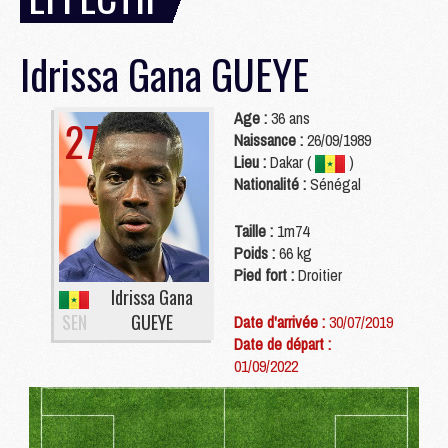
Idrissa Gana
GUEYE
Age :
36 ans
27
Naissance :
26/09/1989
Lieu :
Dakar (
)
Nationalité :
Sénégal
Taille :
1m74
Poids :
66 kg
Pied fort :
Droitier
Idrissa Gana
SEN
GUEYE
Date d'arrivée :
30/07/2019
Date de départ :
01/09/2022