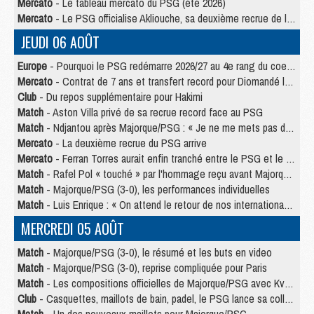
Mercato
- Le tableau mercato du PSG (été 2026)
Mercato
- Le PSG officialise Akliouche, sa deuxième recrue de l’été
JEUDI 06 AOÛT
Europe
- Pourquoi le PSG redémarre 2026/27 au 4e rang du coefficient UEFA
Mercato
- Contrat de 7 ans et transfert record pour Diomandé loin du PSG
Club
- Du repos supplémentaire pour Hakimi
Match
- Aston Villa privé de sa recrue record face au PSG
Match
- Ndjantou après Majorque/PSG : « Je ne me mets pas de plafond »
Mercato
- La deuxième recrue du PSG arrive
Mercato
- Ferran Torres aurait enfin tranché entre le PSG et le Barça
Match
- Rafel Pol « touché » par l'hommage reçu avant Majorque/PSG
Match
- Majorque/PSG (3-0), les performances individuelles
Match
- Luis Enrique : « On attend le retour de nos internationaux »
MERCREDI 05 AOÛT
Match
- Majorque/PSG (3-0), le résumé et les buts en video
Match
- Majorque/PSG (3-0), reprise compliquée pour Paris
Match
- Les compositions officielles de Majorque/PSG avec Kvara et de nombreux jeunes
Club
- Casquettes, maillots de bain, padel, le PSG lance sa collection été