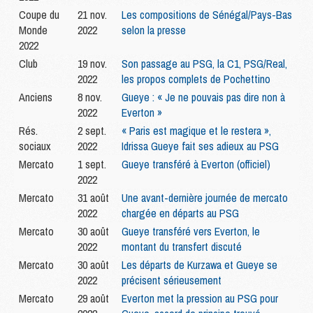
Coupe du
21 nov.
Les compositions de Sénégal/Pays-Bas
Monde
2022
selon la presse
2022
Club
19 nov.
Son passage au PSG, la C1, PSG/Real,
2022
les propos complets de Pochettino
Anciens
8 nov.
Gueye : « Je ne pouvais pas dire non à
2022
Everton »
Rés.
2 sept.
« Paris est magique et le restera »,
sociaux
2022
Idrissa Gueye fait ses adieux au PSG
Mercato
1 sept.
Gueye transféré à Everton (officiel)
2022
Mercato
31 août
Une avant-dernière journée de mercato
2022
chargée en départs au PSG
Mercato
30 août
Gueye transféré vers Everton, le
2022
montant du transfert discuté
Mercato
30 août
Les départs de Kurzawa et Gueye se
2022
précisent sérieusement
Mercato
29 août
Everton met la pression au PSG pour