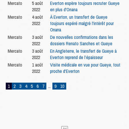
Mercato
5 août
Everton espère toujours recruter Gueye
2022
en plus d'Onana
Mercato
4 août
À Everton, un transfert de Gueye
2022
toujours espéré malgré l'intérêt pour
Onana
Mercato
3 août
De nouvelles confirmations dans les
2022
dossiers Renato Sanches et Gueye
Mercato
3 août
En Angleterre, le transfert de Gueye à
2022
Everton reprend de l’épaisseur
Mercato
1 août
Visite médicale en vue pour Gueye, tout
2022
proche d'Everton
1
2
3
4
5
6
7
...
9
10