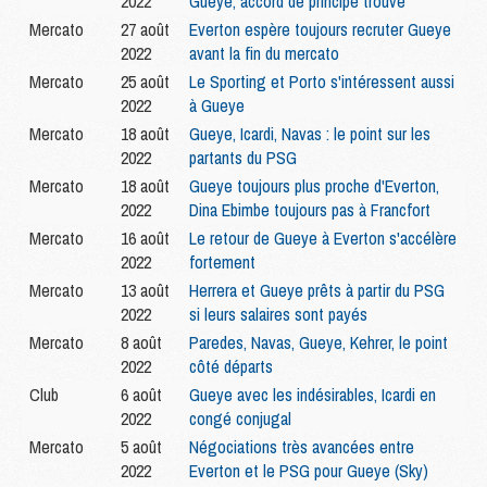
2022
Gueye, accord de principe trouvé
Mercato
27 août
Everton espère toujours recruter Gueye
2022
avant la fin du mercato
Mercato
25 août
Le Sporting et Porto s'intéressent aussi
2022
à Gueye
Mercato
18 août
Gueye, Icardi, Navas : le point sur les
2022
partants du PSG
Mercato
18 août
Gueye toujours plus proche d'Everton,
2022
Dina Ebimbe toujours pas à Francfort
Mercato
16 août
Le retour de Gueye à Everton s'accélère
2022
fortement
Mercato
13 août
Herrera et Gueye prêts à partir du PSG
2022
si leurs salaires sont payés
Mercato
8 août
Paredes, Navas, Gueye, Kehrer, le point
2022
côté départs
Club
6 août
Gueye avec les indésirables, Icardi en
2022
congé conjugal
Mercato
5 août
Négociations très avancées entre
2022
Everton et le PSG pour Gueye (Sky)