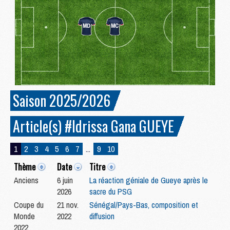
Saison 2025/2026
Article(s) #Idrissa Gana GUEYE
1
2
3
4
5
6
7
...
9
10
Thème
Date
Titre
Anciens
6 juin
La réaction géniale de Gueye après le
2026
sacre du PSG
Coupe du
21 nov.
Sénégal/Pays-Bas, composition et
Monde
2022
diffusion
2022