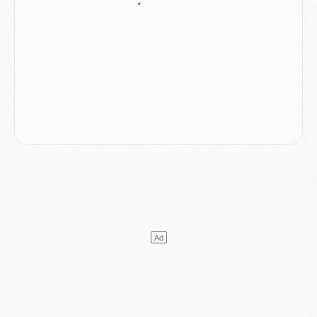
Mercato
- Le PSG officialise un quatrième prêt
Mercato
- Liverpool ne veut pas que Barcola au PSG
Match
- Majorque/PSG, quelle compo pour le premier match de la saison 2026/27 ?
MARDI 04 AOÛT
Europe
- Les chapeaux provisoires de la Ligue des champions 2026/27
Podcast
- Podcast CulturePSG : Akliouche présenté par un fan de Monaco
Club
- Le PSG dévoile sa première collection d'entraînement pour 2026/2027
Discipline
- Un arbitre inattendu, mais porte-bonheur pour Lens/PSG
Match
- Majorque/PSG, sur quelle chaine et à quelle heure regarder le match ?
Mercato
- Le plan du PSG pour Suzuki et Chevalier se précise
Mercato
- L'Ajax refuse la première offre du PSG pour Godts
Mercato
- Le PSG veut accélérer, Ferran Torres temporise
Mercato
- Liverpool encore très loin du compte pour Barcola
LUNDI 03 AOÛT
Match
- Podcast CulturePSG : Mercato (Godts, Suzuki, Akliouche, Barcola, etc)
Mercato
- L'Ajax attend bien plus de 45M pour Mika Godts
Club
- Quatre retours importants dans le groupe du PSG, et un plus discret
Mercato
- Ayari file en Ligue 2