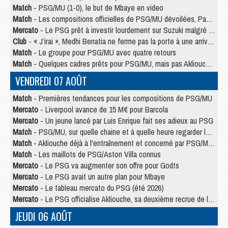
Match
- PSG/MU (1-0), le but de Mbaye en video
Match
- Les compositions officielles de PSG/MU dévoilées, Pacho titulaire
Mercato
- Le PSG prêt à investir lourdement sur Suzuki malgré Safonov et Chevalier
Club
- « J’irai », Medhi Benatia ne ferme pas la porte à une arrivée au PSG
Match
- Le groupe pour PSG/MU avec quatre retours
Match
- Quelques cadres prêts pour PSG/MU, mais pas Akliouche ?
VENDREDI 07 AOÛT
Match
- Premières tendances pour les compositions de PSG/MU
Mercato
- Liverpool avance de 15 M€ pour Barcola
Mercato
- Un jeune lancé par Luis Enrique fait ses adieux au PSG
Match
- PSG/MU, sur quelle chaine et à quelle heure regarder le match ?
Match
- Akliouche déjà à l'entraînement et concerné par PSG/MU ?
Match
- Les maillots de PSG/Aston Villa connus
Mercato
- Le PSG va augmenter son offre pour Godts
Mercato
- Le PSG avait un autre plan pour Mbaye
Mercato
- Le tableau mercato du PSG (été 2026)
Mercato
- Le PSG officialise Akliouche, sa deuxième recrue de l’été
JEUDI 06 AOÛT