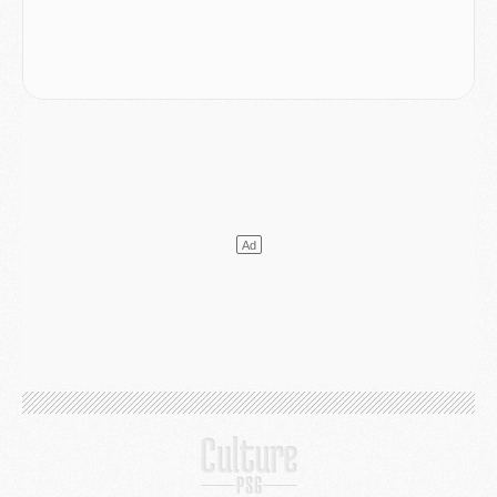
Club
- Après Pacho, d'autres retours en vue
Mercato
- Changement de dernière minute pour Kolo Muani
SAMEDI 01 AOÛT
Mercato
- L'agent de Mika Godts confirme un accord avec le PSG
Club
- Quels numéros de maillot pour Akliouche et Digne au PSG ?
Match
- Un hommage prévu lors de Brest/PSG
Mercato
- Le PSG et le Barça ont rendez-vous pour Ferran Torres
Mercato
- Guéla Doué dans les listes du PSG
Mercato
- Le transfert de Mika Godts au PSG en bonne voie
VENDREDI 31 JUILLET
Match
- Un diffuseur annoncé pour les deux premiers matchs amicaux du PSG
Mercato
- Le transfert d'Akliouche au PSG bouclé, le montant se précise
Club
- Un retour majeur dans le groupe du PSG
Club
- [MAJ] Ndjantou et deux jeunes du PSG annoncés dans un tournoi U21
Mercato
- L'étonnante piste Suzuki confirmée et onéreuse
JEUDI 30 JUILLET
Sélections
- Ancelotti fait le ménage au Brésil mais veut garder Marquinhos