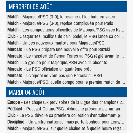
MERCREDI 05 AOÛT
Match
- Majorque/PSG (3-0), le résumé et les buts en video
Match
- Majorque/PSG (3-0), reprise compliquée pour Paris
Match
- Les compositions officielles de Majorque/PSG avec Kvara et de nombreux jeunes
Club
- Casquettes, maillots de bain, padel, le PSG lance sa collection été
Match
- Un des nouveaux maillots pour Majorque/PSG
Mercato
- Le PSG prépare une nouvelle offre pour Suzuki
Mercato
- Le transfert de Ferran Torres au PSG réglé avant le 12 août ?
Match
- Le groupe pour Majorque/PSG avec 11 absents
Mercato
- Le PSG officialise un quatrième prêt
Mercato
- Liverpool ne veut pas que Barcola au PSG
Match
- Majorque/PSG, quelle compo pour le premier match de la saison 2026/27 ?
MARDI 04 AOÛT
Europe
- Les chapeaux provisoires de la Ligue des champions 2026/27
Podcast
- Podcast CulturePSG : Akliouche présenté par un fan de Monaco
Club
- Le PSG dévoile sa première collection d'entraînement pour 2026/2027
Discipline
- Un arbitre inattendu, mais porte-bonheur pour Lens/PSG
Match
- Majorque/PSG, sur quelle chaine et à quelle heure regarder le match ?