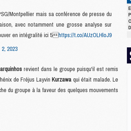
E
PSG/Montpellier mais sa conférence de presse du
P
C
 saison, avec notamment une grosse analyse sur
D
M
uver en intégralité ici 5
https://t.co/AUzOLHloJ9
M
M
 2, 2023
M
M
M
arquinhos
revient dans le groupe puisqu'il est remis
hénix de Fréjus Layvin
Kurzawa
qui était malade. Le
M
nche du groupe à la faveur des quelques mouvements
M
C
M
C
M
M