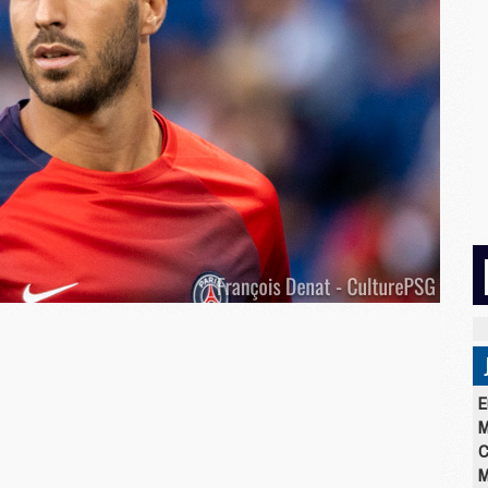
E
M
C
M