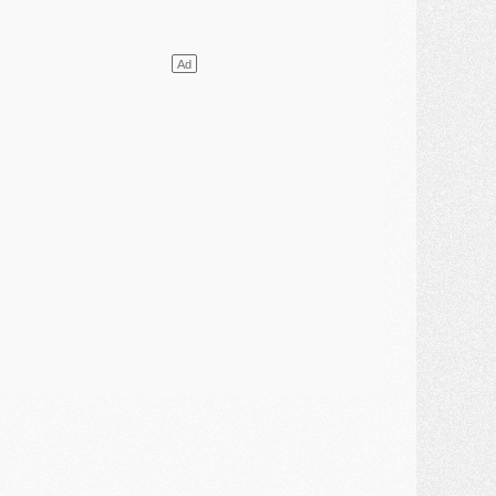
lub
- [MAJ] Ndjantou et deux jeunes du PSG annoncés dans un tournoi U21
ercato
- L'étonnante piste Suzuki confirmée et onéreuse
JEUDI 30 JUILLET
élections
- Ancelotti fait le ménage au Brésil mais veut garder Marquinhos
ercato
- Le statu quo du milieu du PSG se précise
lub
- Le PSG plutôt que la FIFA pour Al-Khelaïfi, poussé par l'UEFA ?
ercato
- Le PSG presserait Ferran Torres de se décider, deux pistes de secours
lub
- Déguisements, shopping, double scouting, Luis Campos dévoile ses méthodes
ercato
- Kroupi retiré du mercato
ercato
- Enfin une avancée dans le transfert d'Akliouche
MERCREDI 29 JUILLET
ercato
- Ferran Torres priorité du PSG, mais ouvert à tout
ercato
- Première offre de Liverpool en approche pour Barcola
ercato
- Le montant du transfert de Kolo Muani se précise, la formule aussi
ercato
- Kolo Muani attendu en Italie, son transfert débloqué
ercato
- Monaco a encore repoussé une offre du PSG pour Akliouche
ercato
- Liverpool presque d'accord avec Barcola, le PSG pas du tout
ercato
- Moment décisif pour le transfert de Kolo Muani