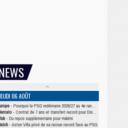
NEWS
JEUDI 06 AOÛT
urope
- Pourquoi le PSG redémarre 2026/27 au 4e rang du coefficient UEFA
ercato
- Contrat de 7 ans et transfert record pour Diomandé loin du PSG
lub
- Du repos supplémentaire pour Hakimi
atch
- Aston Villa privé de sa recrue record face au PSG