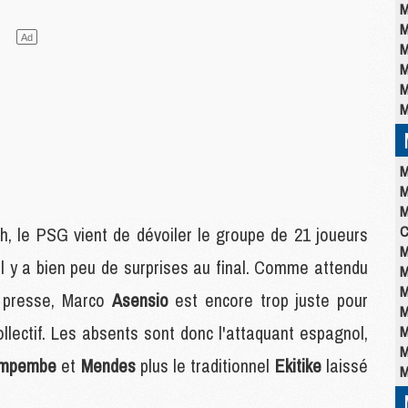
M
M
M
M
M
M
M
M
M
C
h, le PSG vient de dévoiler le groupe de 21 joueurs
M
il y a bien peu de surprises au final. Comme attendu
M
M
e presse, Marco
Asensio
est encore trop juste pour
M
llectif. Les absents sont donc l'attaquant espagnol,
M
M
impembe
et
Mendes
plus le traditionnel
Ekitike
laissé
M