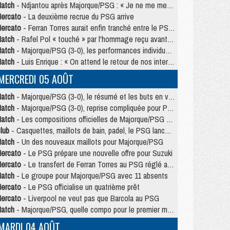
atch
- Ndjantou après Majorque/PSG : « Je ne me mets pas de plafond »
ercato
- La deuxième recrue du PSG arrive
ercato
- Ferran Torres aurait enfin tranché entre le PSG et le Barça
atch
- Rafel Pol « touché » par l'hommage reçu avant Majorque/PSG
atch
- Majorque/PSG (3-0), les performances individuelles
atch
- Luis Enrique : « On attend le retour de nos internationaux »
MERCREDI 05 AOÛT
atch
- Majorque/PSG (3-0), le résumé et les buts en video
atch
- Majorque/PSG (3-0), reprise compliquée pour Paris
atch
- Les compositions officielles de Majorque/PSG avec Kvara et de nombreux jeunes
lub
- Casquettes, maillots de bain, padel, le PSG lance sa collection été
atch
- Un des nouveaux maillots pour Majorque/PSG
ercato
- Le PSG prépare une nouvelle offre pour Suzuki
ercato
- Le transfert de Ferran Torres au PSG réglé avant le 12 août ?
atch
- Le groupe pour Majorque/PSG avec 11 absents
ercato
- Le PSG officialise un quatrième prêt
ercato
- Liverpool ne veut pas que Barcola au PSG
atch
- Majorque/PSG, quelle compo pour le premier match de la saison 2026/27 ?
MARDI 04 AOÛT