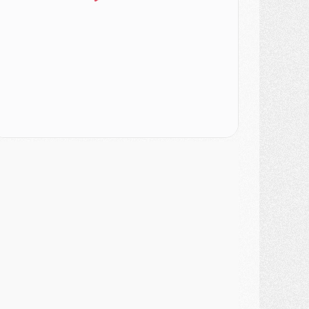
urope
- Gros coup dur pour Aston Villa avant de croiser le PSG
DIMANCHE 02 AOÛT
ercato
- Le transfert de Kolo Muani à la Juventus est officiel
ercato
- [MAJ] Le PSG a fait une grosse offre à Parme pour Suzuki
ercato
- Le PSG a envoyé une première offre pour Mika Godts
lub
- Après Pacho, d'autres retours en vue
ercato
- Changement de dernière minute pour Kolo Muani
SAMEDI 01 AOÛT
ercato
- L'agent de Mika Godts confirme un accord avec le PSG
lub
- Quels numéros de maillot pour Akliouche et Digne au PSG ?
atch
- Un hommage prévu lors de Brest/PSG
ercato
- Le PSG et le Barça ont rendez-vous pour Ferran Torres
ercato
- Guéla Doué dans les listes du PSG
ercato
- Le transfert de Mika Godts au PSG en bonne voie
VENDREDI 31 JUILLET
atch
- Un diffuseur annoncé pour les deux premiers matchs amicaux du PSG
ercato
- Le transfert d'Akliouche au PSG bouclé, le montant se précise
lub
- Un retour majeur dans le groupe du PSG