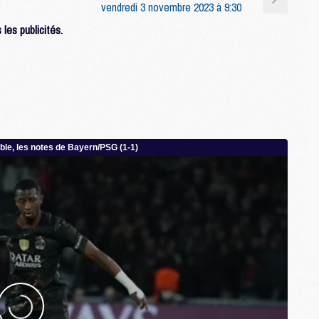
vendredi 3 novembre 2023 à 9:30
C
les publicités.
M
S
M
C
M
C
M
M
M
M
M
M
M
M
M