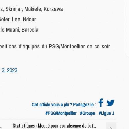
E
, Skriniar, Mukiele, Kurzawa
Soler, Lee, Ndour
M
M
o Muani, Barcola
M
C
M
sitions d'équipes du PSG/Montpellier de ce soir
M
 3, 2023
C
M
M
M
M
Cet article vous a plu ? Partagez le :
#PSG/Montpellier
#Groupe
#Ligue 1
M
M
1 : Le PSG enfin en tête après la 11e journée de L1 ?
Statistiques : Moqué pour son absence de buts, Dembélé crée pour les autres
C