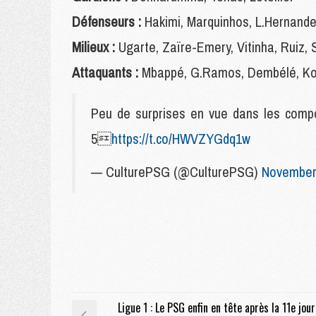
Défenseurs :
Hakimi, Marquinhos, L.Hernandez
Milieux :
Ugarte, Zaïre-Emery, Vitinha, Ruiz, 
Attaquants :
Mbappé, G.Ramos, Dembélé, Kol
Peu de surprises en vue dans les compo
5
https://t.co/HWVZYGdq1w
— CulturePSG (@CulturePSG)
November
Ligue 