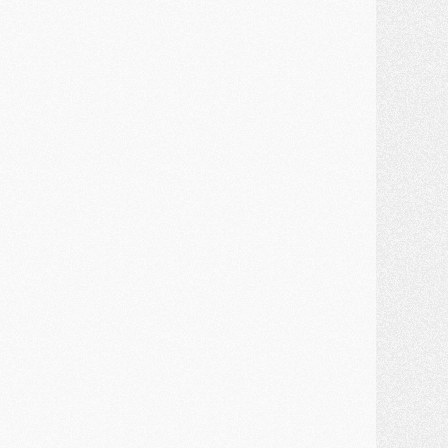
MARDI 28 JUILLET
ercato
- Des intermédiaires ont tenté de relancer Diomande au PSG
lub
- Au moins neuf jeunes conviés à l'entraînement des pros
ercato
- Une partie du communiqué du PSG sur Diomande expliquée
ercato
- Barcola futur plus gros transfert de l'été ?
ormation
- Retour sur la saison des U17 du PSG en 7 chiffres clés
lub
- Le PSG connaît ses premiers matches de septembre
ercato
- Un troisième prêt bouclé par le PSG
LUNDI 27 JUILLET
odcast
- Podcast CulturePSG à 22h : Mercato (Barcola, Diomande, etc)
ercato
- La prolongation de Dembélé au PSG dans la dernière ligne droite
lub
- Le PSG a fait sa reprise avec... 9 joueurs
és. sociaux
- Les Portugais du PSG réunis pendant leurs vacances
ercato
- Le PSG avance sur la piste Suzuki
ercato
- Après Digne, un autre défenseur en approche au PSG ?
lub
- Une petite quinzaine de joueurs attendus pour la reprise de l'entraînement du PSG
DIMANCHE 26 JUILLET