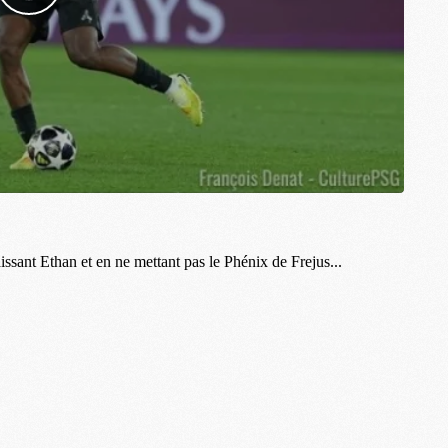
M
C
M
M
F
C
M
P
M
C
R
M
M
C