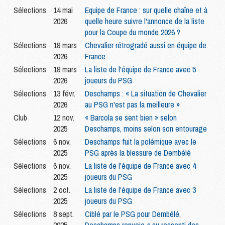
Sélections
14 mai
Equipe de France : sur quelle chaîne et à
2026
quelle heure suivre l'annonce de la liste
pour la Coupe du monde 2026 ?
Sélections
19 mars
Chevalier rétrogradé aussi en équipe de
2026
France
Sélections
19 mars
La liste de l'équipe de France avec 5
2026
joueurs du PSG
Sélections
13 févr.
Deschamps : « La situation de Chevalier
2026
au PSG n'est pas la meilleure »
Club
12 nov.
« Barcola se sent bien » selon
2025
Deschamps, moins selon son entourage
Sélections
6 nov.
Deschamps fuit la polémique avec le
2025
PSG après la blessure de Dembélé
Sélections
6 nov.
La liste de l'équipe de France avec 4
2025
joueurs du PSG
Sélections
2 oct.
La liste de l'équipe de France avec 3
2025
joueurs du PSG
Sélections
8 sept.
Ciblé par le PSG pour Dembélé,