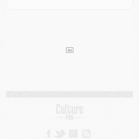
Club
- Le PSG s'associe avec un géant de la tech
Mercato
- Vu d'Italie, le transfert de Suzuki au PSG est bien engagé
Mercato
- Ferran Torres ne serait pas à vendre, mais...
Europe
- Gros coup dur pour Aston Villa avant de croiser le PSG
DIMANCHE 02 AOÛT
Mercato
- Le transfert de Kolo Muani à la Juventus est officiel
Mercato
- [MAJ] Le PSG a fait une grosse offre à Parme pour Suzuki
Mercato
- Le PSG a envoyé une première offre pour Mika Godts
Club
- Après Pacho, d'autres retours en vue
Mercato
- Changement de dernière minute pour Kolo Muani
SAMEDI 01 AOÛT
Mercato
- L'agent de Mika Godts confirme un accord avec le PSG
Club
- Quels numéros de maillot pour Akliouche et Digne au PSG ?
Match
- Un hommage prévu lors de Brest/PSG
Mercato
- Le PSG et le Barça ont rendez-vous pour Ferran Torres
Mercato
- Guéla Doué dans les listes du PSG
Mercato
- Le transfert de Mika Godts au PSG en bonne voie
VENDREDI 31 JUILLET