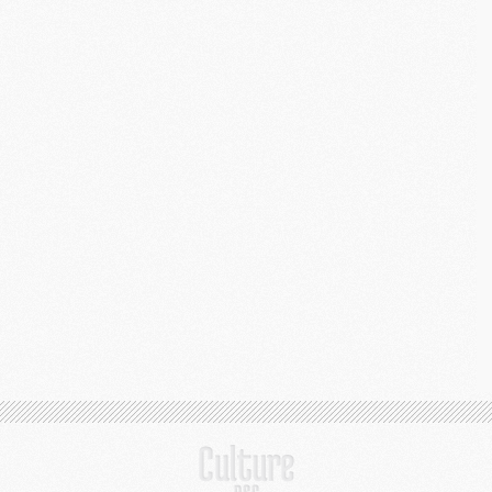
M
M
M
C
C
M
S
M
C
M
C
M
M
M