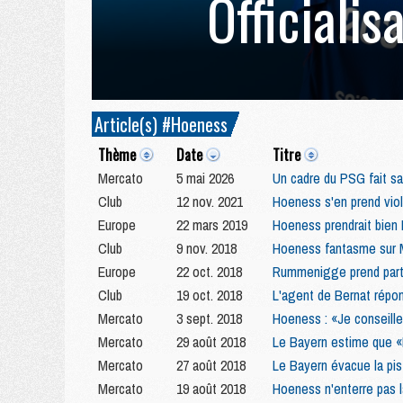
Officialis
Article(s) #Hoeness
Thème
Date
Titre
Mercato
5 mai 2026
Un cadre du PSG fait sa
Club
12 nov. 2021
Hoeness s'en prend vio
Europe
22 mars 2019
Hoeness prendrait bien 
Club
9 nov. 2018
Hoeness fantasme sur 
Europe
22 oct. 2018
Rummenigge prend part
Club
19 oct. 2018
L'agent de Bernat répon
Mercato
3 sept. 2018
Hoeness : «Je conseille
Mercato
29 août 2018
Le Bayern estime que «
Mercato
27 août 2018
Le Bayern évacue la pis
Mercato
19 août 2018
Hoeness n'enterre pas l