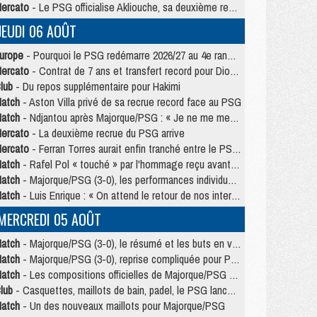
ercato
- Le PSG officialise Akliouche, sa deuxième recrue de l’été
JEUDI 06 AOÛT
urope
- Pourquoi le PSG redémarre 2026/27 au 4e rang du coefficient UEFA
ercato
- Contrat de 7 ans et transfert record pour Diomandé loin du PSG
lub
- Du repos supplémentaire pour Hakimi
atch
- Aston Villa privé de sa recrue record face au PSG
atch
- Ndjantou après Majorque/PSG : « Je ne me mets pas de plafond »
ercato
- La deuxième recrue du PSG arrive
ercato
- Ferran Torres aurait enfin tranché entre le PSG et le Barça
atch
- Rafel Pol « touché » par l'hommage reçu avant Majorque/PSG
atch
- Majorque/PSG (3-0), les performances individuelles
atch
- Luis Enrique : « On attend le retour de nos internationaux »
MERCREDI 05 AOÛT
atch
- Majorque/PSG (3-0), le résumé et les buts en video
atch
- Majorque/PSG (3-0), reprise compliquée pour Paris
atch
- Les compositions officielles de Majorque/PSG avec Kvara et de nombreux jeunes
lub
- Casquettes, maillots de bain, padel, le PSG lance sa collection été
atch
- Un des nouveaux maillots pour Majorque/PSG