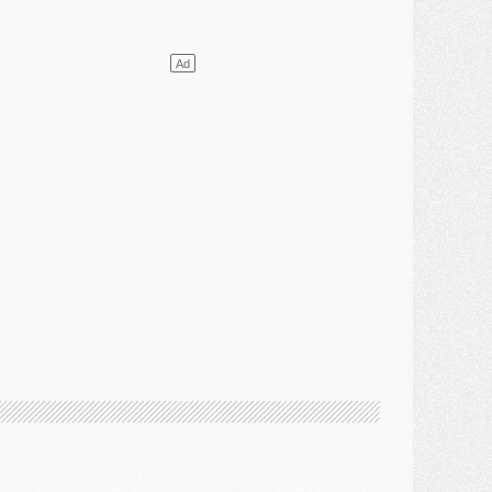
ercato
- Le transfert de Mika Godts au PSG en bonne voie
VENDREDI 31 JUILLET
atch
- Un diffuseur annoncé pour les deux premiers matchs amicaux du PSG
ercato
- Le transfert d'Akliouche au PSG bouclé, le montant se précise
lub
- Un retour majeur dans le groupe du PSG
lub
- [MAJ] Ndjantou et deux jeunes du PSG annoncés dans un tournoi U21
ercato
- L'étonnante piste Suzuki confirmée et onéreuse
JEUDI 30 JUILLET
élections
- Ancelotti fait le ménage au Brésil mais veut garder Marquinhos
ercato
- Le statu quo du milieu du PSG se précise
lub
- Le PSG plutôt que la FIFA pour Al-Khelaïfi, poussé par l'UEFA ?
ercato
- Le PSG presserait Ferran Torres de se décider, deux pistes de secours
lub
- Déguisements, shopping, double scouting, Luis Campos dévoile ses méthodes
ercato
- Kroupi retiré du mercato
ercato
- Enfin une avancée dans le transfert d'Akliouche
MERCREDI 29 JUILLET
ercato
- Ferran Torres priorité du PSG, mais ouvert à tout