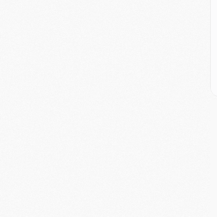
M
C
M
C
M
M
E
M
M
M
C
M
M
C
M
M
M