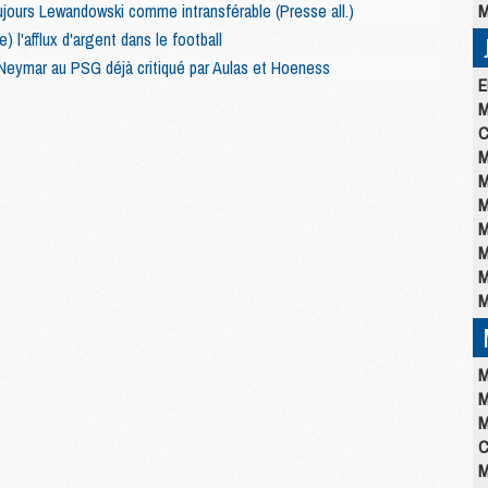
jours Lewandowski comme intransférable (Presse all.)
M
) l'afflux d'argent dans le football
 Neymar au PSG déjà critiqué par Aulas et Hoeness
E
M
C
M
M
M
M
M
M
M
M
M
M
C
M