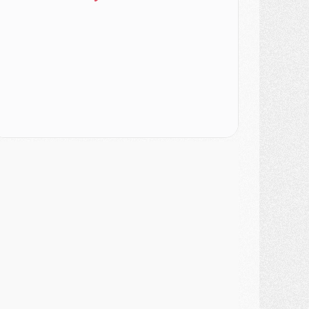
ercato
- L'Ajax attend bien plus de 45M pour Mika Godts
lub
- Quatre retours importants dans le groupe du PSG, et un plus discret
ercato
- Ayari file en Ligue 2
lub
- Le PSG s'associe avec un géant de la tech
ercato
- Vu d'Italie, le transfert de Suzuki au PSG est bien engagé
ercato
- Ferran Torres ne serait pas à vendre, mais...
urope
- Gros coup dur pour Aston Villa avant de croiser le PSG
DIMANCHE 02 AOÛT
ercato
- Le transfert de Kolo Muani à la Juventus est officiel
ercato
- [MAJ] Le PSG a fait une grosse offre à Parme pour Suzuki
ercato
- Le PSG a envoyé une première offre pour Mika Godts
lub
- Après Pacho, d'autres retours en vue
ercato
- Changement de dernière minute pour Kolo Muani
SAMEDI 01 AOÛT
ercato
- L'agent de Mika Godts confirme un accord avec le PSG
lub
- Quels numéros de maillot pour Akliouche et Digne au PSG ?
atch
- Un hommage prévu lors de Brest/PSG
ercato
- Le PSG et le Barça ont rendez-vous pour Ferran Torres
ercato
- Guéla Doué dans les listes du PSG