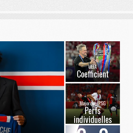
UEFA
Coefficient
Majorque/PSG
Perfs
individuelles