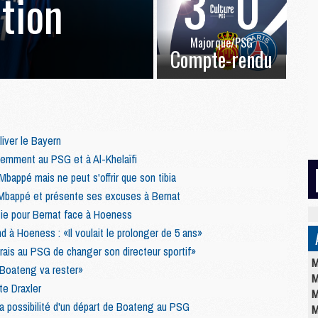
ation
Majorque/PSG
Compte-rendu
liver le Bayern
lemment au PSG et à Al-Khelaïfi
Mbappé mais ne peut s'offrir que son tibia
Mbappé et présente ses excuses à Bernat
ie pour Bernat face à Hoeness
d à Hoeness : «Il voulait le prolonger de 5 ans»
rais au PSG de changer son directeur sportif»
M
Boateng va rester»
M
te Draxler
M
a possibilité d'un départ de Boateng au PSG
M