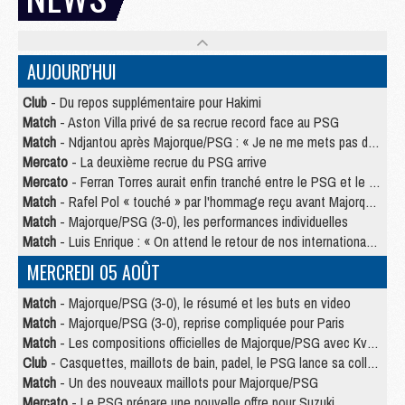
AUJOURD'HUI
Club
- Du repos supplémentaire pour Hakimi
Match
- Aston Villa privé de sa recrue record face au PSG
Match
- Ndjantou après Majorque/PSG : « Je ne me mets pas de plafond »
Mercato
- La deuxième recrue du PSG arrive
Mercato
- Ferran Torres aurait enfin tranché entre le PSG et le Barça
Match
- Rafel Pol « touché » par l'hommage reçu avant Majorque/PSG
Match
- Majorque/PSG (3-0), les performances individuelles
Match
- Luis Enrique : « On attend le retour de nos internationaux »
MERCREDI 05 AOÛT
Match
- Majorque/PSG (3-0), le résumé et les buts en video
Match
- Majorque/PSG (3-0), reprise compliquée pour Paris
Match
- Les compositions officielles de Majorque/PSG avec Kvara et de nombreux jeunes
Club
- Casquettes, maillots de bain, padel, le PSG lance sa collection été
Match
- Un des nouveaux maillots pour Majorque/PSG
Mercato
- Le PSG prépare une nouvelle offre pour Suzuki