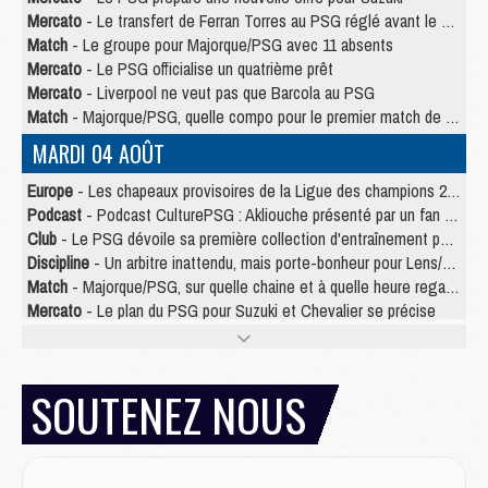
Mercato
- Le transfert de Ferran Torres au PSG réglé avant le 12 août ?
Match
- Le groupe pour Majorque/PSG avec 11 absents
Mercato
- Le PSG officialise un quatrième prêt
Mercato
- Liverpool ne veut pas que Barcola au PSG
Match
- Majorque/PSG, quelle compo pour le premier match de la saison 2026/27 ?
MARDI 04 AOÛT
Europe
- Les chapeaux provisoires de la Ligue des champions 2026/27
Podcast
- Podcast CulturePSG : Akliouche présenté par un fan de Monaco
Club
- Le PSG dévoile sa première collection d'entraînement pour 2026/2027
Discipline
- Un arbitre inattendu, mais porte-bonheur pour Lens/PSG
Match
- Majorque/PSG, sur quelle chaine et à quelle heure regarder le match ?
Mercato
- Le plan du PSG pour Suzuki et Chevalier se précise
Mercato
- Le tableau mercato du PSG (été 2026)
Mercato
- L'Ajax refuse la première offre du PSG pour Godts
Mercato
- Le PSG veut accélérer, Ferran Torres temporise
SOUTENEZ NOUS
Mercato
- Liverpool encore très loin du compte pour Barcola
LUNDI 03 AOÛT
Match
- Podcast CulturePSG : Mercato (Godts, Suzuki, Akliouche, Barcola, etc)