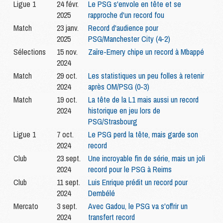
Ligue 1
24 févr.
Le PSG s'envole en tête et se
2025
rapproche d'un record fou
Match
23 janv.
Record d'audience pour
2025
PSG/Manchester City (4-2)
Sélections
15 nov.
Zaïre-Emery chipe un record à Mbappé
2024
Match
29 oct.
Les statistiques un peu folles à retenir
2024
après OM/PSG (0-3)
Match
19 oct.
La tête de la L1 mais aussi un record
2024
historique en jeu lors de
PSG/Strasbourg
Ligue 1
7 oct.
Le PSG perd la tête, mais garde son
2024
record
Club
23 sept.
Une incroyable fin de série, mais un joli
2024
record pour le PSG à Reims
Club
11 sept.
Luis Enrique prédit un record pour
2024
Dembélé
Mercato
3 sept.
Avec Gadou, le PSG va s'offrir un
2024
transfert record