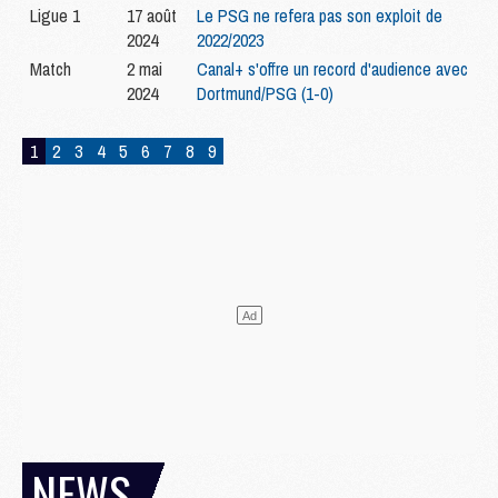
Ligue 1
17 août
Le PSG ne refera pas son exploit de
2024
2022/2023
Match
2 mai
Canal+ s'offre un record d'audience avec
2024
Dortmund/PSG (1-0)
1
2
3
4
5
6
7
8
9
NEWS