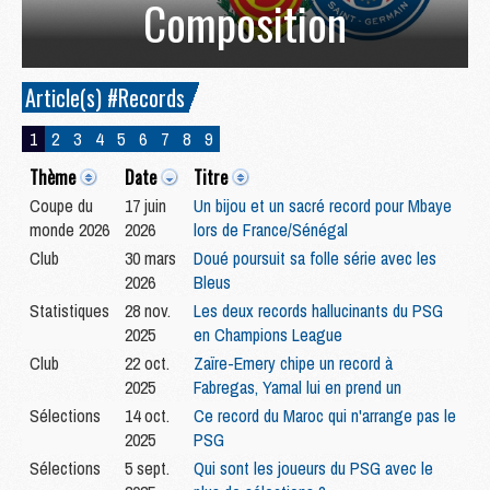
Composition
Article(s) #Records
1
2
3
4
5
6
7
8
9
Thème
Date
Titre
Coupe du
17 juin
Un bijou et un sacré record pour Mbaye
monde 2026
2026
lors de France/Sénégal
Club
30 mars
Doué poursuit sa folle série avec les
2026
Bleus
Statistiques
28 nov.
Les deux records hallucinants du PSG
2025
en Champions League
Club
22 oct.
Zaïre-Emery chipe un record à
2025
Fabregas, Yamal lui en prend un
Sélections
14 oct.
Ce record du Maroc qui n'arrange pas le
2025
PSG
Sélections
5 sept.
Qui sont les joueurs du PSG avec le