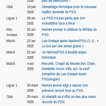
2025
plus de sélections ?
Club
19 juin
Démarrage historique pour le nouveau
2025
maillot domicile du PSG
Ligue 1
28 avr.
Le PSG n'a pas perdu que son
2025
invincibilité face à Nice
Rés.
26 avr.
Nantes prompt à célébrer la défaite du
sociaux
2025
PSG
Match
22 avr.
Luis Enrique après Nantes/PSG (1-1) : «
2025
Le but est une erreur grave »
Match
22 avr.
Un Nantes/PSG à double enjeu
2025
historique
Match
4 avr.
Records, Coupe du Monde des Clubs,
2025
Dembélé, Aston Villa, etc, la conf'
complète de Luis Enrique avant
PSG/Angers
Ligue 1
25 mars
Nantes pense déjà à sauver son
2025
précieux record face au PSG
Club
25 mars
Al-Khelaïfi va s'offrir un des plus vieux
2025
records du PSG