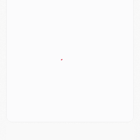
Mercato
- L'Ajax attend bien plus de 45M pour Mika Godts
Club
- Quatre retours importants dans le groupe du PSG, et un plus discret
Mercato
- Ayari file en Ligue 2
Club
- Le PSG s'associe avec un géant de la tech
Mercato
- Vu d'Italie, le transfert de Suzuki au PSG est bien engagé
Mercato
- Ferran Torres ne serait pas à vendre, mais...
Europe
- Gros coup dur pour Aston Villa avant de croiser le PSG
DIMANCHE 02 AOÛT
Mercato
- Le transfert de Kolo Muani à la Juventus est officiel
Mercato
- [MAJ] Le PSG a fait une grosse offre à Parme pour Suzuki
Mercato
- Le PSG a envoyé une première offre pour Mika Godts
Club
- Après Pacho, d'autres retours en vue
Mercato
- Changement de dernière minute pour Kolo Muani
SAMEDI 01 AOÛT
Mercato
- L'agent de Mika Godts confirme un accord avec le PSG
Club
- Quels numéros de maillot pour Akliouche et Digne au PSG ?
Match
- Un hommage prévu lors de Brest/PSG
Mercato
- Le PSG et le Barça ont rendez-vous pour Ferran Torres