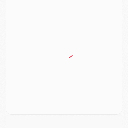
Mercato
- Le PSG prépare une nouvelle offre pour Suzuki
Mercato
- Le transfert de Ferran Torres au PSG réglé avant le 12 août ?
Match
- Le groupe pour Majorque/PSG avec 11 absents
Mercato
- Le PSG officialise un quatrième prêt
Mercato
- Liverpool ne veut pas que Barcola au PSG
Match
- Majorque/PSG, quelle compo pour le premier match de la saison 2026/27 ?
MARDI 04 AOÛT
Europe
- Les chapeaux provisoires de la Ligue des champions 2026/27
Podcast
- Podcast CulturePSG : Akliouche présenté par un fan de Monaco
Club
- Le PSG dévoile sa première collection d'entraînement pour 2026/2027
Discipline
- Un arbitre inattendu, mais porte-bonheur pour Lens/PSG
Match
- Majorque/PSG, sur quelle chaine et à quelle heure regarder le match ?
Mercato
- Le plan du PSG pour Suzuki et Chevalier se précise
Mercato
- L'Ajax refuse la première offre du PSG pour Godts
Mercato
- Le PSG veut accélérer, Ferran Torres temporise
Mercato
- Liverpool encore très loin du compte pour Barcola
LUNDI 03 AOÛT
Match
- Podcast CulturePSG : Mercato (Godts, Suzuki, Akliouche, Barcola, etc)
Mercato
- L'Ajax attend bien plus de 45M pour Mika Godts