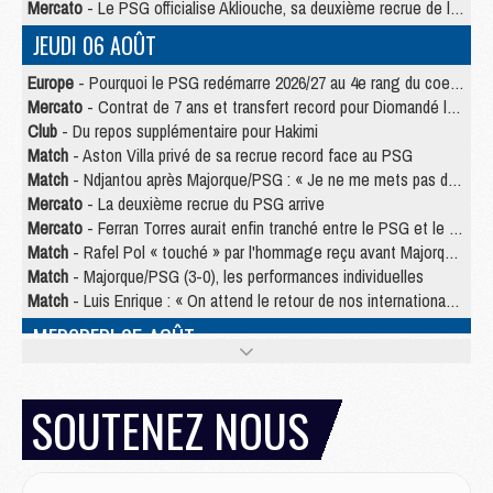
Mercato
- Le PSG officialise Akliouche, sa deuxième recrue de l’été
JEUDI 06 AOÛT
Europe
- Pourquoi le PSG redémarre 2026/27 au 4e rang du coefficient UEFA
Mercato
- Contrat de 7 ans et transfert record pour Diomandé loin du PSG
Club
- Du repos supplémentaire pour Hakimi
Match
- Aston Villa privé de sa recrue record face au PSG
Match
- Ndjantou après Majorque/PSG : « Je ne me mets pas de plafond »
Mercato
- La deuxième recrue du PSG arrive
Mercato
- Ferran Torres aurait enfin tranché entre le PSG et le Barça
Match
- Rafel Pol « touché » par l'hommage reçu avant Majorque/PSG
Match
- Majorque/PSG (3-0), les performances individuelles
Match
- Luis Enrique : « On attend le retour de nos internationaux »
MERCREDI 05 AOÛT
Match
- Majorque/PSG (3-0), le résumé et les buts en video
Match
- Majorque/PSG (3-0), reprise compliquée pour Paris
SOUTENEZ NOUS
Match
- Les compositions officielles de Majorque/PSG avec Kvara et de nombreux jeunes
Club
- Casquettes, maillots de bain, padel, le PSG lance sa collection été
Match
- Un des nouveaux maillots pour Majorque/PSG