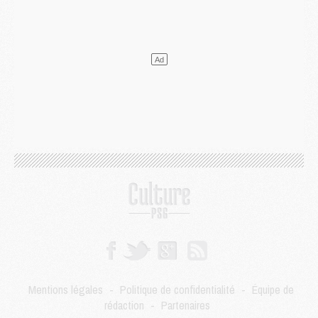
Club
- Quatre retours importants dans le groupe du PSG, et un plus discret
Mercato
- Ayari file en Ligue 2
Club
- Le PSG s'associe avec un géant de la tech
Mercato
- Vu d'Italie, le transfert de Suzuki au PSG est bien engagé
Mercato
- Ferran Torres ne serait pas à vendre, mais...
Europe
- Gros coup dur pour Aston Villa avant de croiser le PSG
DIMANCHE 02 AOÛT
Mercato
- Le transfert de Kolo Muani à la Juventus est officiel
Mercato
- [MAJ] Le PSG a fait une grosse offre à Parme pour Suzuki
Mercato
- Le PSG a envoyé une première offre pour Mika Godts
Club
- Après Pacho, d'autres retours en vue
Mercato
- Changement de dernière minute pour Kolo Muani
SAMEDI 01 AOÛT
Mercato
- L'agent de Mika Godts confirme un accord avec le PSG
Club
- Quels numéros de maillot pour Akliouche et Digne au PSG ?
Match
- Un hommage prévu lors de Brest/PSG
Mentions légales
-
Politique de confidentialité
-
Équipe de
Mercato
- Le PSG et le Barça ont rendez-vous pour Ferran Torres
rédaction
-
Partenaires
Mercato
- Guéla Doué dans les listes du PSG