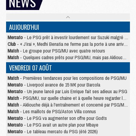
NEWS
AUJOURD'HUI
Mercato
- Le PSG prêt à investir lourdement sur Suzuki malgré Safonov et Chevalier
Club
- « J’irai », Medhi Benatia ne ferme pas la porte à une arrivée au PSG
Match
- Le groupe pour PSG/MU avec quatre retours
Match
- Quelques cadres prêts pour PSG/MU, mais pas Akliouche ?
VENDREDI 07 AOÛT
Match
- Premières tendances pour les compositions de PSG/MU
Mercato
- Liverpool avance de 15 M€ pour Barcola
Mercato
- Un jeune lancé par Luis Enrique fait ses adieux au PSG
Match
- PSG/MU, sur quelle chaine et à quelle heure regarder le match ?
Match
- Akliouche déjà à l'entraînement et concerné par PSG/MU ?
Match
- Les maillots de PSG/Aston Villa connus
Mercato
- Le PSG va augmenter son offre pour Godts
Mercato
- Le PSG avait un autre plan pour Mbaye
Mercato
- Le tableau mercato du PSG (été 2026)