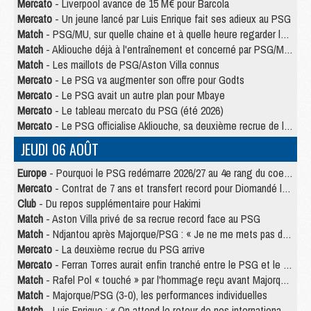
Mercato
- Liverpool avance de 15 M€ pour Barcola
Mercato
- Un jeune lancé par Luis Enrique fait ses adieux au PSG
Match
- PSG/MU, sur quelle chaine et à quelle heure regarder le match ?
Match
- Akliouche déjà à l'entraînement et concerné par PSG/MU ?
Match
- Les maillots de PSG/Aston Villa connus
Mercato
- Le PSG va augmenter son offre pour Godts
Mercato
- Le PSG avait un autre plan pour Mbaye
Mercato
- Le tableau mercato du PSG (été 2026)
Mercato
- Le PSG officialise Akliouche, sa deuxième recrue de l’été
JEUDI 06 AOÛT
Europe
- Pourquoi le PSG redémarre 2026/27 au 4e rang du coefficient UEFA
Mercato
- Contrat de 7 ans et transfert record pour Diomandé loin du PSG
Club
- Du repos supplémentaire pour Hakimi
Match
- Aston Villa privé de sa recrue record face au PSG
Match
- Ndjantou après Majorque/PSG : « Je ne me mets pas de plafond »
Mercato
- La deuxième recrue du PSG arrive
Mercato
- Ferran Torres aurait enfin tranché entre le PSG et le Barça
Match
- Rafel Pol « touché » par l'hommage reçu avant Majorque/PSG
Match
- Majorque/PSG (3-0), les performances individuelles
Match
- Luis Enrique : « On attend le retour de nos internationaux »