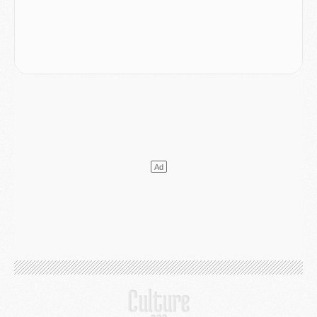
Mercato
- Le plan du PSG pour Suzuki et Chevalier se précise
Mercato
- L'Ajax refuse la première offre du PSG pour Godts
Mercato
- Le PSG veut accélérer, Ferran Torres temporise
Mercato
- Liverpool encore très loin du compte pour Barcola
LUNDI 03 AOÛT
Match
- Podcast CulturePSG : Mercato (Godts, Suzuki, Akliouche, Barcola, etc)
Mercato
- L'Ajax attend bien plus de 45M pour Mika Godts
Club
- Quatre retours importants dans le groupe du PSG, et un plus discret
Mercato
- Ayari file en Ligue 2
Club
- Le PSG s'associe avec un géant de la tech
Mercato
- Vu d'Italie, le transfert de Suzuki au PSG est bien engagé
Mercato
- Ferran Torres ne serait pas à vendre, mais...
Europe
- Gros coup dur pour Aston Villa avant de croiser le PSG
DIMANCHE 02 AOÛT
Mercato
- Le transfert de Kolo Muani à la Juventus est officiel
Mercato
- [MAJ] Le PSG a fait une grosse offre à Parme pour Suzuki
Mercato
- Le PSG a envoyé une première offre pour Mika Godts
Club
- Après Pacho, d'autres retours en vue