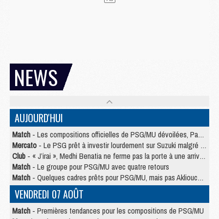
NEWS
AUJOURD'HUI
Match
- Les compositions officielles de PSG/MU dévoilées, Pacho titulaire
Mercato
- Le PSG prêt à investir lourdement sur Suzuki malgré Safonov et Chevalier
Club
- « J’irai », Medhi Benatia ne ferme pas la porte à une arrivée au PSG
Match
- Le groupe pour PSG/MU avec quatre retours
Match
- Quelques cadres prêts pour PSG/MU, mais pas Akliouche ?
VENDREDI 07 AOÛT
Match
- Premières tendances pour les compositions de PSG/MU