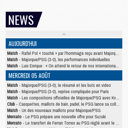
NEWS
AUJOURD'HUI
Match
- Rafel Pol « touché » par l'hommage reçu avant Majorque/PSG
Match
- Majorque/PSG (3-0), les performances individuelles
Match
- Luis Enrique : « On attend le retour de nos internationaux »
MERCREDI 05 AOÛT
Match
- Majorque/PSG (3-0), le résumé et les buts en video
Match
- Majorque/PSG (3-0), reprise compliquée pour Paris
Match
- Les compositions officielles de Majorque/PSG avec Kvara et de nombreux jeunes
Club
- Casquettes, maillots de bain, padel, le PSG lance sa collection été
Match
- Un des nouveaux maillots pour Majorque/PSG
Mercato
- Le PSG prépare une nouvelle offre pour Suzuki
Mercato
- Le transfert de Ferran Torres au PSG réglé avant le 12 août ?