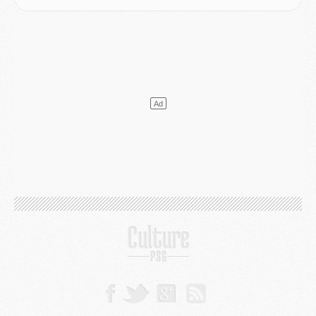
VENDREDI 31 JUILLET
Match
- Un diffuseur annoncé pour les deux premiers matchs amicaux du PSG
Mercato
- Le transfert d'Akliouche au PSG bouclé, le montant se précise
Club
- Un retour majeur dans le groupe du PSG
Club
- [MAJ] Ndjantou et deux jeunes du PSG annoncés dans un tournoi U21
Mercato
- L'étonnante piste Suzuki confirmée et onéreuse
JEUDI 30 JUILLET
Sélections
- Ancelotti fait le ménage au Brésil mais veut garder Marquinhos
Mercato
- Le statu quo du milieu du PSG se précise
Club
- Le PSG plutôt que la FIFA pour Al-Khelaïfi, poussé par l'UEFA ?
Mercato
- Le PSG presserait Ferran Torres de se décider, deux pistes de secours
Club
- Déguisements, shopping, double scouting, Luis Campos dévoile ses méthodes
Mercato
- Kroupi retiré du mercato
Mercato
- Enfin une avancée dans le transfert d'Akliouche
MERCREDI 29 JUILLET
Mercato
- Ferran Torres priorité du PSG, mais ouvert à tout
Mercato
- Première offre de Liverpool en approche pour Barcola