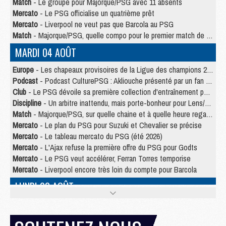
Match
- Le groupe pour Majorque/PSG avec 11 absents
Mercato
- Le PSG officialise un quatrième prêt
Mercato
- Liverpool ne veut pas que Barcola au PSG
Match
- Majorque/PSG, quelle compo pour le premier match de la saison 2026/27 ?
MARDI 04 AOÛT
Europe
- Les chapeaux provisoires de la Ligue des champions 2026/27
Podcast
- Podcast CulturePSG : Akliouche présenté par un fan de Monaco
Club
- Le PSG dévoile sa première collection d'entraînement pour 2026/2027
Discipline
- Un arbitre inattendu, mais porte-bonheur pour Lens/PSG
Match
- Majorque/PSG, sur quelle chaine et à quelle heure regarder le match ?
Mercato
- Le plan du PSG pour Suzuki et Chevalier se précise
Mercato
- Le tableau mercato du PSG (été 2026)
Mercato
- L'Ajax refuse la première offre du PSG pour Godts
Mercato
- Le PSG veut accélérer, Ferran Torres temporise
Mercato
- Liverpool encore très loin du compte pour Barcola
LUNDI 03 AOÛT
Match
- Podcast CulturePSG : Mercato (Godts, Suzuki, Akliouche, Barcola, etc)
Mercato
- L'Ajax attend bien plus de 45M pour Mika Godts