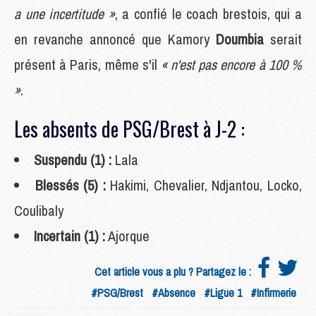
a une incertitude »
, a confié le coach brestois, qui a
en revanche annoncé que Kamory
Doumbia
serait
présent à Paris, même s'il
« n'est pas encore à 100 %
»
.
Les absents de PSG/Brest à J-2 :
Suspendu (1) :
Lala
Blessés (5) :
Hakimi, Chevalier, Ndjantou, Locko,
Coulibaly
Incertain (1) :
Ajorque
Cet article vous a plu ? Partagez le :
#PSG/Brest
#Absence
#Ligue 1
#Infirmerie