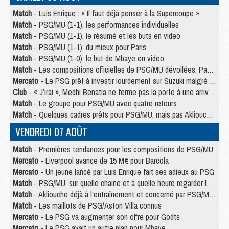
Match
- Luis Enrique : « Il faut déjà penser à la Supercoupe »
Match
- PSG/MU (1-1), les performances individuelles
Match
- PSG/MU (1-1), le résumé et les buts en video
Match
- PSG/MU (1-1), du mieux pour Paris
Match
- PSG/MU (1-0), le but de Mbaye en video
Match
- Les compositions officielles de PSG/MU dévoilées, Pacho titulaire
Mercato
- Le PSG prêt à investir lourdement sur Suzuki malgré Safonov et Chevalier
Club
- « J’irai », Medhi Benatia ne ferme pas la porte à une arrivée au PSG
Match
- Le groupe pour PSG/MU avec quatre retours
Match
- Quelques cadres prêts pour PSG/MU, mais pas Akliouche ?
VENDREDI 07 AOÛT
Match
- Premières tendances pour les compositions de PSG/MU
Mercato
- Liverpool avance de 15 M€ pour Barcola
Mercato
- Un jeune lancé par Luis Enrique fait ses adieux au PSG
Match
- PSG/MU, sur quelle chaine et à quelle heure regarder le match ?
Match
- Akliouche déjà à l'entraînement et concerné par PSG/MU ?
Match
- Les maillots de PSG/Aston Villa connus
Mercato
- Le PSG va augmenter son offre pour Godts
Mercato
- Le PSG avait un autre plan pour Mbaye