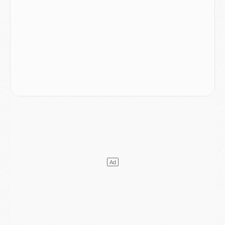
Match
- Un des nouveaux maillots pour Majorque/PSG
Mercato
- Le PSG prépare une nouvelle offre pour Suzuki
Mercato
- Le transfert de Ferran Torres au PSG réglé avant le 12 août ?
Match
- Le groupe pour Majorque/PSG avec 11 absents
Mercato
- Le PSG officialise un quatrième prêt
Mercato
- Liverpool ne veut pas que Barcola au PSG
Match
- Majorque/PSG, quelle compo pour le premier match de la saison 2026/27 ?
MARDI 04 AOÛT
Europe
- Les chapeaux provisoires de la Ligue des champions 2026/27
Podcast
- Podcast CulturePSG : Akliouche présenté par un fan de Monaco
Club
- Le PSG dévoile sa première collection d'entraînement pour 2026/2027
Discipline
- Un arbitre inattendu, mais porte-bonheur pour Lens/PSG
Match
- Majorque/PSG, sur quelle chaine et à quelle heure regarder le match ?
Mercato
- Le plan du PSG pour Suzuki et Chevalier se précise
Mercato
- L'Ajax refuse la première offre du PSG pour Godts
Mercato
- Le PSG veut accélérer, Ferran Torres temporise
Mercato
- Liverpool encore très loin du compte pour Barcola
LUNDI 03 AOÛT