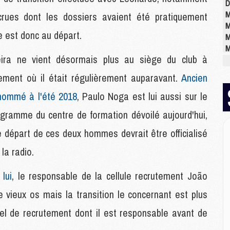
D
M
rues dont les dossiers avaient été pratiquement
M
re est donc au départ.
M
M
eira ne vient désormais plus au siège du club à
M
M
nement où il était régulièrement auparavant.
Ancien
 nommé à l'été 2018
, Paulo Noga est lui aussi sur le
M
gramme du centre de formation dévoilé aujourd'hui,
M
C
Le départ de ces deux hommes devrait être officialisé
M
 la radio.
C
M
M
lui
, le responsable de la cellule recrutement João
E
e vieux os mais la transition le concernant est plus
iciel de recrutement dont il est responsable avant de
M