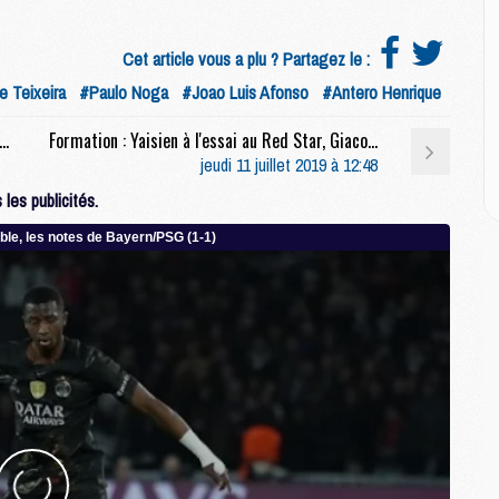
M
M
C
Cet article vous a plu ? Partagez le :
M
e Teixeira
#Paulo Noga
#Joao Luis Afonso
#Antero Henrique
 Inauguration de locaux et interview en vue pour Neymar
Formation : Yaisien à l'essai au Red Star, Giacomini à Bastia-Borgo
M
jeudi 11 juillet 2019 à 12:48
C
les publicités.
M
M
M
M
M
M
C
C
M