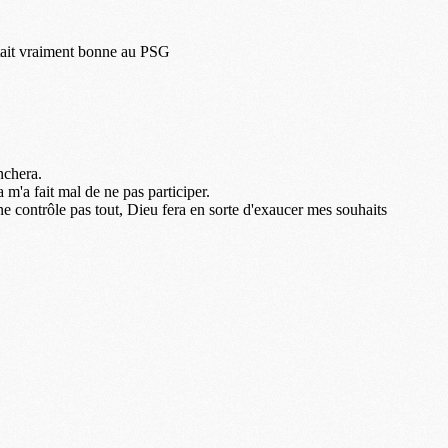
M
M
F
C
M
P
M
C
R
M
M
C
M
C
C
M