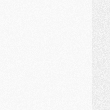
ercato
- Une partie du communiqué du PSG sur Diomande expliquée
ercato
- Barcola futur plus gros transfert de l'été ?
ormation
- Retour sur la saison des U17 du PSG en 7 chiffres clés
lub
- Le PSG connaît ses premiers matches de septembre
ercato
- Un troisième prêt bouclé par le PSG
LUNDI 27 JUILLET
odcast
- Podcast CulturePSG à 22h : Mercato (Barcola, Diomande, etc)
ercato
- La prolongation de Dembélé au PSG dans la dernière ligne droite
lub
- Le PSG a fait sa reprise avec... 9 joueurs
és. sociaux
- Les Portugais du PSG réunis pendant leurs vacances
ercato
- Le PSG avance sur la piste Suzuki
ercato
- Après Digne, un autre défenseur en approche au PSG ?
lub
- Une petite quinzaine de joueurs attendus pour la reprise de l'entraînement du PSG
DIMANCHE 26 JUILLET
ercato
- Le PSG lâche Diomande et tacle des demandes « totalement disproportionnés »
lub
- [Avant la reprise] Les tauliers de la saison passée
lub
- Barcola refuse de prolonger au PSG
ercato
- Luis Enrique derrière l'intérêt du PSG pour Rodri ?