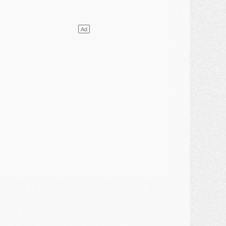
élections
- Ancelotti fait le ménage au Brésil mais veut garder Marquinhos
ercato
- Le statu quo du milieu du PSG se précise
lub
- Le PSG plutôt que la FIFA pour Al-Khelaïfi, poussé par l'UEFA ?
ercato
- Le PSG presserait Ferran Torres de se décider, deux pistes de secours
lub
- Déguisements, shopping, double scouting, Luis Campos dévoile ses méthodes
ercato
- Kroupi retiré du mercato
ercato
- Enfin une avancée dans le transfert d'Akliouche
MERCREDI 29 JUILLET
ercato
- Ferran Torres priorité du PSG, mais ouvert à tout
ercato
- Première offre de Liverpool en approche pour Barcola
ercato
- Le montant du transfert de Kolo Muani se précise, la formule aussi
ercato
- Kolo Muani attendu en Italie, son transfert débloqué
ercato
- Monaco a encore repoussé une offre du PSG pour Akliouche
ercato
- Liverpool presque d'accord avec Barcola, le PSG pas du tout
ercato
- Moment décisif pour le transfert de Kolo Muani
MARDI 28 JUILLET
ercato
- Des intermédiaires ont tenté de relancer Diomande au PSG
lub
- Au moins neuf jeunes conviés à l'entraînement des pros