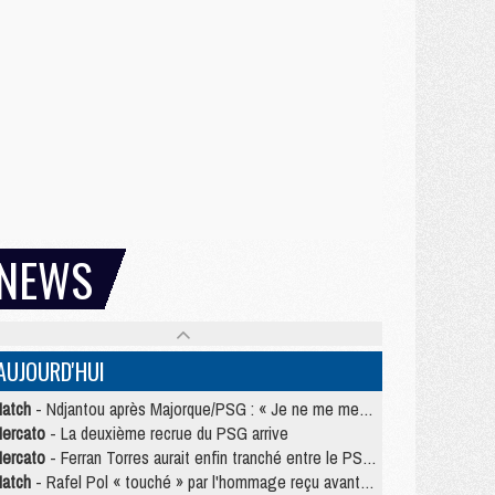
NEWS
AUJOURD'HUI
atch
- Ndjantou après Majorque/PSG : « Je ne me mets pas de plafond »
ercato
- La deuxième recrue du PSG arrive
ercato
- Ferran Torres aurait enfin tranché entre le PSG et le Barça
atch
- Rafel Pol « touché » par l'hommage reçu avant Majorque/PSG