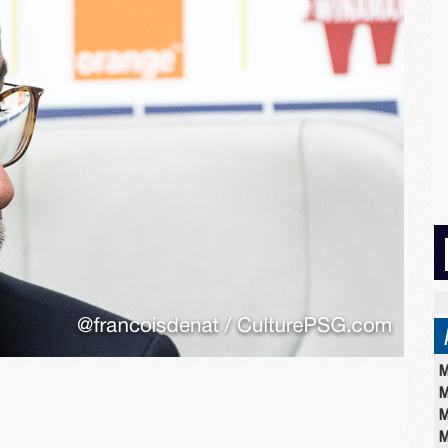
M
M
M
M