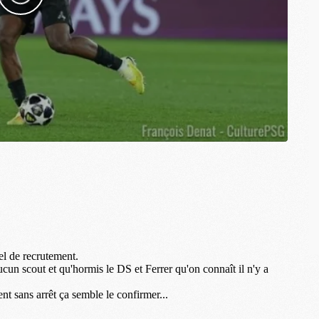
S
M
C
M
C
M
M
M
M
M
M
M
M
M
M
C