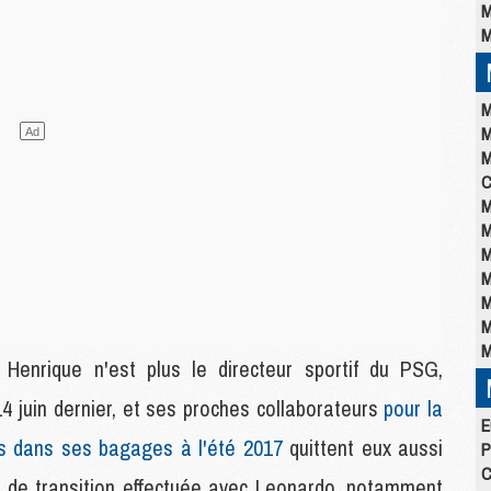
M
M
M
M
M
C
M
M
M
M
M
M
M
Henrique n'est plus le directeur sportif du PSG,
14 juin dernier, et ses proches collaborateurs
pour la
E
vés dans ses bagages à l'été 2017
quittent eux aussi
P
C
e de transition effectuée avec Leonardo, notamment