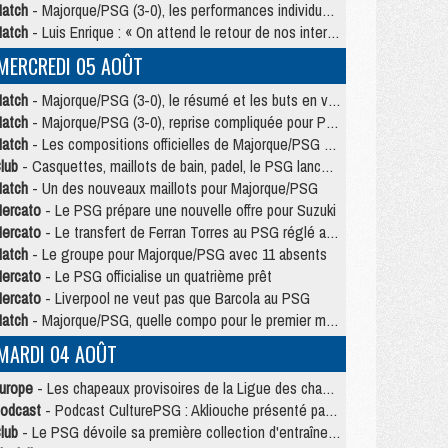
atch
- Majorque/PSG (3-0), les performances individuelles
atch
- Luis Enrique : « On attend le retour de nos internationaux »
MERCREDI 05 AOÛT
atch
- Majorque/PSG (3-0), le résumé et les buts en video
atch
- Majorque/PSG (3-0), reprise compliquée pour Paris
atch
- Les compositions officielles de Majorque/PSG avec Kvara et de nombreux jeunes
lub
- Casquettes, maillots de bain, padel, le PSG lance sa collection été
atch
- Un des nouveaux maillots pour Majorque/PSG
ercato
- Le PSG prépare une nouvelle offre pour Suzuki
ercato
- Le transfert de Ferran Torres au PSG réglé avant le 12 août ?
atch
- Le groupe pour Majorque/PSG avec 11 absents
ercato
- Le PSG officialise un quatrième prêt
ercato
- Liverpool ne veut pas que Barcola au PSG
atch
- Majorque/PSG, quelle compo pour le premier match de la saison 2026/27 ?
MARDI 04 AOÛT
urope
- Les chapeaux provisoires de la Ligue des champions 2026/27
odcast
- Podcast CulturePSG : Akliouche présenté par un fan de Monaco
lub
- Le PSG dévoile sa première collection d'entraînement pour 2026/2027