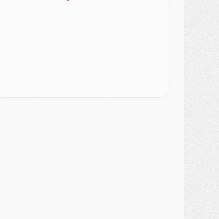
ercato
- [MAJ] Le PSG a fait une grosse offre à Parme pour Suzuki
ercato
- Le PSG a envoyé une première offre pour Mika Godts
lub
- Après Pacho, d'autres retours en vue
ercato
- Changement de dernière minute pour Kolo Muani
SAMEDI 01 AOÛT
ercato
- L'agent de Mika Godts confirme un accord avec le PSG
lub
- Quels numéros de maillot pour Akliouche et Digne au PSG ?
atch
- Un hommage prévu lors de Brest/PSG
ercato
- Le PSG et le Barça ont rendez-vous pour Ferran Torres
ercato
- Guéla Doué dans les listes du PSG
ercato
- Le transfert de Mika Godts au PSG en bonne voie
VENDREDI 31 JUILLET
atch
- Un diffuseur annoncé pour les deux premiers matchs amicaux du PSG
ercato
- Le transfert d'Akliouche au PSG bouclé, le montant se précise
lub
- Un retour majeur dans le groupe du PSG
lub
- [MAJ] Ndjantou et deux jeunes du PSG annoncés dans un tournoi U21
ercato
- L'étonnante piste Suzuki confirmée et onéreuse
JEUDI 30 JUILLET