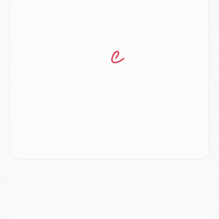
Club
- Le PSG dévoile sa première collection d'entraînement pour 2026/2027
Discipline
- Un arbitre inattendu, mais porte-bonheur pour Lens/PSG
Match
- Majorque/PSG, sur quelle chaine et à quelle heure regarder le match ?
Mercato
- Le plan du PSG pour Suzuki et Chevalier se précise
Mercato
- L'Ajax refuse la première offre du PSG pour Godts
Mercato
- Le PSG veut accélérer, Ferran Torres temporise
Mercato
- Liverpool encore très loin du compte pour Barcola
LUNDI 03 AOÛT
Match
- Podcast CulturePSG : Mercato (Godts, Suzuki, Akliouche, Barcola, etc)
Mercato
- L'Ajax attend bien plus de 45M pour Mika Godts
Club
- Quatre retours importants dans le groupe du PSG, et un plus discret
Mercato
- Ayari file en Ligue 2
Club
- Le PSG s'associe avec un géant de la tech
Mercato
- Vu d'Italie, le transfert de Suzuki au PSG est bien engagé
Mercato
- Ferran Torres ne serait pas à vendre, mais...
Europe
- Gros coup dur pour Aston Villa avant de croiser le PSG
DIMANCHE 02 AOÛT
Mercato
- Le transfert de Kolo Muani à la Juventus est officiel