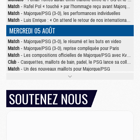
Match
- Rafel Pol « touché » par l'hommage reçu avant Majorque/PSG
Match
- Majorque/PSG (3-0), les performances individuelles
Match
- Luis Enrique : « On attend le retour de nos internationaux »
MERCREDI 05 AOÛT
Match
- Majorque/PSG (3-0), le résumé et les buts en video
Match
- Majorque/PSG (3-0), reprise compliquée pour Paris
Match
- Les compositions officielles de Majorque/PSG avec Kvara et de nombreux jeunes
Club
- Casquettes, maillots de bain, padel, le PSG lance sa collection été
Match
- Un des nouveaux maillots pour Majorque/PSG
Mercato
- Le PSG prépare une nouvelle offre pour Suzuki
Mercato
- Le transfert de Ferran Torres au PSG réglé avant le 12 août ?
Match
- Le groupe pour Majorque/PSG avec 11 absents
SOUTENEZ NOUS
Mercato
- Le PSG officialise un quatrième prêt
Mercato
- Liverpool ne veut pas que Barcola au PSG
Match
- Majorque/PSG, quelle compo pour le premier match de la saison 2026/27 ?
MARDI 04 AOÛT
Europe
- Les chapeaux provisoires de la Ligue des champions 2026/27
Podcast
- Podcast CulturePSG : Akliouche présenté par un fan de Monaco