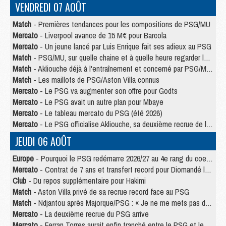
VENDREDI 07 AOÛT
Match
- Premières tendances pour les compositions de PSG/MU
Mercato
- Liverpool avance de 15 M€ pour Barcola
Mercato
- Un jeune lancé par Luis Enrique fait ses adieux au PSG
Match
- PSG/MU, sur quelle chaine et à quelle heure regarder le match ?
Match
- Akliouche déjà à l'entraînement et concerné par PSG/MU ?
Match
- Les maillots de PSG/Aston Villa connus
Mercato
- Le PSG va augmenter son offre pour Godts
Mercato
- Le PSG avait un autre plan pour Mbaye
Mercato
- Le tableau mercato du PSG (été 2026)
Mercato
- Le PSG officialise Akliouche, sa deuxième recrue de l’été
JEUDI 06 AOÛT
Europe
- Pourquoi le PSG redémarre 2026/27 au 4e rang du coefficient UEFA
Mercato
- Contrat de 7 ans et transfert record pour Diomandé loin du PSG
Club
- Du repos supplémentaire pour Hakimi
Match
- Aston Villa privé de sa recrue record face au PSG
Match
- Ndjantou après Majorque/PSG : « Je ne me mets pas de plafond »
Mercato
- La deuxième recrue du PSG arrive
Mercato
- Ferran Torres aurait enfin tranché entre le PSG et le Barça