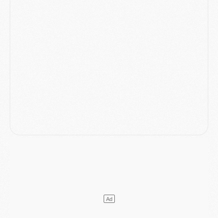
Club
- Le PSG s'associe avec un géant de la tech
Mercato
- Vu d'Italie, le transfert de Suzuki au PSG est bien engagé
Mercato
- Ferran Torres ne serait pas à vendre, mais...
Europe
- Gros coup dur pour Aston Villa avant de croiser le PSG
DIMANCHE 02 AOÛT
Mercato
- Le transfert de Kolo Muani à la Juventus est officiel
Mercato
- [MAJ] Le PSG a fait une grosse offre à Parme pour Suzuki
Mercato
- Le PSG a envoyé une première offre pour Mika Godts
Club
- Après Pacho, d'autres retours en vue
Mercato
- Changement de dernière minute pour Kolo Muani
SAMEDI 01 AOÛT
Mercato
- L'agent de Mika Godts confirme un accord avec le PSG
Club
- Quels numéros de maillot pour Akliouche et Digne au PSG ?
Match
- Un hommage prévu lors de Brest/PSG
Mercato
- Le PSG et le Barça ont rendez-vous pour Ferran Torres
Mercato
- Guéla Doué dans les listes du PSG
Mercato
- Le transfert de Mika Godts au PSG en bonne voie
VENDREDI 31 JUILLET