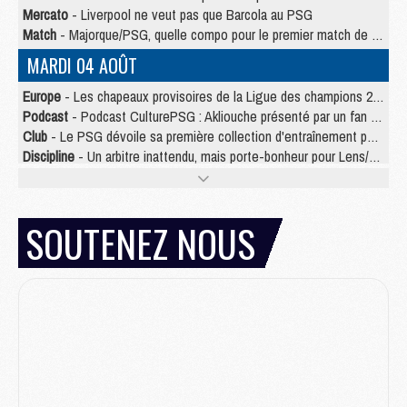
Mercato
- Liverpool ne veut pas que Barcola au PSG
Match
- Majorque/PSG, quelle compo pour le premier match de la saison 2026/27 ?
MARDI 04 AOÛT
Europe
- Les chapeaux provisoires de la Ligue des champions 2026/27
Podcast
- Podcast CulturePSG : Akliouche présenté par un fan de Monaco
Club
- Le PSG dévoile sa première collection d'entraînement pour 2026/2027
Discipline
- Un arbitre inattendu, mais porte-bonheur pour Lens/PSG
Match
- Majorque/PSG, sur quelle chaine et à quelle heure regarder le match ?
Mercato
- Le plan du PSG pour Suzuki et Chevalier se précise
Mercato
- Le tableau mercato du PSG (été 2026)
SOUTENEZ NOUS
Mercato
- L'Ajax refuse la première offre du PSG pour Godts
Mercato
- Le PSG veut accélérer, Ferran Torres temporise
Mercato
- Liverpool encore très loin du compte pour Barcola
LUNDI 03 AOÛT
Match
- Podcast CulturePSG : Mercato (Godts, Suzuki, Akliouche, Barcola, etc)
Mercato
- L'Ajax attend bien plus de 45M pour Mika Godts
Club
- Quatre retours importants dans le groupe du PSG, et un plus discret
Mercato
- Ayari file en Ligue 2