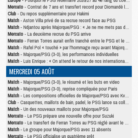
Europe
- Pourquoi le PSG redémarre 2026/27 au 4e rang du coefficient UEFA
Mercato
- Contrat de 7 ans et transfert record pour Diomandé loin du PSG
Club
- Du repos supplémentaire pour Hakimi
Match
- Aston Villa privé de sa recrue record face au PSG
Match
- Ndjantou après Majorque/PSG : « Je ne me mets pas de plafond »
Mercato
- La deuxième recrue du PSG arrive
Mercato
- Ferran Torres aurait enfin tranché entre le PSG et le Barça
Match
- Rafel Pol « touché » par l'hommage reçu avant Majorque/PSG
Match
- Majorque/PSG (3-0), les performances individuelles
Match
- Luis Enrique : « On attend le retour de nos internationaux »
MERCREDI 05 AOÛT
Match
- Majorque/PSG (3-0), le résumé et les buts en video
Match
- Majorque/PSG (3-0), reprise compliquée pour Paris
Match
- Les compositions officielles de Majorque/PSG avec Kvara et de nombreux jeunes
Club
- Casquettes, maillots de bain, padel, le PSG lance sa collection été
Match
- Un des nouveaux maillots pour Majorque/PSG
Mercato
- Le PSG prépare une nouvelle offre pour Suzuki
Mercato
- Le transfert de Ferran Torres au PSG réglé avant le 12 août ?
Match
- Le groupe pour Majorque/PSG avec 11 absents
Mercato
- Le PSG officialise un quatrième prêt