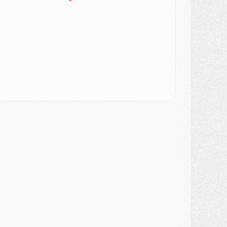
SAMEDI 01 AOÛT
ercato
- L'agent de Mika Godts confirme un accord avec le PSG
lub
- Quels numéros de maillot pour Akliouche et Digne au PSG ?
atch
- Un hommage prévu lors de Brest/PSG
ercato
- Le PSG et le Barça ont rendez-vous pour Ferran Torres
ercato
- Guéla Doué dans les listes du PSG
ercato
- Le transfert de Mika Godts au PSG en bonne voie
VENDREDI 31 JUILLET
atch
- Un diffuseur annoncé pour les deux premiers matchs amicaux du PSG
ercato
- Le transfert d'Akliouche au PSG bouclé, le montant se précise
lub
- Un retour majeur dans le groupe du PSG
lub
- [MAJ] Ndjantou et deux jeunes du PSG annoncés dans un tournoi U21
ercato
- L'étonnante piste Suzuki confirmée et onéreuse
JEUDI 30 JUILLET
élections
- Ancelotti fait le ménage au Brésil mais veut garder Marquinhos
ercato
- Le statu quo du milieu du PSG se précise
lub
- Le PSG plutôt que la FIFA pour Al-Khelaïfi, poussé par l'UEFA ?