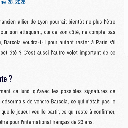
une 28, 2026
M
C
ancien ailier de Lyon pourrait bientôt ne plus l'être
M
 pour son attaquant, qui de son côté, ne compte pas
M
M
 Barcola voudra-t-il pour autant rester à Paris s'il
M
cet été ? C'est aussi l'autre volet important de ce
M
M
nte ?
C
C
M
ent ce lundi qu'avec les possibles signatures de
 désormais de vendre Barcola, ce qui n'était pas le
S
que le joueur veuille partir, ce qui reste à confirmer,
M
fre pour l'international français de 23 ans.
C