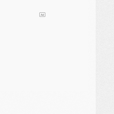
ercato
- Le PSG presserait Ferran Torres de se décider, deux pistes de secours
lub
- Déguisements, shopping, double scouting, Luis Campos dévoile ses méthodes
ercato
- Kroupi retiré du mercato
ercato
- Enfin une avancée dans le transfert d'Akliouche
MERCREDI 29 JUILLET
ercato
- Ferran Torres priorité du PSG, mais ouvert à tout
ercato
- Première offre de Liverpool en approche pour Barcola
ercato
- Le montant du transfert de Kolo Muani se précise, la formule aussi
ercato
- Kolo Muani attendu en Italie, son transfert débloqué
ercato
- Monaco a encore repoussé une offre du PSG pour Akliouche
ercato
- Liverpool presque d'accord avec Barcola, le PSG pas du tout
ercato
- Moment décisif pour le transfert de Kolo Muani
MARDI 28 JUILLET
ercato
- Des intermédiaires ont tenté de relancer Diomande au PSG
lub
- Au moins neuf jeunes conviés à l'entraînement des pros
ercato
- Une partie du communiqué du PSG sur Diomande expliquée
ercato
- Barcola futur plus gros transfert de l'été ?
ormation
- Retour sur la saison des U17 du PSG en 7 chiffres clés
lub
- Le PSG connaît ses premiers matches de septembre