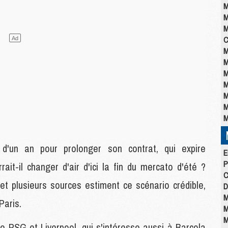
M
M
M
C
M
M
M
M
M
M
M
d'un an pour prolonger son contrat, qui expire
E
P
rrait-il changer d'air d'ici la fin du mercato d'été ?
C
t plusieurs sources estiment ce scénario crédible,
D
M
Paris.
M
M
r le PSG et Liverpool, qui s'intéresse aussi à Barcola