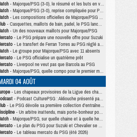
atch
- Majorque/PSG (3-0), le résumé et les buts en video
atch
- Majorque/PSG (3-0), reprise compliquée pour Paris
atch
- Les compositions officielles de Majorque/PSG avec Kvara et de nombreux jeunes
lub
- Casquettes, maillots de bain, padel, le PSG lance sa collection été
atch
- Un des nouveaux maillots pour Majorque/PSG
ercato
- Le PSG prépare une nouvelle offre pour Suzuki
ercato
- Le transfert de Ferran Torres au PSG réglé avant le 12 août ?
atch
- Le groupe pour Majorque/PSG avec 11 absents
ercato
- Le PSG officialise un quatrième prêt
ercato
- Liverpool ne veut pas que Barcola au PSG
atch
- Majorque/PSG, quelle compo pour le premier match de la saison 2026/27 ?
MARDI 04 AOÛT
urope
- Les chapeaux provisoires de la Ligue des champions 2026/27
odcast
- Podcast CulturePSG : Akliouche présenté par un fan de Monaco
lub
- Le PSG dévoile sa première collection d'entraînement pour 2026/2027
iscipline
- Un arbitre inattendu, mais porte-bonheur pour Lens/PSG
atch
- Majorque/PSG, sur quelle chaine et à quelle heure regarder le match ?
ercato
- Le plan du PSG pour Suzuki et Chevalier se précise
ercato
- Le tableau mercato du PSG (été 2026)