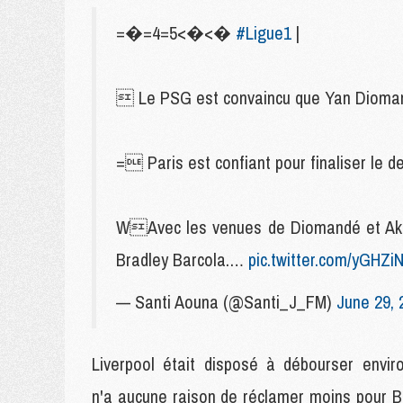
=�=4=5<�<�
#Ligue1
|
 Le PSG est convaincu que Yan Diomand
= Paris est confiant pour finaliser le d
WAvec les venues de Diomandé et Akli
Bradley Barcola.…
pic.twitter.com/yGHZ
— Santi Aouna (@Santi_J_FM)
June 29, 
Liverpool était disposé à débourser envi
n'a aucune raison de réclamer moins pour B