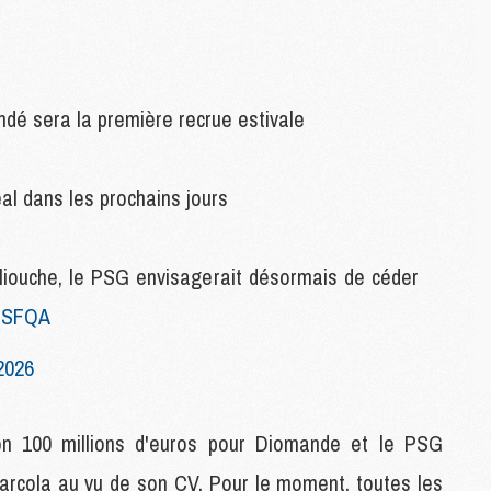
M
C
M
M
é sera la première recrue estivale
M
M
eal dans les prochains jours
M
M
M
M
ouche, le PSG envisagerait désormais de céder
M
iNSFQA
2026
M
C
M
M
ron 100 millions d'euros pour Diomande et le PSG
F
arcola au vu de son CV. Pour le moment, toutes les
C