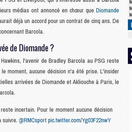
M
M
usieurs médias ont annoncé en chœur que
Diomande
M
l aurait déjà un accord pour un contrat de cinq ans. De
concernant Barcola.
M
M
ivée de Diomande ?
C
M
 Hawkins, l'avenir de Bradley Barcola au PSG reste
C
M
 le moment, aucune décision n'a été prise. L'insider
M
E
tielles arrivées de Diomande et Akliouche à Paris, le
arcola.
M
M
este incertain. Pour le moment aucune décision
M
à suivre.
@RMCsport
pic.twitter.com/Yg03F22nwY
C
M