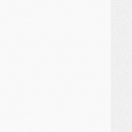
ercato
- Un troisième prêt bouclé par le PSG
LUNDI 27 JUILLET
odcast
- Podcast CulturePSG à 22h : Mercato (Barcola, Diomande, etc)
ercato
- La prolongation de Dembélé au PSG dans la dernière ligne droite
lub
- Le PSG a fait sa reprise avec... 9 joueurs
és. sociaux
- Les Portugais du PSG réunis pendant leurs vacances
ercato
- Le PSG avance sur la piste Suzuki
ercato
- Après Digne, un autre défenseur en approche au PSG ?
lub
- Une petite quinzaine de joueurs attendus pour la reprise de l'entraînement du PSG
DIMANCHE 26 JUILLET
ercato
- Le PSG lâche Diomande et tacle des demandes « totalement disproportionnés »
lub
- [Avant la reprise] Les tauliers de la saison passée
lub
- Barcola refuse de prolonger au PSG
ercato
- Luis Enrique derrière l'intérêt du PSG pour Rodri ?
ercato
- Le transfert de Kolo Muani enfin débloqué ?
ercato
- Le PSG n'est plus en pole pour Diomande, mais pas hors-jeu
SAMEDI 25 JUILLET