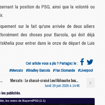
M
cernant la position du PSG, ainsi que la volonté ou
r.
P
M
quement sur le fait qu'une arrivée de deux ailiers
C
orcément des choses pour Barcola, qui doit déjà
R
M
tskhelia pour entrer dans le onze de départ de Luis
M
C
Cet article vous a plu ? Partagez le :
M
#Mercato
#Bradley Barcola
#Yan Diomande
#Liverpool
C
C
Coupe du monde 2026 : Brésil/Japon : chaîne, heure et compos probables
Mercato : Le chassé-croisé Lee/Akliouche bouclé dans la semaine ?
M
lundi 29 juin 2026 à 14:45
M
M
les publicités.