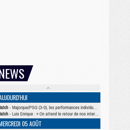
NEWS
AUJOURD'HUI
atch
- Majorque/PSG (3-0), les performances individuelles
atch
- Luis Enrique : « On attend le retour de nos internationaux »
MERCREDI 05 AOÛT