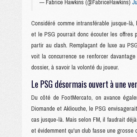
— Fabrice Hawkins (@FabriceHawkins)
J
Considéré comme intransférable jusque-là, l'
et le PSG pourrait donc écouter les offres
partir au clash. Remplaçant de luxe au PSG,
voit la concurrence se renforcer davantage 
dossier, à savoir la volonté du joueur.
Le PSG désormais ouvert à une ve
Du côté de FootMercato, on avance égalem
Diomande et Akliouche, le PSG envisagerait
cas jusque-là. Mais selon FM, il faudrait déjà 
et évidemment qu'un club fasse une grosse of