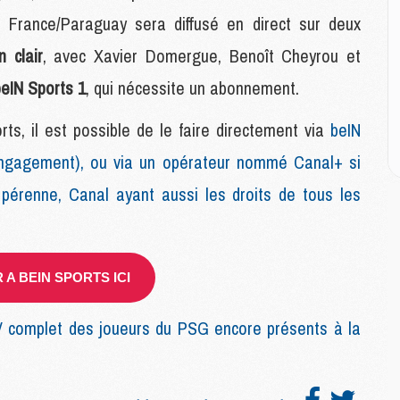
M
M
France/Paraguay sera diffusé en direct sur deux
M
 clair
, avec Xavier Domergue, Benoît Cheyrou et
eIN Sports 1
, qui nécessite un abonnement.
E
P
s, il est possible de le faire directement via
beIN
C
D
ngagement), ou via un opérateur nommé Canal+ si
M
 pérenne, Canal ayant aussi les droits de tous les
M
M
M
M
A BEIN SPORTS ICI
M
complet des joueurs du PSG encore présents à la
M
C
M
C