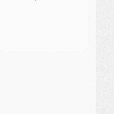
ercato
- Le PSG officialise un quatrième prêt
ercato
- Liverpool ne veut pas que Barcola au PSG
atch
- Majorque/PSG, quelle compo pour le premier match de la saison 2026/27 ?
MARDI 04 AOÛT
urope
- Les chapeaux provisoires de la Ligue des champions 2026/27
odcast
- Podcast CulturePSG : Akliouche présenté par un fan de Monaco
lub
- Le PSG dévoile sa première collection d'entraînement pour 2026/2027
iscipline
- Un arbitre inattendu, mais porte-bonheur pour Lens/PSG
atch
- Majorque/PSG, sur quelle chaine et à quelle heure regarder le match ?
ercato
- Le plan du PSG pour Suzuki et Chevalier se précise
ercato
- L'Ajax refuse la première offre du PSG pour Godts
ercato
- Le PSG veut accélérer, Ferran Torres temporise
ercato
- Liverpool encore très loin du compte pour Barcola
LUNDI 03 AOÛT
atch
- Podcast CulturePSG : Mercato (Godts, Suzuki, Akliouche, Barcola, etc)
ercato
- L'Ajax attend bien plus de 45M pour Mika Godts
lub
- Quatre retours importants dans le groupe du PSG, et un plus discret
ercato
- Ayari file en Ligue 2
lub
- Le PSG s'associe avec un géant de la tech