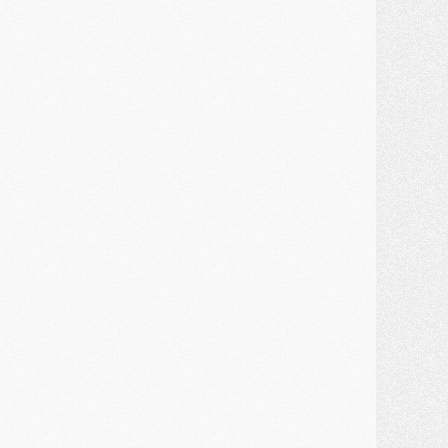
atch
- Un diffuseur annoncé pour les deux premiers matchs amicaux du PSG
ercato
- Le transfert d'Akliouche au PSG bouclé, le montant se précise
lub
- Un retour majeur dans le groupe du PSG
lub
- [MAJ] Ndjantou et deux jeunes du PSG annoncés dans un tournoi U21
ercato
- L'étonnante piste Suzuki confirmée et onéreuse
JEUDI 30 JUILLET
élections
- Ancelotti fait le ménage au Brésil mais veut garder Marquinhos
ercato
- Le statu quo du milieu du PSG se précise
lub
- Le PSG plutôt que la FIFA pour Al-Khelaïfi, poussé par l'UEFA ?
ercato
- Le PSG presserait Ferran Torres de se décider, deux pistes de secours
lub
- Déguisements, shopping, double scouting, Luis Campos dévoile ses méthodes
ercato
- Kroupi retiré du mercato
ercato
- Enfin une avancée dans le transfert d'Akliouche
MERCREDI 29 JUILLET
ercato
- Ferran Torres priorité du PSG, mais ouvert à tout
ercato
- Première offre de Liverpool en approche pour Barcola
ercato
- Le montant du transfert de Kolo Muani se précise, la formule aussi
ercato
- Kolo Muani attendu en Italie, son transfert débloqué