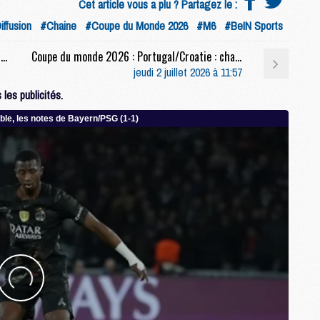
Cet article vous a plu ? Partagez le :
M
iffusion
#Chaine
#Coupe du Monde 2026
#M6
#BeIN Sports
M
E
Club : Combien de joueurs du PSG présents à la reprise le 25 juillet ?
Coupe du monde 2026 : Portugal/Croatie : chaîne, heure et compos probables
jeudi 2 juillet 2026 à 11:57
M
les publicités.
M
M
C
M
M
C
M
M
M
M