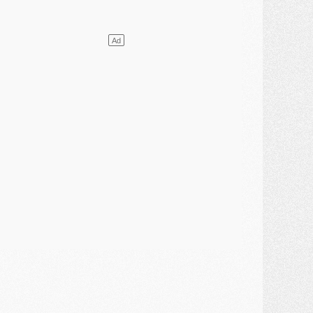
ercato
- Vu d'Italie, le transfert de Suzuki au PSG est bien engagé
ercato
- Ferran Torres ne serait pas à vendre, mais...
urope
- Gros coup dur pour Aston Villa avant de croiser le PSG
DIMANCHE 02 AOÛT
ercato
- Le transfert de Kolo Muani à la Juventus est officiel
ercato
- [MAJ] Le PSG a fait une grosse offre à Parme pour Suzuki
ercato
- Le PSG a envoyé une première offre pour Mika Godts
lub
- Après Pacho, d'autres retours en vue
ercato
- Changement de dernière minute pour Kolo Muani
SAMEDI 01 AOÛT
ercato
- L'agent de Mika Godts confirme un accord avec le PSG
lub
- Quels numéros de maillot pour Akliouche et Digne au PSG ?
atch
- Un hommage prévu lors de Brest/PSG
ercato
- Le PSG et le Barça ont rendez-vous pour Ferran Torres
ercato
- Guéla Doué dans les listes du PSG
ercato
- Le transfert de Mika Godts au PSG en bonne voie
VENDREDI 31 JUILLET