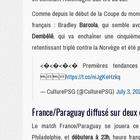
Comme depuis le début de la Coupe du monde 
français : Bradley
Barcola
, qui semble av
Dembélé
, qui va enchaîner une cinquième 
retentissant triplé contre la Norvège et été 
<�<�<�<� Premières tendances po

https://t.co/niJgKeHzkq
— CulturePSG (@CulturePSG)
July 3, 20
France/Paraguay diffusé sur deux 
Le match France/Paraguay se jouera ce s
Philadelphie, et
débutera à 23h
, heure fra