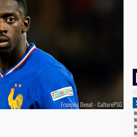
M
M
M
M