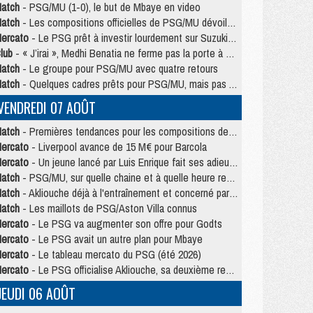
atch
- PSG/MU (1-0), le but de Mbaye en video
atch
- Les compositions officielles de PSG/MU dévoilées, Pacho titulaire
ercato
- Le PSG prêt à investir lourdement sur Suzuki malgré Safonov et Chevalier
lub
- « J’irai », Medhi Benatia ne ferme pas la porte à une arrivée au PSG
atch
- Le groupe pour PSG/MU avec quatre retours
atch
- Quelques cadres prêts pour PSG/MU, mais pas Akliouche ?
VENDREDI 07 AOÛT
atch
- Premières tendances pour les compositions de PSG/MU
ercato
- Liverpool avance de 15 M€ pour Barcola
ercato
- Un jeune lancé par Luis Enrique fait ses adieux au PSG
atch
- PSG/MU, sur quelle chaine et à quelle heure regarder le match ?
atch
- Akliouche déjà à l'entraînement et concerné par PSG/MU ?
atch
- Les maillots de PSG/Aston Villa connus
ercato
- Le PSG va augmenter son offre pour Godts
ercato
- Le PSG avait un autre plan pour Mbaye
ercato
- Le tableau mercato du PSG (été 2026)
ercato
- Le PSG officialise Akliouche, sa deuxième recrue de l’été
JEUDI 06 AOÛT