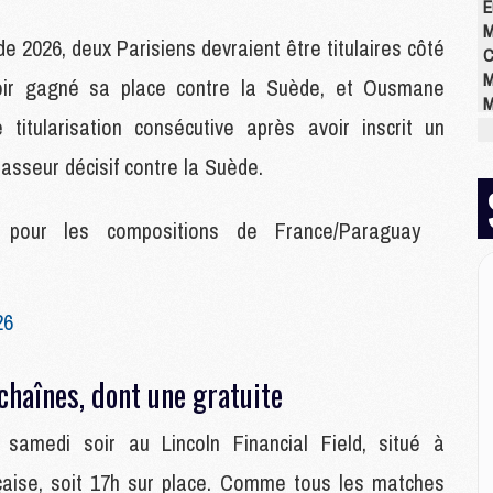
E
M
2026, deux Parisiens devraient être titulaires côté
C
M
oir gagné sa place contre la Suède, et Ousmane
M
titularisation consécutive après avoir inscrit un
M
M
passeur décisif contre la Suède.
M
M
M
ur les compositions de France/Paraguay
M
26
M
M
C
chaînes, dont une gratuite
M
M
amedi soir au Lincoln Financial Field, situé à
M
M
nçaise, soit 17h sur place. Comme tous les matches