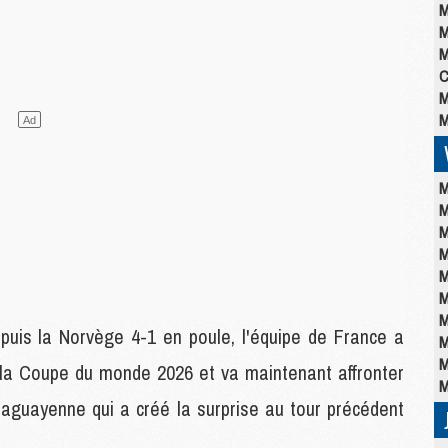
M
M
M
C
M
M
M
M
M
M
M
M
M
0 puis la Norvège 4-1 en poule, l'équipe de France a
M
M
 la Coupe du monde 2026 et va maintenant affronter
M
raguayenne qui a créé la surprise au tour précédent