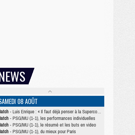
NEWS
SAMEDI 08 AOÛT
atch
- Luis Enrique : « Il faut déjà penser à la Supercoupe »
atch
- PSG/MU (1-1), les performances individuelles
atch
- PSG/MU (1-1), le résumé et les buts en video
atch
- PSG/MU (1-1), du mieux pour Paris