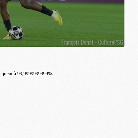
M
M
C
C
M
S
M
C
M
C
M
M
M
M
M
M