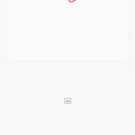
Match
- Un des nouveaux maillots pour Majorque/PSG
Mercato
- Le PSG prépare une nouvelle offre pour Suzuki
Mercato
- Le transfert de Ferran Torres au PSG réglé avant le 12 août ?
Match
- Le groupe pour Majorque/PSG avec 11 absents
Mercato
- Le PSG officialise un quatrième prêt
Mercato
- Liverpool ne veut pas que Barcola au PSG
Match
- Majorque/PSG, quelle compo pour le premier match de la saison 2026/27 ?
MARDI 04 AOÛT
Europe
- Les chapeaux provisoires de la Ligue des champions 2026/27
Podcast
- Podcast CulturePSG : Akliouche présenté par un fan de Monaco
Club
- Le PSG dévoile sa première collection d'entraînement pour 2026/2027
Discipline
- Un arbitre inattendu, mais porte-bonheur pour Lens/PSG
Match
- Majorque/PSG, sur quelle chaine et à quelle heure regarder le match ?
Mercato
- Le plan du PSG pour Suzuki et Chevalier se précise
Mercato
- L'Ajax refuse la première offre du PSG pour Godts
Mercato
- Le PSG veut accélérer, Ferran Torres temporise
Mercato
- Liverpool encore très loin du compte pour Barcola
LUNDI 03 AOÛT