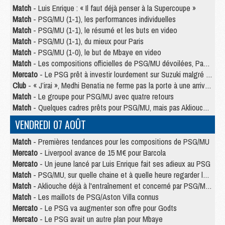
Match
- Luis Enrique : « Il faut déjà penser à la Supercoupe »
Match
- PSG/MU (1-1), les performances individuelles
Match
- PSG/MU (1-1), le résumé et les buts en video
Match
- PSG/MU (1-1), du mieux pour Paris
Match
- PSG/MU (1-0), le but de Mbaye en video
Match
- Les compositions officielles de PSG/MU dévoilées, Pacho titulaire
Mercato
- Le PSG prêt à investir lourdement sur Suzuki malgré Safonov et Chevalier
Club
- « J’irai », Medhi Benatia ne ferme pas la porte à une arrivée au PSG
Match
- Le groupe pour PSG/MU avec quatre retours
Match
- Quelques cadres prêts pour PSG/MU, mais pas Akliouche ?
VENDREDI 07 AOÛT
Match
- Premières tendances pour les compositions de PSG/MU
Mercato
- Liverpool avance de 15 M€ pour Barcola
Mercato
- Un jeune lancé par Luis Enrique fait ses adieux au PSG
Match
- PSG/MU, sur quelle chaine et à quelle heure regarder le match ?
Match
- Akliouche déjà à l'entraînement et concerné par PSG/MU ?
Match
- Les maillots de PSG/Aston Villa connus
Mercato
- Le PSG va augmenter son offre pour Godts
Mercato
- Le PSG avait un autre plan pour Mbaye