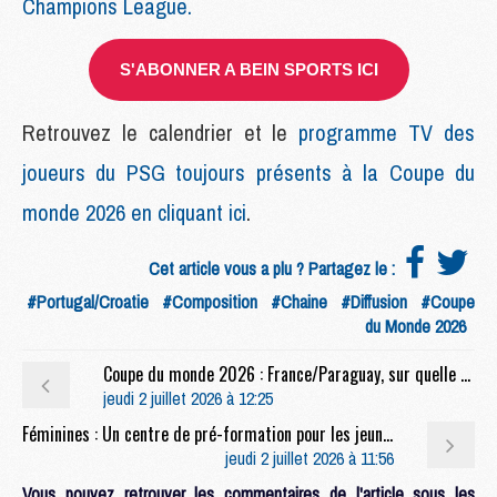
Champions League.
S'ABONNER A BEIN SPORTS ICI
Retrouvez le calendrier et le
programme TV des
joueurs du PSG toujours présents à la Coupe du
monde 2026 en cliquant ici
.
Cet article vous a plu ? Partagez le :
#Portugal/Croatie
#Composition
#Chaine
#Diffusion
#Coupe
du Monde 2026
Coupe du monde 2026 : France/Paraguay, sur quelle chaîne et à quelle heure regarder le match ?
jeudi 2 juillet 2026 à 12:25
Féminines : Un centre de pré-formation pour les jeunes Parisiennes, 8 nouvelles joueuses intégrées au centre de formation
jeudi 2 juillet 2026 à 11:56
Vous pouvez retrouver les commentaires de l'article sous les