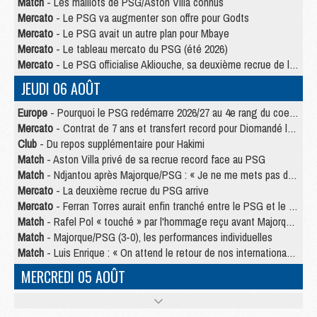
Match
- Les maillots de PSG/Aston Villa connus
Mercato
- Le PSG va augmenter son offre pour Godts
Mercato
- Le PSG avait un autre plan pour Mbaye
Mercato
- Le tableau mercato du PSG (été 2026)
Mercato
- Le PSG officialise Akliouche, sa deuxième recrue de l’été
JEUDI 06 AOÛT
Europe
- Pourquoi le PSG redémarre 2026/27 au 4e rang du coefficient UEFA
Mercato
- Contrat de 7 ans et transfert record pour Diomandé loin du PSG
Club
- Du repos supplémentaire pour Hakimi
Match
- Aston Villa privé de sa recrue record face au PSG
Match
- Ndjantou après Majorque/PSG : « Je ne me mets pas de plafond »
Mercato
- La deuxième recrue du PSG arrive
Mercato
- Ferran Torres aurait enfin tranché entre le PSG et le Barça
Match
- Rafel Pol « touché » par l'hommage reçu avant Majorque/PSG
Match
- Majorque/PSG (3-0), les performances individuelles
Match
- Luis Enrique : « On attend le retour de nos internationaux »
MERCREDI 05 AOÛT
Match
- Majorque/PSG (3-0), le résumé et les buts en video
Match
- Majorque/PSG (3-0), reprise compliquée pour Paris