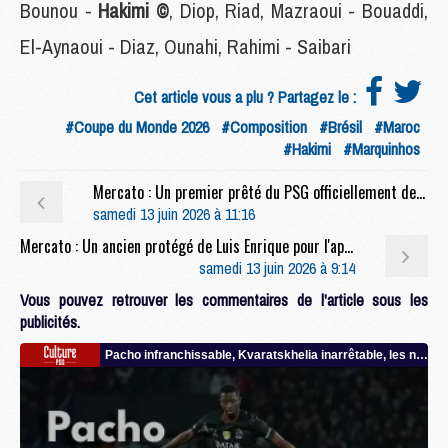
Bounou -
Hakimi ©
, Diop, Riad, Mazraoui - Bouaddi,
El-Aynaoui - Diaz, Ounahi, Rahimi - Saibari
Cet article vous a plu ? Partagez le :
#Coupe du Monde 2026
#Composition
#Brésil
#Maroc
#Hakimi
#Marquinhos
Mercato : Un premier prêté du PSG officiellement de retour
samedi 13 juin 2026 à 11:16
Mercato : Un ancien protégé de Luis Enrique pour l'après-Barcola ?
samedi 13 juin 2026 à 9:14
Vous pouvez retrouver les commentaires de l'article sous les
publicités.