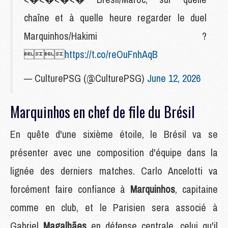
chaîne et à quelle heure regarder le duel
Marquinhos/Hakimi ?

https://t.co/reOuFnhAqB
— CulturePSG (@CulturePSG)
June 12, 2026
Marquinhos en chef de file du Brésil
En quête d'une sixième étoile, le Brésil va se
présenter avec une composition d'équipe dans la
lignée des derniers matches. Carlo Ancelotti va
forcément faire confiance à
Marquinhos
, capitaine
comme en club, et le Parisien sera associé à
Gabriel
Magalhães
en défense centrale, celui qu'il