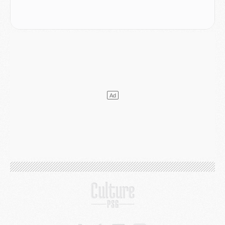
LUNDI 03 AOÛT
Match
- Podcast CulturePSG : Mercato (Godts, Suzuki, Akliouche, Barcola, etc)
Mercato
- L'Ajax attend bien plus de 45M pour Mika Godts
Club
- Quatre retours importants dans le groupe du PSG, et un plus discret
Mercato
- Ayari file en Ligue 2
Club
- Le PSG s'associe avec un géant de la tech
Mercato
- Vu d'Italie, le transfert de Suzuki au PSG est bien engagé
Mercato
- Ferran Torres ne serait pas à vendre, mais...
Europe
- Gros coup dur pour Aston Villa avant de croiser le PSG
DIMANCHE 02 AOÛT
Mercato
- Le transfert de Kolo Muani à la Juventus est officiel
Mercato
- [MAJ] Le PSG a fait une grosse offre à Parme pour Suzuki
Mercato
- Le PSG a envoyé une première offre pour Mika Godts
Club
- Après Pacho, d'autres retours en vue
Mercato
- Changement de dernière minute pour Kolo Muani
SAMEDI 01 AOÛT
Mercato
- L'agent de Mika Godts confirme un accord avec le PSG