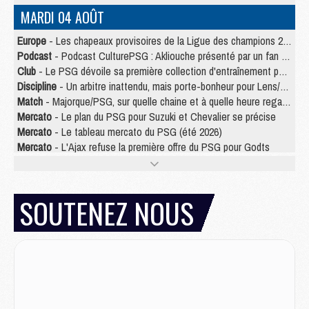
MARDI 04 AOÛT
Europe
- Les chapeaux provisoires de la Ligue des champions 2026/27
Podcast
- Podcast CulturePSG : Akliouche présenté par un fan de Monaco
Club
- Le PSG dévoile sa première collection d'entraînement pour 2026/2027
Discipline
- Un arbitre inattendu, mais porte-bonheur pour Lens/PSG
Match
- Majorque/PSG, sur quelle chaine et à quelle heure regarder le match ?
Mercato
- Le plan du PSG pour Suzuki et Chevalier se précise
Mercato
- Le tableau mercato du PSG (été 2026)
Mercato
- L'Ajax refuse la première offre du PSG pour Godts
Mercato
- Le PSG veut accélérer, Ferran Torres temporise
Mercato
- Liverpool encore très loin du compte pour Barcola
LUNDI 03 AOÛT
SOUTENEZ NOUS
Match
- Podcast CulturePSG : Mercato (Godts, Suzuki, Akliouche, Barcola, etc)
Mercato
- L'Ajax attend bien plus de 45M pour Mika Godts
Club
- Quatre retours importants dans le groupe du PSG, et un plus discret
Mercato
- Ayari file en Ligue 2
Club
- Le PSG s'associe avec un géant de la tech
Mercato
- Vu d'Italie, le transfert de Suzuki au PSG est bien engagé