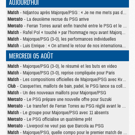
AUJOURD'HUI
Match
- Ndjantou après Majorque/PSG : « Je ne me mets pas de plafond »
Mercato
- La deuxième recrue du PSG arrive
Mercato
- Ferran Torres aurait enfin tranché entre le PSG et le Barça
Match
- Rafel Pol « touché » par l'hommage reçu avant Majorque/PSG
Match
- Majorque/PSG (3-0), les performances individuelles
Match
- Luis Enrique : « On attend le retour de nos internationaux »
MERCREDI 05 AOÛT
Match
- Majorque/PSG (3-0), le résumé et les buts en video
Match
- Majorque/PSG (3-0), reprise compliquée pour Paris
Match
- Les compositions officielles de Majorque/PSG avec Kvara et de nombreux jeunes
Club
- Casquettes, maillots de bain, padel, le PSG lance sa collection été
Match
- Un des nouveaux maillots pour Majorque/PSG
Mercato
- Le PSG prépare une nouvelle offre pour Suzuki
Mercato
- Le transfert de Ferran Torres au PSG réglé avant le 12 août ?
Match
- Le groupe pour Majorque/PSG avec 11 absents
Mercato
- Le PSG officialise un quatrième prêt
Mercato
- Liverpool ne veut pas que Barcola au PSG
Match
- Majorque/PSG, quelle compo pour le premier match de la saison 2026/27 ?