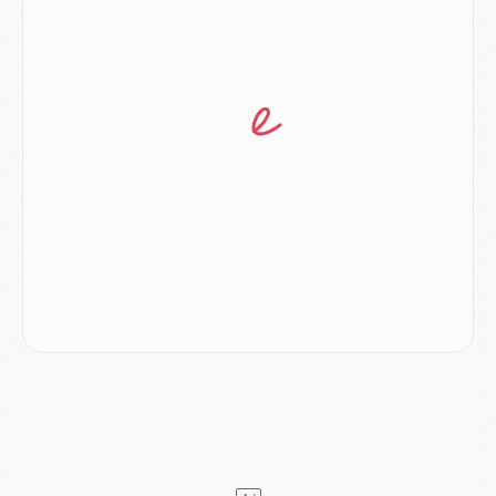
Mercato
- Ferran Torres ne serait pas à vendre, mais...
Europe
- Gros coup dur pour Aston Villa avant de croiser le PSG
DIMANCHE 02 AOÛT
Mercato
- Le transfert de Kolo Muani à la Juventus est officiel
Mercato
- [MAJ] Le PSG a fait une grosse offre à Parme pour Suzuki
Mercato
- Le PSG a envoyé une première offre pour Mika Godts
Club
- Après Pacho, d'autres retours en vue
Mercato
- Changement de dernière minute pour Kolo Muani
SAMEDI 01 AOÛT
Mercato
- L'agent de Mika Godts confirme un accord avec le PSG
Club
- Quels numéros de maillot pour Akliouche et Digne au PSG ?
Match
- Un hommage prévu lors de Brest/PSG
Mercato
- Le PSG et le Barça ont rendez-vous pour Ferran Torres
Mercato
- Guéla Doué dans les listes du PSG
Mercato
- Le transfert de Mika Godts au PSG en bonne voie
VENDREDI 31 JUILLET
Match
- Un diffuseur annoncé pour les deux premiers matchs amicaux du PSG