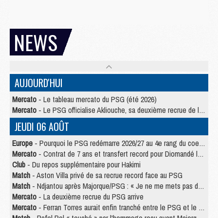
NEWS
AUJOURD'HUI
Mercato
- Le tableau mercato du PSG (été 2026)
Mercato
- Le PSG officialise Akliouche, sa deuxième recrue de l’été
JEUDI 06 AOÛT
Europe
- Pourquoi le PSG redémarre 2026/27 au 4e rang du coefficient UEFA
Mercato
- Contrat de 7 ans et transfert record pour Diomandé loin du PSG
Club
- Du repos supplémentaire pour Hakimi
Match
- Aston Villa privé de sa recrue record face au PSG
Match
- Ndjantou après Majorque/PSG : « Je ne me mets pas de plafond »
Mercato
- La deuxième recrue du PSG arrive
Mercato
- Ferran Torres aurait enfin tranché entre le PSG et le Barça