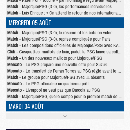
Match
- Rafel Pol « touché » par l'hommage reçu avant Majorque/PSG
Match
- Majorque/PSG (3-0), les performances individuelles
Match
- Luis Enrique : « On attend le retour de nos internationaux »
MERCREDI 05 AOÛT
Match
- Majorque/PSG (3-0), le résumé et les buts en video
Match
- Majorque/PSG (3-0), reprise compliquée pour Paris
Match
- Les compositions officielles de Majorque/PSG avec Kvara et de nombreux jeunes
Club
- Casquettes, maillots de bain, padel, le PSG lance sa collection été
Match
- Un des nouveaux maillots pour Majorque/PSG
Mercato
- Le PSG prépare une nouvelle offre pour Suzuki
Mercato
- Le transfert de Ferran Torres au PSG réglé avant le 12 août ?
Match
- Le groupe pour Majorque/PSG avec 11 absents
Mercato
- Le PSG officialise un quatrième prêt
Mercato
- Liverpool ne veut pas que Barcola au PSG
Match
- Majorque/PSG, quelle compo pour le premier match de la saison 2026/27 ?
MARDI 04 AOÛT
Europe
- Les chapeaux provisoires de la Ligue des champions 2026/27
Podcast
- Podcast CulturePSG : Akliouche présenté par un fan de Monaco
Club
- Le PSG dévoile sa première collection d'entraînement pour 2026/2027