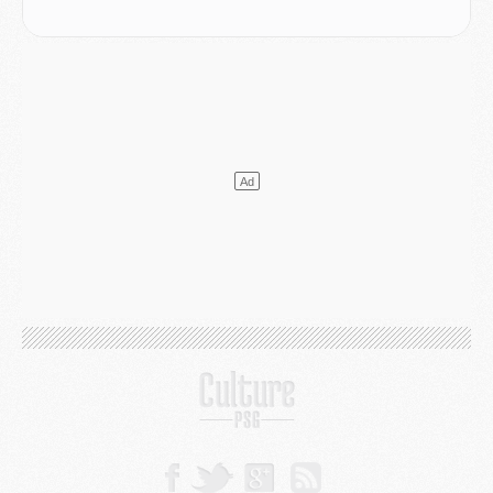
Mercato
- Le PSG a envoyé une première offre pour Mika Godts
Club
- Après Pacho, d'autres retours en vue
Mercato
- Changement de dernière minute pour Kolo Muani
SAMEDI 01 AOÛT
Mercato
- L'agent de Mika Godts confirme un accord avec le PSG
Club
- Quels numéros de maillot pour Akliouche et Digne au PSG ?
Match
- Un hommage prévu lors de Brest/PSG
Mercato
- Le PSG et le Barça ont rendez-vous pour Ferran Torres
Mercato
- Guéla Doué dans les listes du PSG
Mercato
- Le transfert de Mika Godts au PSG en bonne voie
VENDREDI 31 JUILLET
Match
- Un diffuseur annoncé pour les deux premiers matchs amicaux du PSG
Mercato
- Le transfert d'Akliouche au PSG bouclé, le montant se précise
Club
- Un retour majeur dans le groupe du PSG
Club
- [MAJ] Ndjantou et deux jeunes du PSG annoncés dans un tournoi U21
Mercato
- L'étonnante piste Suzuki confirmée et onéreuse
JEUDI 30 JUILLET