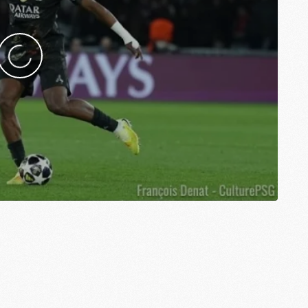
M
M
M
M
M
M
M
M
M
M
C
M
M
F
C
M