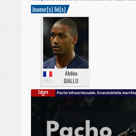
Joueur(s) lié(s)
Abdou
FRA
DIALLO