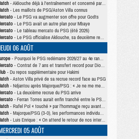
atch
- Akliouche déjà à l'entraînement et concerné par PSG/MU ?
atch
- Les maillots de PSG/Aston Villa connus
ercato
- Le PSG va augmenter son offre pour Godts
ercato
- Le PSG avait un autre plan pour Mbaye
ercato
- Le tableau mercato du PSG (été 2026)
ercato
- Le PSG officialise Akliouche, sa deuxième recrue de l’été
JEUDI 06 AOÛT
urope
- Pourquoi le PSG redémarre 2026/27 au 4e rang du coefficient UEFA
ercato
- Contrat de 7 ans et transfert record pour Diomandé loin du PSG
lub
- Du repos supplémentaire pour Hakimi
atch
- Aston Villa privé de sa recrue record face au PSG
atch
- Ndjantou après Majorque/PSG : « Je ne me mets pas de plafond »
ercato
- La deuxième recrue du PSG arrive
ercato
- Ferran Torres aurait enfin tranché entre le PSG et le Barça
atch
- Rafel Pol « touché » par l'hommage reçu avant Majorque/PSG
atch
- Majorque/PSG (3-0), les performances individuelles
atch
- Luis Enrique : « On attend le retour de nos internationaux »
MERCREDI 05 AOÛT