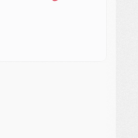
ercato
- Le PSG veut accélérer, Ferran Torres temporise
ercato
- Liverpool encore très loin du compte pour Barcola
LUNDI 03 AOÛT
atch
- Podcast CulturePSG : Mercato (Godts, Suzuki, Akliouche, Barcola, etc)
ercato
- L'Ajax attend bien plus de 45M pour Mika Godts
lub
- Quatre retours importants dans le groupe du PSG, et un plus discret
ercato
- Ayari file en Ligue 2
lub
- Le PSG s'associe avec un géant de la tech
ercato
- Vu d'Italie, le transfert de Suzuki au PSG est bien engagé
ercato
- Ferran Torres ne serait pas à vendre, mais...
urope
- Gros coup dur pour Aston Villa avant de croiser le PSG
DIMANCHE 02 AOÛT
ercato
- Le transfert de Kolo Muani à la Juventus est officiel
ercato
- [MAJ] Le PSG a fait une grosse offre à Parme pour Suzuki
ercato
- Le PSG a envoyé une première offre pour Mika Godts
lub
- Après Pacho, d'autres retours en vue
ercato
- Changement de dernière minute pour Kolo Muani
SAMEDI 01 AOÛT