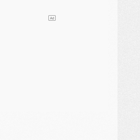
ercato
- L'agent de Mika Godts confirme un accord avec le PSG
lub
- Quels numéros de maillot pour Akliouche et Digne au PSG ?
atch
- Un hommage prévu lors de Brest/PSG
ercato
- Le PSG et le Barça ont rendez-vous pour Ferran Torres
ercato
- Guéla Doué dans les listes du PSG
ercato
- Le transfert de Mika Godts au PSG en bonne voie
VENDREDI 31 JUILLET
atch
- Un diffuseur annoncé pour les deux premiers matchs amicaux du PSG
ercato
- Le transfert d'Akliouche au PSG bouclé, le montant se précise
lub
- Un retour majeur dans le groupe du PSG
lub
- [MAJ] Ndjantou et deux jeunes du PSG annoncés dans un tournoi U21
ercato
- L'étonnante piste Suzuki confirmée et onéreuse
JEUDI 30 JUILLET
élections
- Ancelotti fait le ménage au Brésil mais veut garder Marquinhos
ercato
- Le statu quo du milieu du PSG se précise
lub
- Le PSG plutôt que la FIFA pour Al-Khelaïfi, poussé par l'UEFA ?
ercato
- Le PSG presserait Ferran Torres de se décider, deux pistes de secours
lub
- Déguisements, shopping, double scouting, Luis Campos dévoile ses méthodes