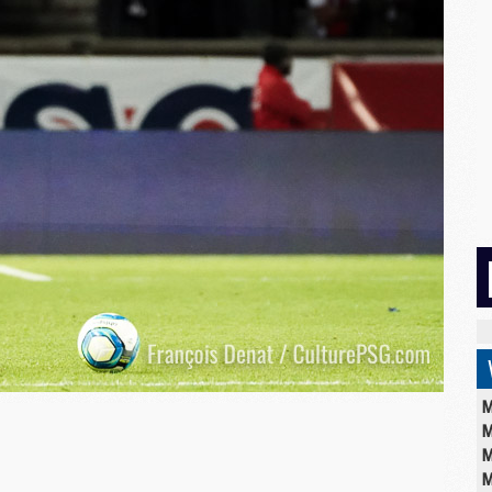
M
M
M
M