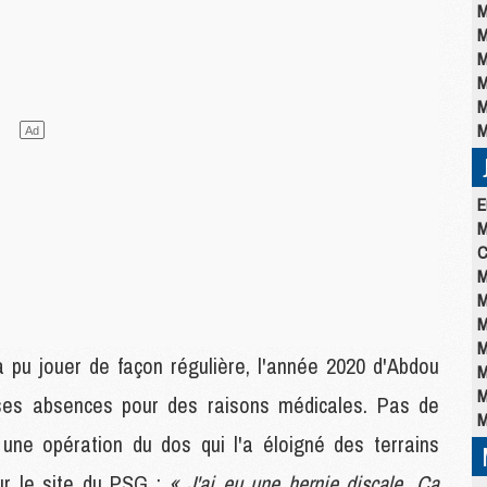
M
M
M
M
M
M
E
M
C
M
M
M
M
a pu jouer de façon régulière, l'année 2020 d'Abdou
M
M
ses absences pour des raisons médicales. Pas de
M
 une opération du dos qui l'a éloigné des terrains
sur le site du PSG :
« J'ai eu une hernie discale. Ça