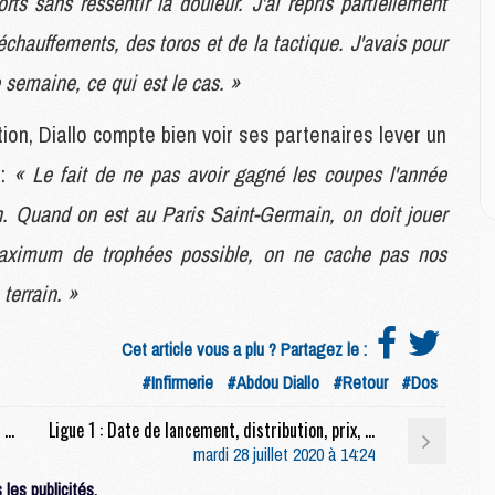
ts sans ressentir la douleur. J'ai repris partiellement
M
M
chauffements, des toros et de la tactique. J'avais pour
 semaine, ce qui est le cas. »
M
M
tion, Diallo compte bien voir ses partenaires lever un
C
 :
« Le fait de ne pas avoir gagné les coupes l'année
M
C
. Quand on est au Paris Saint-Germain, on doit jouer
M
M
 maximum de trophées possible, on ne cache pas nos
E
terrain. »
M
Cet article vous a plu ? Partagez le :
M
#Infirmerie
#Abdou Diallo
#Retour
#Dos
M
C
Mercato : Comme beaucoup de jeunes du PSG, Pembélé intéresse en Allemagne (Sky)
Ligue 1 : Date de lancement, distribution, prix, OTT, Mediapro en dit plus sur sa chaîne Téléfoot
M
mardi 28 juillet 2020 à 14:24
les publicités.