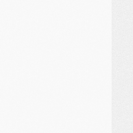
ercato
- Kroupi retiré du mercato
ercato
- Enfin une avancée dans le transfert d'Akliouche
MERCREDI 29 JUILLET
ercato
- Ferran Torres priorité du PSG, mais ouvert à tout
ercato
- Première offre de Liverpool en approche pour Barcola
ercato
- Le montant du transfert de Kolo Muani se précise, la formule aussi
ercato
- Kolo Muani attendu en Italie, son transfert débloqué
ercato
- Monaco a encore repoussé une offre du PSG pour Akliouche
ercato
- Liverpool presque d'accord avec Barcola, le PSG pas du tout
ercato
- Moment décisif pour le transfert de Kolo Muani
MARDI 28 JUILLET
ercato
- Des intermédiaires ont tenté de relancer Diomande au PSG
lub
- Au moins neuf jeunes conviés à l'entraînement des pros
ercato
- Une partie du communiqué du PSG sur Diomande expliquée
ercato
- Barcola futur plus gros transfert de l'été ?
ormation
- Retour sur la saison des U17 du PSG en 7 chiffres clés
lub
- Le PSG connaît ses premiers matches de septembre
ercato
- Un troisième prêt bouclé par le PSG