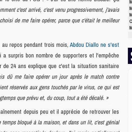
M
M
mment c'est arrivé, c'est venu progressivement, j'avais
M
choisi de me faire opérer, parce que c'était le meilleur
C
M
M
M
é au repos pendant trois mois,
Abdou Diallo ne s'est
M
M
ui a surpris bon nombre de supporters et l'empêche
M
r de 24 ans explique que c'est la situation sanitaire
M
ais dû me faire opérer un jour après le match contre
ent réservés aux gens touchés par le virus, ce qui est
E
P
gtemps que prévu et, du coup, tout a été décalé. »
C
D
raînement depuis peu et il apprécie de retrouver les
M
M
de temps bloqué à la maison, et dans un lit, c'est génial
M