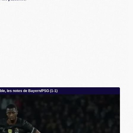
M
C
M
M
M
M
M
M
C
C
M
S
M
C
M
C