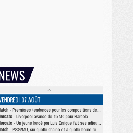
NEWS
VENDREDI 07 AOÛT
atch
- Premières tendances pour les compositions de PSG/MU
ercato
- Liverpool avance de 15 M€ pour Barcola
ercato
- Un jeune lancé par Luis Enrique fait ses adieux au PSG
atch
- PSG/MU, sur quelle chaine et à quelle heure regarder le match ?