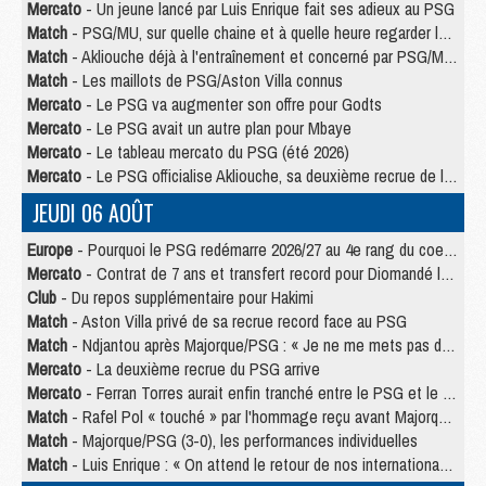
Mercato
- Un jeune lancé par Luis Enrique fait ses adieux au PSG
Match
- PSG/MU, sur quelle chaine et à quelle heure regarder le match ?
Match
- Akliouche déjà à l'entraînement et concerné par PSG/MU ?
Match
- Les maillots de PSG/Aston Villa connus
Mercato
- Le PSG va augmenter son offre pour Godts
Mercato
- Le PSG avait un autre plan pour Mbaye
Mercato
- Le tableau mercato du PSG (été 2026)
Mercato
- Le PSG officialise Akliouche, sa deuxième recrue de l’été
JEUDI 06 AOÛT
Europe
- Pourquoi le PSG redémarre 2026/27 au 4e rang du coefficient UEFA
Mercato
- Contrat de 7 ans et transfert record pour Diomandé loin du PSG
Club
- Du repos supplémentaire pour Hakimi
Match
- Aston Villa privé de sa recrue record face au PSG
Match
- Ndjantou après Majorque/PSG : « Je ne me mets pas de plafond »
Mercato
- La deuxième recrue du PSG arrive
Mercato
- Ferran Torres aurait enfin tranché entre le PSG et le Barça
Match
- Rafel Pol « touché » par l'hommage reçu avant Majorque/PSG
Match
- Majorque/PSG (3-0), les performances individuelles
Match
- Luis Enrique : « On attend le retour de nos internationaux »