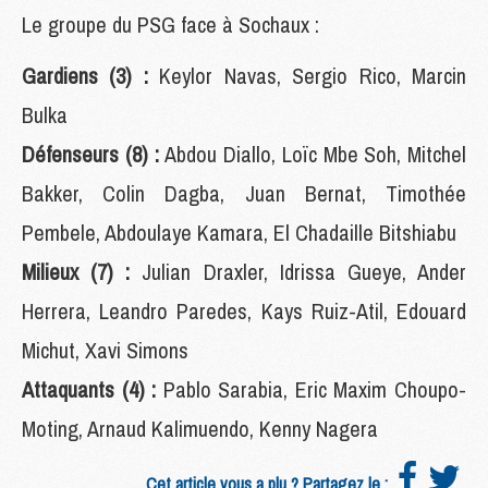
Le groupe du PSG face à Sochaux :
Gardiens (3) :
Keylor Navas, Sergio Rico, Marcin
Bulka
Défenseurs (8) :
Abdou Diallo, Loïc Mbe Soh, Mitchel
Bakker, Colin Dagba, Juan Bernat, Timothée
Pembele, Abdoulaye Kamara, El Chadaille Bitshiabu
Milieux (7) :
Julian Draxler, Idrissa Gueye, Ander
Herrera, Leandro Paredes, Kays Ruiz-Atil, Edouard
Michut, Xavi Simons
Attaquants (4) :
Pablo Sarabia, Eric Maxim Choupo-
Moting, Arnaud Kalimuendo, Kenny Nagera
Cet article vous a plu ? Partagez le :