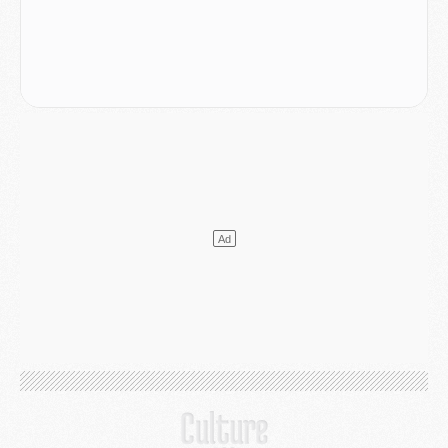
Mercato
- L'Ajax refuse la première offre du PSG pour Godts
Mercato
- Le PSG veut accélérer, Ferran Torres temporise
Mercato
- Liverpool encore très loin du compte pour Barcola
LUNDI 03 AOÛT
Match
- Podcast CulturePSG : Mercato (Godts, Suzuki, Akliouche, Barcola, etc)
Mercato
- L'Ajax attend bien plus de 45M pour Mika Godts
Club
- Quatre retours importants dans le groupe du PSG, et un plus discret
Mercato
- Ayari file en Ligue 2
Club
- Le PSG s'associe avec un géant de la tech
Mercato
- Vu d'Italie, le transfert de Suzuki au PSG est bien engagé
Mercato
- Ferran Torres ne serait pas à vendre, mais...
Europe
- Gros coup dur pour Aston Villa avant de croiser le PSG
DIMANCHE 02 AOÛT
Mercato
- Le transfert de Kolo Muani à la Juventus est officiel
Mercato
- [MAJ] Le PSG a fait une grosse offre à Parme pour Suzuki
Mercato
- Le PSG a envoyé une première offre pour Mika Godts
Club
- Après Pacho, d'autres retours en vue
Mercato
- Changement de dernière minute pour Kolo Muani