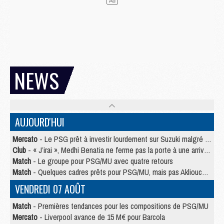
NEWS
AUJOURD'HUI
Mercato
- Le PSG prêt à investir lourdement sur Suzuki malgré Safonov et Chevalier
Club
- « J’irai », Medhi Benatia ne ferme pas la porte à une arrivée au PSG
Match
- Le groupe pour PSG/MU avec quatre retours
Match
- Quelques cadres prêts pour PSG/MU, mais pas Akliouche ?
VENDREDI 07 AOÛT
Match
- Premières tendances pour les compositions de PSG/MU
Mercato
- Liverpool avance de 15 M€ pour Barcola