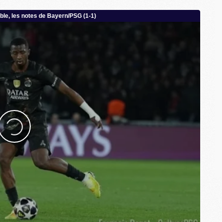
M
M
M
C
C
M
S
M
C
M
C
M
M
M