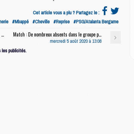
M
C
Cet article vous a plu ? Partagez le :
M
C
merie
#Mbappé
#Cheville
#Reprise
#PSG/Atalanta Bergame
M
M
Club : Marquinhos se projette sur les chances du PSG en Champions League et juge l'évolution de Neymar
Match : De nombreux absents dans le groupe pour PSG/Sochaux
E
mercredi 5 août 2020 à 13:08
les publicités.
M
M
M
C
M
M
C
M
M
M