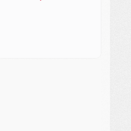
ercato
- L'Ajax attend bien plus de 45M pour Mika Godts
lub
- Quatre retours importants dans le groupe du PSG, et un plus discret
ercato
- Ayari file en Ligue 2
lub
- Le PSG s'associe avec un géant de la tech
ercato
- Vu d'Italie, le transfert de Suzuki au PSG est bien engagé
ercato
- Ferran Torres ne serait pas à vendre, mais...
urope
- Gros coup dur pour Aston Villa avant de croiser le PSG
DIMANCHE 02 AOÛT
ercato
- Le transfert de Kolo Muani à la Juventus est officiel
ercato
- [MAJ] Le PSG a fait une grosse offre à Parme pour Suzuki
ercato
- Le PSG a envoyé une première offre pour Mika Godts
lub
- Après Pacho, d'autres retours en vue
ercato
- Changement de dernière minute pour Kolo Muani
SAMEDI 01 AOÛT
ercato
- L'agent de Mika Godts confirme un accord avec le PSG
lub
- Quels numéros de maillot pour Akliouche et Digne au PSG ?
atch
- Un hommage prévu lors de Brest/PSG
ercato
- Le PSG et le Barça ont rendez-vous pour Ferran Torres
ercato
- Guéla Doué dans les listes du PSG