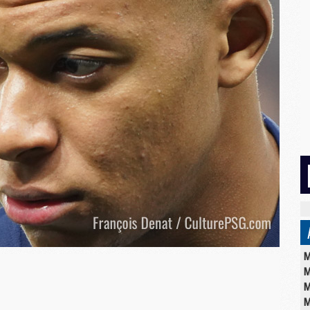
M
M
M
M