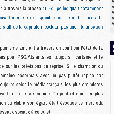
M
M
en à travers la presse :
L'Équipe indiquait notamment
M
pouvait même être disponible pour le match face à la
M
M
 staff de la capitale n'excluait pas une titularisation
M
E
ptimisme ambiant à travers un point sur l'état de la
P
is pour PSG/Atalanta est toujours incertaine et le
C
D
 sur les prévisions de reprise. Si le champion du
M
emaine désormais avec un pas plutôt rapide par
M
M
 Toujours selon le média français, les plus optimistes
M
M
ant la fin de la semaine. Ou peut-être un peu plus
ion du club à son égard était évoquée ce mercredi,
M
 réseaux sociaux à ce sujet.