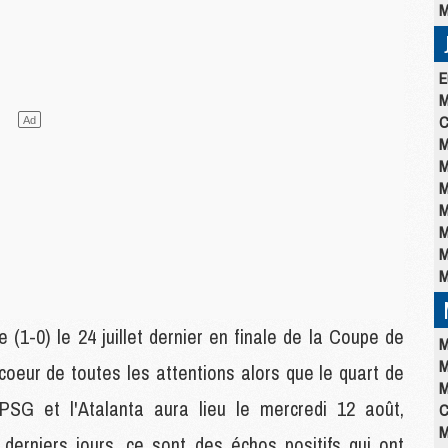
M
E
M
C
M
M
M
M
M
M
M
 (1-0) le 24 juillet dernier en finale de la Coupe de
M
M
coeur de toutes les attentions alors que le quart de
M
SG et l'Atalanta aura lieu le mercredi 12 août,
C
M
derniers jours, ce sont des échos positifs qui ont