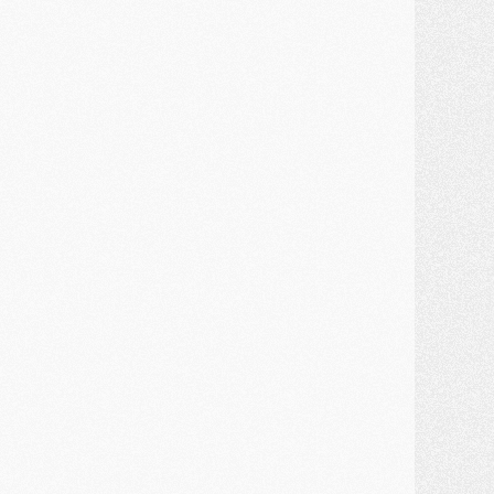
ercato
- Première offre de Liverpool en approche pour Barcola
ercato
- Le montant du transfert de Kolo Muani se précise, la formule aussi
ercato
- Kolo Muani attendu en Italie, son transfert débloqué
ercato
- Monaco a encore repoussé une offre du PSG pour Akliouche
ercato
- Liverpool presque d'accord avec Barcola, le PSG pas du tout
ercato
- Moment décisif pour le transfert de Kolo Muani
MARDI 28 JUILLET
ercato
- Des intermédiaires ont tenté de relancer Diomande au PSG
lub
- Au moins neuf jeunes conviés à l'entraînement des pros
ercato
- Une partie du communiqué du PSG sur Diomande expliquée
ercato
- Barcola futur plus gros transfert de l'été ?
ormation
- Retour sur la saison des U17 du PSG en 7 chiffres clés
lub
- Le PSG connaît ses premiers matches de septembre
ercato
- Un troisième prêt bouclé par le PSG
LUNDI 27 JUILLET
odcast
- Podcast CulturePSG à 22h : Mercato (Barcola, Diomande, etc)
ercato
- La prolongation de Dembélé au PSG dans la dernière ligne droite
lub
- Le PSG a fait sa reprise avec... 9 joueurs