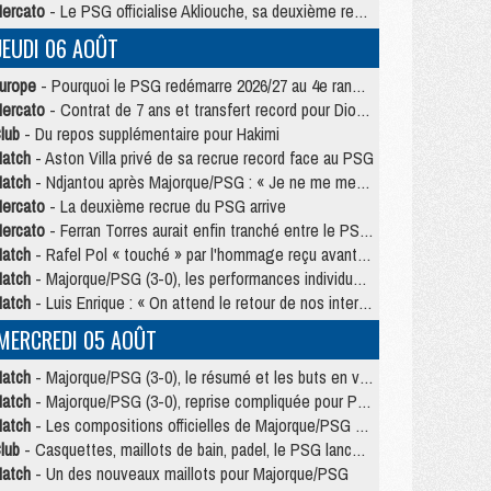
ercato
- Le PSG officialise Akliouche, sa deuxième recrue de l’été
JEUDI 06 AOÛT
urope
- Pourquoi le PSG redémarre 2026/27 au 4e rang du coefficient UEFA
ercato
- Contrat de 7 ans et transfert record pour Diomandé loin du PSG
lub
- Du repos supplémentaire pour Hakimi
atch
- Aston Villa privé de sa recrue record face au PSG
atch
- Ndjantou après Majorque/PSG : « Je ne me mets pas de plafond »
ercato
- La deuxième recrue du PSG arrive
ercato
- Ferran Torres aurait enfin tranché entre le PSG et le Barça
atch
- Rafel Pol « touché » par l'hommage reçu avant Majorque/PSG
atch
- Majorque/PSG (3-0), les performances individuelles
atch
- Luis Enrique : « On attend le retour de nos internationaux »
MERCREDI 05 AOÛT
atch
- Majorque/PSG (3-0), le résumé et les buts en video
atch
- Majorque/PSG (3-0), reprise compliquée pour Paris
atch
- Les compositions officielles de Majorque/PSG avec Kvara et de nombreux jeunes
lub
- Casquettes, maillots de bain, padel, le PSG lance sa collection été
atch
- Un des nouveaux maillots pour Majorque/PSG