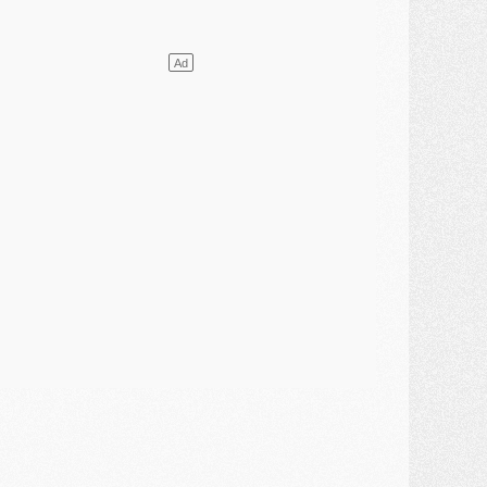
ercato
- Le transfert de Mika Godts au PSG en bonne voie
VENDREDI 31 JUILLET
atch
- Un diffuseur annoncé pour les deux premiers matchs amicaux du PSG
ercato
- Le transfert d'Akliouche au PSG bouclé, le montant se précise
lub
- Un retour majeur dans le groupe du PSG
lub
- [MAJ] Ndjantou et deux jeunes du PSG annoncés dans un tournoi U21
ercato
- L'étonnante piste Suzuki confirmée et onéreuse
JEUDI 30 JUILLET
élections
- Ancelotti fait le ménage au Brésil mais veut garder Marquinhos
ercato
- Le statu quo du milieu du PSG se précise
lub
- Le PSG plutôt que la FIFA pour Al-Khelaïfi, poussé par l'UEFA ?
ercato
- Le PSG presserait Ferran Torres de se décider, deux pistes de secours
lub
- Déguisements, shopping, double scouting, Luis Campos dévoile ses méthodes
ercato
- Kroupi retiré du mercato
ercato
- Enfin une avancée dans le transfert d'Akliouche
MERCREDI 29 JUILLET
ercato
- Ferran Torres priorité du PSG, mais ouvert à tout