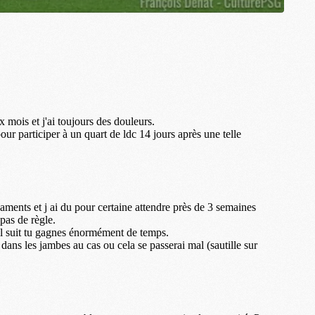
M
M
M
M
M
M
M
C
M
M
F
C
M
P
M
C