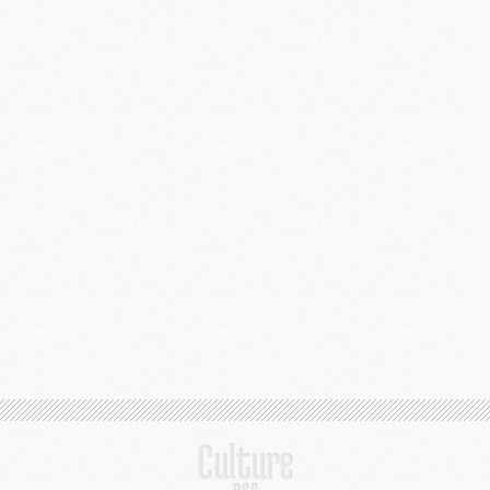
C
M
S
M
C
M
C
M
M
M
M
M
M
M
M
M