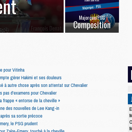
ent
Majorque/PSG
Composition
e pour Vitinha
pte gérer Hakimi et ses douleurs
é à autre chose après son attentat sur Chevalier
is pas d'examens pour Chevalier
frappe « entorse de la cheville »
ne des nouvelles de Lee Kang-in
E
M
après sa sortie précoce
C
Emery, le PSG prudent
M
ur Zaïre-Emery, touché à la cheville