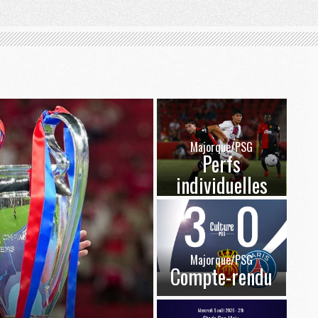
Majorque/PSG
Perfs
individuelles
Majorque/PSG
Compte-rendu