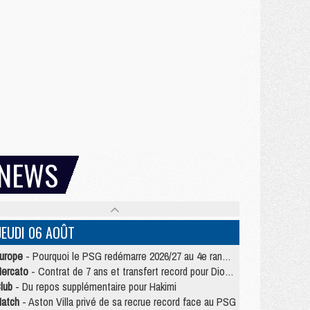
NEWS
JEUDI 06 AOÛT
urope
- Pourquoi le PSG redémarre 2026/27 au 4e rang du coefficient UEFA
ercato
- Contrat de 7 ans et transfert record pour Diomandé loin du PSG
lub
- Du repos supplémentaire pour Hakimi
atch
- Aston Villa privé de sa recrue record face au PSG