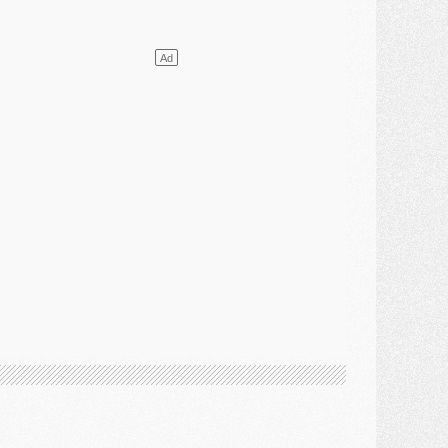
lub
- [MAJ] Ndjantou et deux jeunes du PSG annoncés dans un tournoi U21
ercato
- L'étonnante piste Suzuki confirmée et onéreuse
JEUDI 30 JUILLET
élections
- Ancelotti fait le ménage au Brésil mais veut garder Marquinhos
ercato
- Le statu quo du milieu du PSG se précise
lub
- Le PSG plutôt que la FIFA pour Al-Khelaïfi, poussé par l'UEFA ?
ercato
- Le PSG presserait Ferran Torres de se décider, deux pistes de secours
lub
- Déguisements, shopping, double scouting, Luis Campos dévoile ses méthodes
ercato
- Kroupi retiré du mercato
ercato
- Enfin une avancée dans le transfert d'Akliouche
MERCREDI 29 JUILLET
ercato
- Ferran Torres priorité du PSG, mais ouvert à tout
ercato
- Première offre de Liverpool en approche pour Barcola
ercato
- Le montant du transfert de Kolo Muani se précise, la formule aussi
ercato
- Kolo Muani attendu en Italie, son transfert débloqué
ercato
- Monaco a encore repoussé une offre du PSG pour Akliouche
ercato
- Liverpool presque d'accord avec Barcola, le PSG pas du tout
ercato
- Moment décisif pour le transfert de Kolo Muani