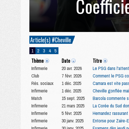
Coeffici
Article(s) #Cheville
1
2
3
4
5
Thème
Date
Titre
Infirmerie
20 avr. 2026
Le PSG dans l'attent
Club
7 févr. 2026
Comment le PSG com
Rés. sociaux
1 déc. 2025
Camara est vite pass
Infirmerie
1 déc. 2025
Cheville gonflée ma
Match
15 sept. 2025
Barcola commente sa 
Infirmerie
21 mars 2025
La Corée du Sud don
Infirmerie
5 févr. 2025
Hernandez rassurant 
Infirmerie
30 janv. 2025
Entorse pour Zaïre-
Infirmerie
30 janv. 2025
Examens dès jeudi po