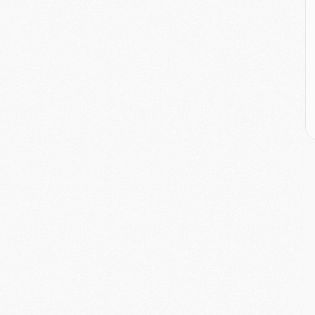
E
M
M
M
C
M
M
C
M
M
M
M
M
M
C