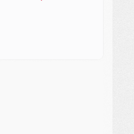
urope
- Gros coup dur pour Aston Villa avant de croiser le PSG
DIMANCHE 02 AOÛT
ercato
- Le transfert de Kolo Muani à la Juventus est officiel
ercato
- [MAJ] Le PSG a fait une grosse offre à Parme pour Suzuki
ercato
- Le PSG a envoyé une première offre pour Mika Godts
lub
- Après Pacho, d'autres retours en vue
ercato
- Changement de dernière minute pour Kolo Muani
SAMEDI 01 AOÛT
ercato
- L'agent de Mika Godts confirme un accord avec le PSG
lub
- Quels numéros de maillot pour Akliouche et Digne au PSG ?
atch
- Un hommage prévu lors de Brest/PSG
ercato
- Le PSG et le Barça ont rendez-vous pour Ferran Torres
ercato
- Guéla Doué dans les listes du PSG
ercato
- Le transfert de Mika Godts au PSG en bonne voie
VENDREDI 31 JUILLET
atch
- Un diffuseur annoncé pour les deux premiers matchs amicaux du PSG
ercato
- Le transfert d'Akliouche au PSG bouclé, le montant se précise
lub
- Un retour majeur dans le groupe du PSG