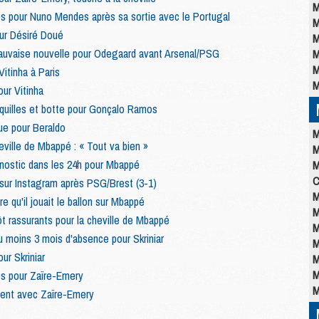
M
es pour Nuno Mendes après sa sortie avec le Portugal
M
our Désiré Doué
M
uvaise nouvelle pour Odegaard avant Arsenal/PSG
M
M
itinha à Paris
M
our Vitinha
équilles et botte pour Gonçalo Ramos
ue pour Beraldo
M
ville de Mbappé : « Tout va bien »
M
gnostic dans les 24h pour Mbappé
M
C
sur Instagram après PSG/Brest (3-1)
M
e qu'il jouait le ballon sur Mbappé
M
t rassurants pour la cheville de Mbappé
M
 moins 3 mois d'absence pour Skriniar
M
r Skriniar
M
M
es pour Zaïre-Emery
M
ent avec Zaïre-Emery