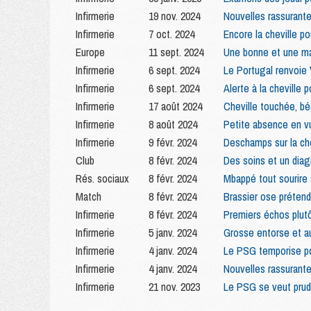
Infirmerie
19 nov. 2024
Nouvelles rassurant
Infirmerie
7 oct. 2024
Encore la cheville p
Europe
11 sept. 2024
Une bonne et une ma
Infirmerie
6 sept. 2024
Le Portugal renvoie V
Infirmerie
6 sept. 2024
Alerte à la cheville p
Infirmerie
17 août 2024
Cheville touchée, b
Infirmerie
8 août 2024
Petite absence en v
Infirmerie
9 févr. 2024
Deschamps sur la che
Club
8 févr. 2024
Des soins et un dia
Rés. sociaux
8 févr. 2024
Mbappé tout sourire 
Match
8 févr. 2024
Brassier ose prétendr
Infirmerie
8 févr. 2024
Premiers échos plutô
Infirmerie
5 janv. 2024
Grosse entorse et au
Infirmerie
4 janv. 2024
Le PSG temporise pou
Infirmerie
4 janv. 2024
Nouvelles rassurant
Infirmerie
21 nov. 2023
Le PSG se veut prud