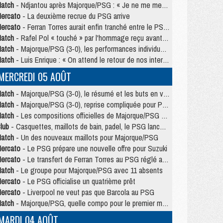
atch
- Ndjantou après Majorque/PSG : « Je ne me mets pas de plafond »
ercato
- La deuxième recrue du PSG arrive
ercato
- Ferran Torres aurait enfin tranché entre le PSG et le Barça
atch
- Rafel Pol « touché » par l'hommage reçu avant Majorque/PSG
atch
- Majorque/PSG (3-0), les performances individuelles
atch
- Luis Enrique : « On attend le retour de nos internationaux »
MERCREDI 05 AOÛT
atch
- Majorque/PSG (3-0), le résumé et les buts en video
atch
- Majorque/PSG (3-0), reprise compliquée pour Paris
atch
- Les compositions officielles de Majorque/PSG avec Kvara et de nombreux jeunes
lub
- Casquettes, maillots de bain, padel, le PSG lance sa collection été
atch
- Un des nouveaux maillots pour Majorque/PSG
ercato
- Le PSG prépare une nouvelle offre pour Suzuki
ercato
- Le transfert de Ferran Torres au PSG réglé avant le 12 août ?
atch
- Le groupe pour Majorque/PSG avec 11 absents
ercato
- Le PSG officialise un quatrième prêt
ercato
- Liverpool ne veut pas que Barcola au PSG
atch
- Majorque/PSG, quelle compo pour le premier match de la saison 2026/27 ?
MARDI 04 AOÛT