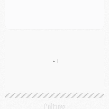
Mercato
- Le PSG officialise un quatrième prêt
Mercato
- Liverpool ne veut pas que Barcola au PSG
Match
- Majorque/PSG, quelle compo pour le premier match de la saison 2026/27 ?
MARDI 04 AOÛT
Europe
- Les chapeaux provisoires de la Ligue des champions 2026/27
Podcast
- Podcast CulturePSG : Akliouche présenté par un fan de Monaco
Club
- Le PSG dévoile sa première collection d'entraînement pour 2026/2027
Discipline
- Un arbitre inattendu, mais porte-bonheur pour Lens/PSG
Match
- Majorque/PSG, sur quelle chaine et à quelle heure regarder le match ?
Mercato
- Le plan du PSG pour Suzuki et Chevalier se précise
Mercato
- L'Ajax refuse la première offre du PSG pour Godts
Mercato
- Le PSG veut accélérer, Ferran Torres temporise
Mercato
- Liverpool encore très loin du compte pour Barcola
LUNDI 03 AOÛT
Match
- Podcast CulturePSG : Mercato (Godts, Suzuki, Akliouche, Barcola, etc)
Mercato
- L'Ajax attend bien plus de 45M pour Mika Godts
Club
- Quatre retours importants dans le groupe du PSG, et un plus discret
Mercato
- Ayari file en Ligue 2