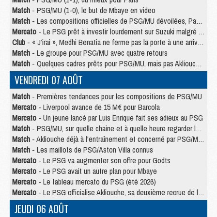
Match
- PSG/MU (1-0), le but de Mbaye en video
Match
- Les compositions officielles de PSG/MU dévoilées, Pacho titulaire
Mercato
- Le PSG prêt à investir lourdement sur Suzuki malgré Safonov et Chevalier
Club
- « J’irai », Medhi Benatia ne ferme pas la porte à une arrivée au PSG
Match
- Le groupe pour PSG/MU avec quatre retours
Match
- Quelques cadres prêts pour PSG/MU, mais pas Akliouche ?
VENDREDI 07 AOÛT
Match
- Premières tendances pour les compositions de PSG/MU
Mercato
- Liverpool avance de 15 M€ pour Barcola
Mercato
- Un jeune lancé par Luis Enrique fait ses adieux au PSG
Match
- PSG/MU, sur quelle chaine et à quelle heure regarder le match ?
Match
- Akliouche déjà à l'entraînement et concerné par PSG/MU ?
Match
- Les maillots de PSG/Aston Villa connus
Mercato
- Le PSG va augmenter son offre pour Godts
Mercato
- Le PSG avait un autre plan pour Mbaye
Mercato
- Le tableau mercato du PSG (été 2026)
Mercato
- Le PSG officialise Akliouche, sa deuxième recrue de l’été
JEUDI 06 AOÛT