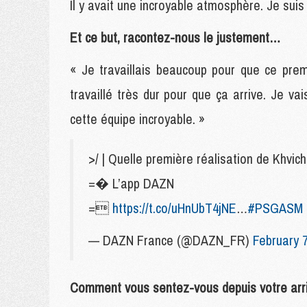
Il y avait une incroyable atmosphère. Je sui
Et ce but, racontez-nous le justement…
« Je travaillais beaucoup pour que ce premi
travaillé très dur pour que ça arrive. Je va
cette équipe incroyable. »
>/ | Quelle première réalisation de Khv
=� L’app DAZN
=
https://t.co/uHnUbT4jNE
…
#PSGASM
— DAZN France (@DAZN_FR)
February 7
Comment vous sentez-vous depuis votre arr