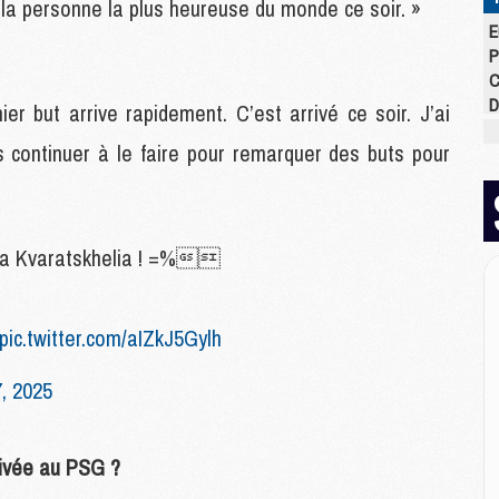
s la personne la plus heureuse du monde ce soir. »
E
P
C
D
er but arrive rapidement. C’est arrivé ce soir. J’ai
M
is continuer à le faire pour remarquer des buts pour
M
M
M
M
M
icha Kvaratskhelia ! =%
M
pic.twitter.com/aIZkJ5Gylh
M
C
, 2025
M
C
M
ivée au PSG ?
M