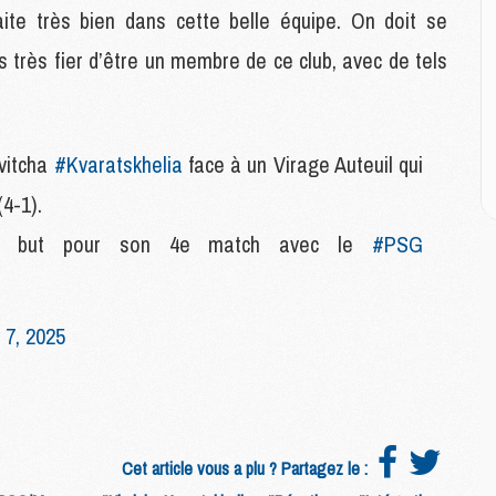
E
ite très bien dans cette belle équipe. On doit se
s très fier d’être un membre de ce club, avec de tels
M
M
M
C
vitcha
#Kvaratskhelia
face à un Virage Auteuil qui
M
4-1).
ier but pour son 4e match avec le
#PSG
M
C
M
M
 7, 2025
M
M
M
Cet article vous a plu ? Partagez le :
M
C