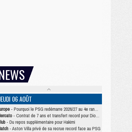
NEWS
JEUDI 06 AOÛT
urope
- Pourquoi le PSG redémarre 2026/27 au 4e rang du coefficient UEFA
ercato
- Contrat de 7 ans et transfert record pour Diomandé loin du PSG
lub
- Du repos supplémentaire pour Hakimi
atch
- Aston Villa privé de sa recrue record face au PSG