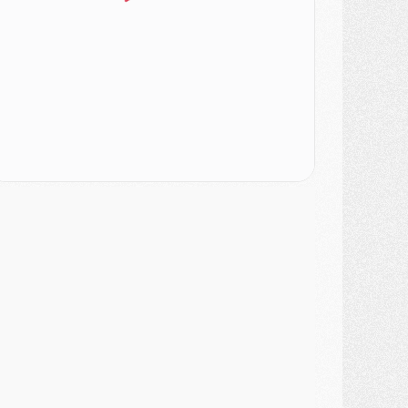
urope
- Gros coup dur pour Aston Villa avant de croiser le PSG
DIMANCHE 02 AOÛT
ercato
- Le transfert de Kolo Muani à la Juventus est officiel
ercato
- [MAJ] Le PSG a fait une grosse offre à Parme pour Suzuki
ercato
- Le PSG a envoyé une première offre pour Mika Godts
lub
- Après Pacho, d'autres retours en vue
ercato
- Changement de dernière minute pour Kolo Muani
SAMEDI 01 AOÛT
ercato
- L'agent de Mika Godts confirme un accord avec le PSG
lub
- Quels numéros de maillot pour Akliouche et Digne au PSG ?
atch
- Un hommage prévu lors de Brest/PSG
ercato
- Le PSG et le Barça ont rendez-vous pour Ferran Torres
ercato
- Guéla Doué dans les listes du PSG
ercato
- Le transfert de Mika Godts au PSG en bonne voie
VENDREDI 31 JUILLET
atch
- Un diffuseur annoncé pour les deux premiers matchs amicaux du PSG
ercato
- Le transfert d'Akliouche au PSG bouclé, le montant se précise
lub
- Un retour majeur dans le groupe du PSG