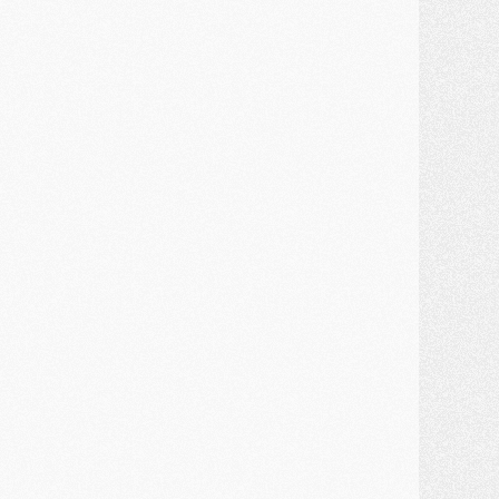
MARDI 28 JUILLET
ercato
- Des intermédiaires ont tenté de relancer Diomande au PSG
lub
- Au moins neuf jeunes conviés à l'entraînement des pros
ercato
- Une partie du communiqué du PSG sur Diomande expliquée
ercato
- Barcola futur plus gros transfert de l'été ?
ormation
- Retour sur la saison des U17 du PSG en 7 chiffres clés
lub
- Le PSG connaît ses premiers matches de septembre
ercato
- Un troisième prêt bouclé par le PSG
LUNDI 27 JUILLET
odcast
- Podcast CulturePSG à 22h : Mercato (Barcola, Diomande, etc)
ercato
- La prolongation de Dembélé au PSG dans la dernière ligne droite
lub
- Le PSG a fait sa reprise avec... 9 joueurs
és. sociaux
- Les Portugais du PSG réunis pendant leurs vacances
ercato
- Le PSG avance sur la piste Suzuki
ercato
- Après Digne, un autre défenseur en approche au PSG ?
lub
- Une petite quinzaine de joueurs attendus pour la reprise de l'entraînement du PSG
DIMANCHE 26 JUILLET