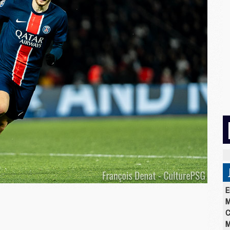
E
M
C
M