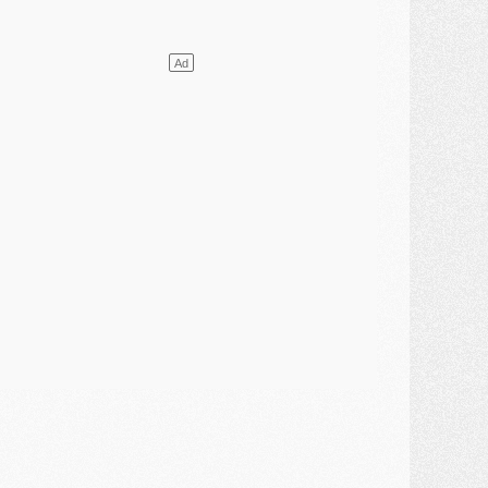
lub
- [MAJ] Ndjantou et deux jeunes du PSG annoncés dans un tournoi U21
ercato
- L'étonnante piste Suzuki confirmée et onéreuse
JEUDI 30 JUILLET
élections
- Ancelotti fait le ménage au Brésil mais veut garder Marquinhos
ercato
- Le statu quo du milieu du PSG se précise
lub
- Le PSG plutôt que la FIFA pour Al-Khelaïfi, poussé par l'UEFA ?
ercato
- Le PSG presserait Ferran Torres de se décider, deux pistes de secours
lub
- Déguisements, shopping, double scouting, Luis Campos dévoile ses méthodes
ercato
- Kroupi retiré du mercato
ercato
- Enfin une avancée dans le transfert d'Akliouche
MERCREDI 29 JUILLET
ercato
- Ferran Torres priorité du PSG, mais ouvert à tout
ercato
- Première offre de Liverpool en approche pour Barcola
ercato
- Le montant du transfert de Kolo Muani se précise, la formule aussi
ercato
- Kolo Muani attendu en Italie, son transfert débloqué
ercato
- Monaco a encore repoussé une offre du PSG pour Akliouche
ercato
- Liverpool presque d'accord avec Barcola, le PSG pas du tout
ercato
- Moment décisif pour le transfert de Kolo Muani