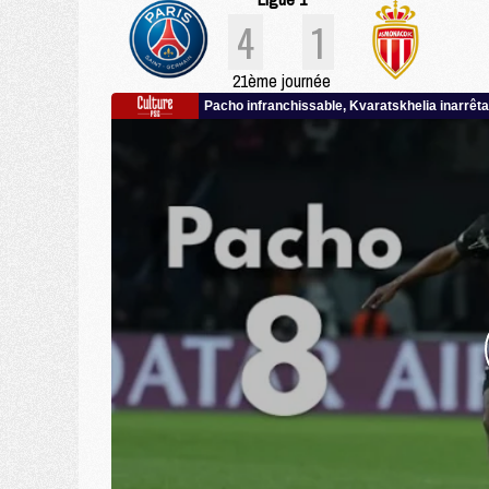
4
1
21ème journée