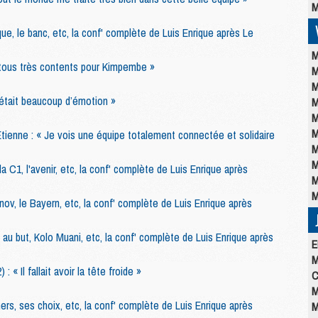
M
e, le banc, etc, la conf' complète de Luis Enrique après Le
M
tous très contents pour Kimpembe »
M
M
’était beaucoup d’émotion »
M
M
M
tienne : « Je vois une équipe totalement connectée et solidaire
M
M
a C1, l'avenir, etc, la conf' complète de Luis Enrique après
M
M
nov, le Bayern, etc, la conf' complète de Luis Enrique après
e au but, Kolo Muani, etc, la conf' complète de Luis Enrique après
E
M
 « Il fallait avoir la tête froide »
C
M
rners, ses choix, etc, la conf' complète de Luis Enrique après
M