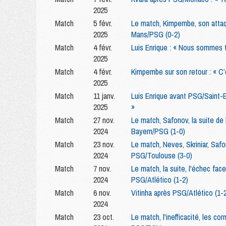
2025
Match
5 févr.
Le match, Kimpembe, son attaqu
2025
Mans/PSG (0-2)
Match
4 févr.
Luis Enrique : « Nous sommes 
2025
Match
4 févr.
Kimpembe sur son retour : « C
2025
Match
11 janv.
Luis Enrique avant PSG/Saint-E
2025
»
Match
27 nov.
Le match, Safonov, la suite de l
2024
Bayern/PSG (1-0)
Match
23 nov.
Le match, Neves, Skriniar, Safo
2024
PSG/Toulouse (3-0)
Match
7 nov.
Le match, la suite, l'échec fac
2024
PSG/Atlético (1-2)
Match
6 nov.
Vitinha après PSG/Atlético (1-2) :
2024
Match
23 oct.
Le match, l'inefficacité, les co