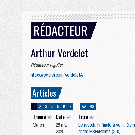
RÉDACTEUR
Arthur Verdelet
Rédacteur régulier
https://twitter.com/VerdeletA
Articles
1
2
3
4
5
6
7
...
62
63
Thème
Date
Titre
Match
25 mai
Le match, la finale à venir, De
2025
après PSG/Reims (3-0)