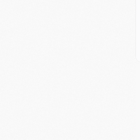
E
P
C
D
M
M
M
M
M
M
M
C
M
C
M
M
E