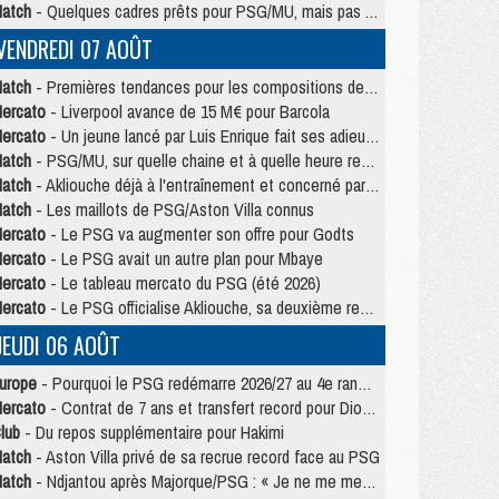
atch
- Quelques cadres prêts pour PSG/MU, mais pas Akliouche ?
VENDREDI 07 AOÛT
atch
- Premières tendances pour les compositions de PSG/MU
ercato
- Liverpool avance de 15 M€ pour Barcola
ercato
- Un jeune lancé par Luis Enrique fait ses adieux au PSG
atch
- PSG/MU, sur quelle chaine et à quelle heure regarder le match ?
atch
- Akliouche déjà à l'entraînement et concerné par PSG/MU ?
atch
- Les maillots de PSG/Aston Villa connus
ercato
- Le PSG va augmenter son offre pour Godts
ercato
- Le PSG avait un autre plan pour Mbaye
ercato
- Le tableau mercato du PSG (été 2026)
ercato
- Le PSG officialise Akliouche, sa deuxième recrue de l’été
JEUDI 06 AOÛT
urope
- Pourquoi le PSG redémarre 2026/27 au 4e rang du coefficient UEFA
ercato
- Contrat de 7 ans et transfert record pour Diomandé loin du PSG
lub
- Du repos supplémentaire pour Hakimi
atch
- Aston Villa privé de sa recrue record face au PSG
atch
- Ndjantou après Majorque/PSG : « Je ne me mets pas de plafond »