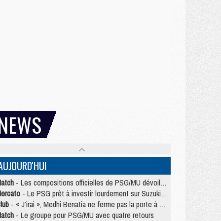
NEWS
AUJOURD'HUI
atch
- Les compositions officielles de PSG/MU dévoilées, Pacho titulaire
ercato
- Le PSG prêt à investir lourdement sur Suzuki malgré Safonov et Chevalier
lub
- « J’irai », Medhi Benatia ne ferme pas la porte à une arrivée au PSG
atch
- Le groupe pour PSG/MU avec quatre retours