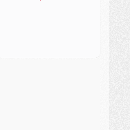
urope
- Les chapeaux provisoires de la Ligue des champions 2026/27
odcast
- Podcast CulturePSG : Akliouche présenté par un fan de Monaco
lub
- Le PSG dévoile sa première collection d'entraînement pour 2026/2027
iscipline
- Un arbitre inattendu, mais porte-bonheur pour Lens/PSG
atch
- Majorque/PSG, sur quelle chaine et à quelle heure regarder le match ?
ercato
- Le plan du PSG pour Suzuki et Chevalier se précise
ercato
- L'Ajax refuse la première offre du PSG pour Godts
ercato
- Le PSG veut accélérer, Ferran Torres temporise
ercato
- Liverpool encore très loin du compte pour Barcola
LUNDI 03 AOÛT
atch
- Podcast CulturePSG : Mercato (Godts, Suzuki, Akliouche, Barcola, etc)
ercato
- L'Ajax attend bien plus de 45M pour Mika Godts
lub
- Quatre retours importants dans le groupe du PSG, et un plus discret
ercato
- Ayari file en Ligue 2
lub
- Le PSG s'associe avec un géant de la tech
ercato
- Vu d'Italie, le transfert de Suzuki au PSG est bien engagé
ercato
- Ferran Torres ne serait pas à vendre, mais...
urope
- Gros coup dur pour Aston Villa avant de croiser le PSG
DIMANCHE 02 AOÛT