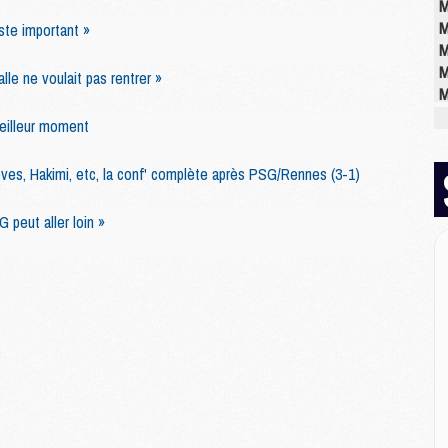
M
M
ste important »
M
M
le ne voulait pas rentrer »
M
meilleur moment
M
ves, Hakimi, etc, la conf' complète après PSG/Rennes (3-1)
M
M
 peut aller loin »
C
M
M
M
M
M
M
M