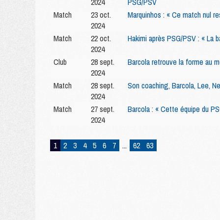
2024
PSG/PSV
Match
23 oct.
Marquinhos : « Ce match nul re
2024
Match
22 oct.
Hakimi après PSG/PSV : « La bal
2024
Club
28 sept.
Barcola retrouve la forme au 
2024
Match
28 sept.
Son coaching, Barcola, Lee, Ne
2024
Match
27 sept.
Barcola : « Cette équipe du PSG
2024
1
2
3
4
5
6
7
...
62
63