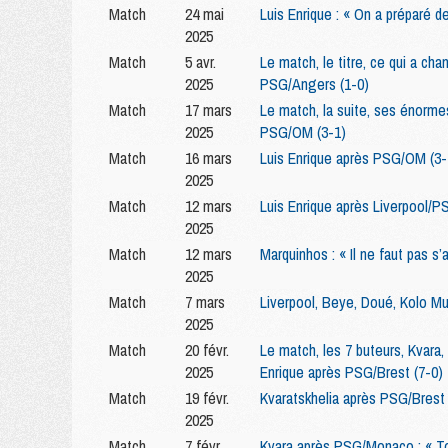
Match
24 mai
Luis Enrique : « On a préparé 
2025
Match
5 avr.
Le match, le titre, ce qui a cha
2025
PSG/Angers (1-0)
Match
17 mars
Le match, la suite, ses énormes
2025
PSG/OM (3-1)
Match
16 mars
Luis Enrique après PSG/OM (3-1)
2025
Match
12 mars
Luis Enrique après Liverpool/P
2025
Match
12 mars
Marquinhos : « Il ne faut pas s’a
2025
Match
7 mars
Liverpool, Beye, Doué, Kolo Mu
2025
Match
20 févr.
Le match, les 7 buteurs, Kvara, 
2025
Enrique après PSG/Brest (7-0)
Match
19 févr.
Kvaratskhelia après PSG/Brest
2025
Match
7 févr.
Kvara après PSG/Monaco : « Tou