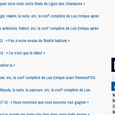
depuis onze mois cette finale de Ligue des Champions »
ngé, Hakimi, la suite, etc, la conf' complète de Luis Enrique après
 ambitions, Rabiot, etc, la conf' complète de Luis Enrique après
 : « Pas à notre niveau de fluidité habituel »
SG : « Ce n’est que le début »
rrêter là »
ani, etc, la conf' complète de Luis Enrique avant Rennes/PSG
Mayulu, la suite, le parcours, etc, la conf' complète de Luis
M
M
 (7-0) : « Nous montrons que nous pouvons tout gagner »
C
M
t le monde me traite très bien dans cette belle équipe »