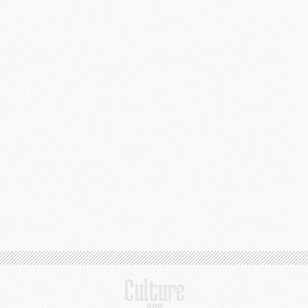
M
M
M
C
M
M
C
M
M
M
M
M
M
C
C
M