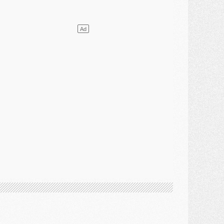
ercato
- Le transfert de Kolo Muani à la Juventus est officiel
ercato
- [MAJ] Le PSG a fait une grosse offre à Parme pour Suzuki
ercato
- Le PSG a envoyé une première offre pour Mika Godts
lub
- Après Pacho, d'autres retours en vue
ercato
- Changement de dernière minute pour Kolo Muani
SAMEDI 01 AOÛT
ercato
- L'agent de Mika Godts confirme un accord avec le PSG
lub
- Quels numéros de maillot pour Akliouche et Digne au PSG ?
atch
- Un hommage prévu lors de Brest/PSG
ercato
- Le PSG et le Barça ont rendez-vous pour Ferran Torres
ercato
- Guéla Doué dans les listes du PSG
ercato
- Le transfert de Mika Godts au PSG en bonne voie
VENDREDI 31 JUILLET
atch
- Un diffuseur annoncé pour les deux premiers matchs amicaux du PSG
ercato
- Le transfert d'Akliouche au PSG bouclé, le montant se précise
lub
- Un retour majeur dans le groupe du PSG
lub
- [MAJ] Ndjantou et deux jeunes du PSG annoncés dans un tournoi U21
ercato
- L'étonnante piste Suzuki confirmée et onéreuse