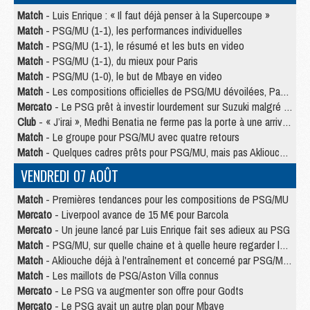
Match
- Luis Enrique : « Il faut déjà penser à la Supercoupe »
Match
- PSG/MU (1-1), les performances individuelles
Match
- PSG/MU (1-1), le résumé et les buts en video
Match
- PSG/MU (1-1), du mieux pour Paris
Match
- PSG/MU (1-0), le but de Mbaye en video
Match
- Les compositions officielles de PSG/MU dévoilées, Pacho titulaire
Mercato
- Le PSG prêt à investir lourdement sur Suzuki malgré Safonov et Chevalier
Club
- « J’irai », Medhi Benatia ne ferme pas la porte à une arrivée au PSG
Match
- Le groupe pour PSG/MU avec quatre retours
Match
- Quelques cadres prêts pour PSG/MU, mais pas Akliouche ?
VENDREDI 07 AOÛT
Match
- Premières tendances pour les compositions de PSG/MU
Mercato
- Liverpool avance de 15 M€ pour Barcola
Mercato
- Un jeune lancé par Luis Enrique fait ses adieux au PSG
Match
- PSG/MU, sur quelle chaine et à quelle heure regarder le match ?
Match
- Akliouche déjà à l'entraînement et concerné par PSG/MU ?
Match
- Les maillots de PSG/Aston Villa connus
Mercato
- Le PSG va augmenter son offre pour Godts
Mercato
- Le PSG avait un autre plan pour Mbaye