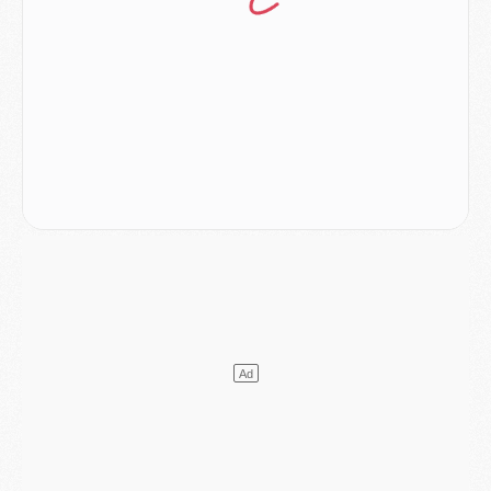
Match
- Un des nouveaux maillots pour Majorque/PSG
Mercato
- Le PSG prépare une nouvelle offre pour Suzuki
Mercato
- Le transfert de Ferran Torres au PSG réglé avant le 12 août ?
Match
- Le groupe pour Majorque/PSG avec 11 absents
Mercato
- Le PSG officialise un quatrième prêt
Mercato
- Liverpool ne veut pas que Barcola au PSG
Match
- Majorque/PSG, quelle compo pour le premier match de la saison 2026/27 ?
MARDI 04 AOÛT
Europe
- Les chapeaux provisoires de la Ligue des champions 2026/27
Podcast
- Podcast CulturePSG : Akliouche présenté par un fan de Monaco
Club
- Le PSG dévoile sa première collection d'entraînement pour 2026/2027
Discipline
- Un arbitre inattendu, mais porte-bonheur pour Lens/PSG
Match
- Majorque/PSG, sur quelle chaine et à quelle heure regarder le match ?
Mercato
- Le plan du PSG pour Suzuki et Chevalier se précise
Mercato
- L'Ajax refuse la première offre du PSG pour Godts
Mercato
- Le PSG veut accélérer, Ferran Torres temporise
Mercato
- Liverpool encore très loin du compte pour Barcola
LUNDI 03 AOÛT