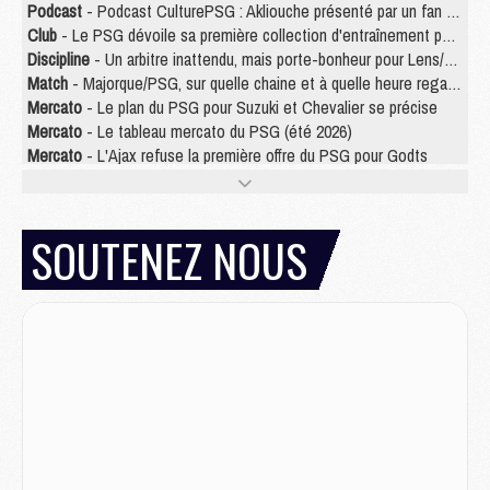
Podcast
- Podcast CulturePSG : Akliouche présenté par un fan de Monaco
Club
- Le PSG dévoile sa première collection d'entraînement pour 2026/2027
Discipline
- Un arbitre inattendu, mais porte-bonheur pour Lens/PSG
Match
- Majorque/PSG, sur quelle chaine et à quelle heure regarder le match ?
Mercato
- Le plan du PSG pour Suzuki et Chevalier se précise
Mercato
- Le tableau mercato du PSG (été 2026)
Mercato
- L'Ajax refuse la première offre du PSG pour Godts
Mercato
- Le PSG veut accélérer, Ferran Torres temporise
Mercato
- Liverpool encore très loin du compte pour Barcola
LUNDI 03 AOÛT
SOUTENEZ NOUS
Match
- Podcast CulturePSG : Mercato (Godts, Suzuki, Akliouche, Barcola, etc)
Mercato
- L'Ajax attend bien plus de 45M pour Mika Godts
Club
- Quatre retours importants dans le groupe du PSG, et un plus discret
Mercato
- Ayari file en Ligue 2
Club
- Le PSG s'associe avec un géant de la tech
Mercato
- Vu d'Italie, le transfert de Suzuki au PSG est bien engagé
Mercato
- Ferran Torres ne serait pas à vendre, mais...
Europe
- Gros coup dur pour Aston Villa avant de croiser le PSG
DIMANCHE 02 AOÛT