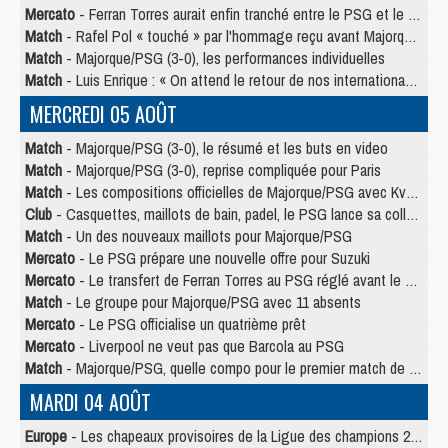
Mercato
- Ferran Torres aurait enfin tranché entre le PSG et le Barça
Match
- Rafel Pol « touché » par l'hommage reçu avant Majorque/PSG
Match
- Majorque/PSG (3-0), les performances individuelles
Match
- Luis Enrique : « On attend le retour de nos internationaux »
MERCREDI 05 AOÛT
Match
- Majorque/PSG (3-0), le résumé et les buts en video
Match
- Majorque/PSG (3-0), reprise compliquée pour Paris
Match
- Les compositions officielles de Majorque/PSG avec Kvara et de nombreux jeunes
Club
- Casquettes, maillots de bain, padel, le PSG lance sa collection été
Match
- Un des nouveaux maillots pour Majorque/PSG
Mercato
- Le PSG prépare une nouvelle offre pour Suzuki
Mercato
- Le transfert de Ferran Torres au PSG réglé avant le 12 août ?
Match
- Le groupe pour Majorque/PSG avec 11 absents
Mercato
- Le PSG officialise un quatrième prêt
Mercato
- Liverpool ne veut pas que Barcola au PSG
Match
- Majorque/PSG, quelle compo pour le premier match de la saison 2026/27 ?
MARDI 04 AOÛT
Europe
- Les chapeaux provisoires de la Ligue des champions 2026/27