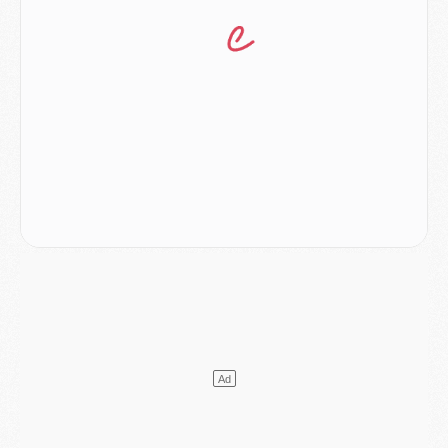
Mercato
- Le transfert de Kolo Muani à la Juventus est officiel
Mercato
- [MAJ] Le PSG a fait une grosse offre à Parme pour Suzuki
Mercato
- Le PSG a envoyé une première offre pour Mika Godts
Club
- Après Pacho, d'autres retours en vue
Mercato
- Changement de dernière minute pour Kolo Muani
SAMEDI 01 AOÛT
Mercato
- L'agent de Mika Godts confirme un accord avec le PSG
Club
- Quels numéros de maillot pour Akliouche et Digne au PSG ?
Match
- Un hommage prévu lors de Brest/PSG
Mercato
- Le PSG et le Barça ont rendez-vous pour Ferran Torres
Mercato
- Guéla Doué dans les listes du PSG
Mercato
- Le transfert de Mika Godts au PSG en bonne voie
VENDREDI 31 JUILLET
Match
- Un diffuseur annoncé pour les deux premiers matchs amicaux du PSG
Mercato
- Le transfert d'Akliouche au PSG bouclé, le montant se précise
Club
- Un retour majeur dans le groupe du PSG
Club
- [MAJ] Ndjantou et deux jeunes du PSG annoncés dans un tournoi U21