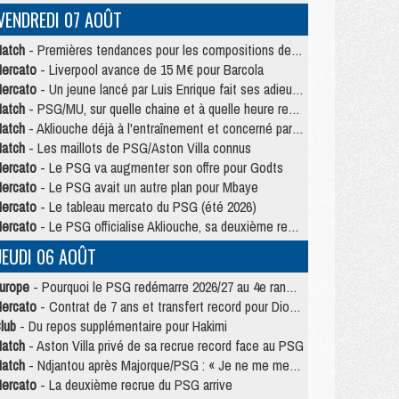
VENDREDI 07 AOÛT
atch
- Premières tendances pour les compositions de PSG/MU
ercato
- Liverpool avance de 15 M€ pour Barcola
ercato
- Un jeune lancé par Luis Enrique fait ses adieux au PSG
atch
- PSG/MU, sur quelle chaine et à quelle heure regarder le match ?
atch
- Akliouche déjà à l'entraînement et concerné par PSG/MU ?
atch
- Les maillots de PSG/Aston Villa connus
ercato
- Le PSG va augmenter son offre pour Godts
ercato
- Le PSG avait un autre plan pour Mbaye
ercato
- Le tableau mercato du PSG (été 2026)
ercato
- Le PSG officialise Akliouche, sa deuxième recrue de l’été
JEUDI 06 AOÛT
urope
- Pourquoi le PSG redémarre 2026/27 au 4e rang du coefficient UEFA
ercato
- Contrat de 7 ans et transfert record pour Diomandé loin du PSG
lub
- Du repos supplémentaire pour Hakimi
atch
- Aston Villa privé de sa recrue record face au PSG
atch
- Ndjantou après Majorque/PSG : « Je ne me mets pas de plafond »
ercato
- La deuxième recrue du PSG arrive