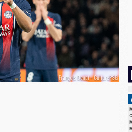
M
C
M
M