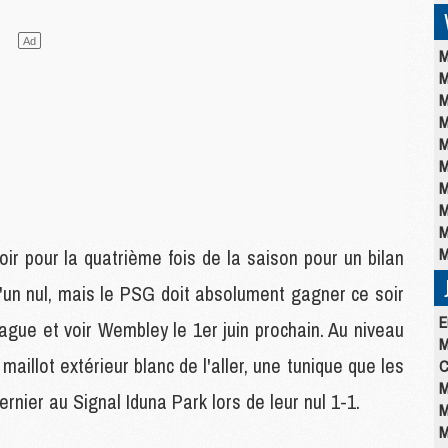
M
M
M
M
M
M
M
M
M
M
ir pour la quatrième fois de la saison pour un bilan
 d'un nul, mais le PSG doit absolument gagner ce soir
E
ague et voir Wembley le 1er juin prochain. Au niveau
M
aillot extérieur blanc de l'aller, une tunique que les
C
M
nier au Signal Iduna Park lors de leur nul 1-1.
M
M