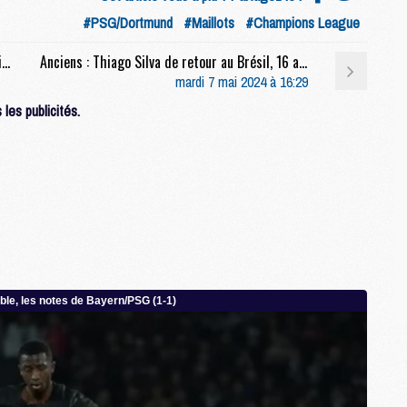
M
#PSG/Dortmund
#Maillots
#Champions League
M
C
Match : Que retenir des 9 défaites du Borussia cette saison ?
Anciens : Thiago Silva de retour au Brésil, 16 ans après
M
mardi 7 mai 2024 à 16:29
les publicités.
M
C
M
M
M
M
M
M
C
C
M