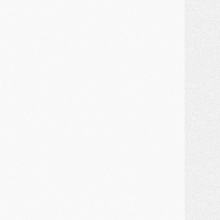
JEUDI 30 JUILLET
élections
- Ancelotti fait le ménage au Brésil mais veut garder Marquinhos
ercato
- Le statu quo du milieu du PSG se précise
lub
- Le PSG plutôt que la FIFA pour Al-Khelaïfi, poussé par l'UEFA ?
ercato
- Le PSG presserait Ferran Torres de se décider, deux pistes de secours
lub
- Déguisements, shopping, double scouting, Luis Campos dévoile ses méthodes
ercato
- Kroupi retiré du mercato
ercato
- Enfin une avancée dans le transfert d'Akliouche
MERCREDI 29 JUILLET
ercato
- Ferran Torres priorité du PSG, mais ouvert à tout
ercato
- Première offre de Liverpool en approche pour Barcola
ercato
- Le montant du transfert de Kolo Muani se précise, la formule aussi
ercato
- Kolo Muani attendu en Italie, son transfert débloqué
ercato
- Monaco a encore repoussé une offre du PSG pour Akliouche
ercato
- Liverpool presque d'accord avec Barcola, le PSG pas du tout
ercato
- Moment décisif pour le transfert de Kolo Muani
MARDI 28 JUILLET
ercato
- Des intermédiaires ont tenté de relancer Diomande au PSG