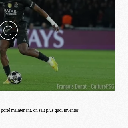
S
M
C
M
C
M
M
M
M
M
M
M
M
M
M