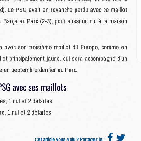
P
C
ad). Le PSG avait en revanche perdu avec ce maillot
D
u Barça au Parc (2-3), pour aussi un nul à la maison
M
M
M
M
a avec son troisième maillot dit Europe, comme en
M
llot principalement jaune, qui sera accompagné d'un
e en septembre dernier au Parc.
M
M
SG avec ses maillots
C
M
C
es, 1 nul et 2 défaites
M
re, 1 nul et 2 défaites
M
E
Cet article vous a plu ? Partagez le :
M