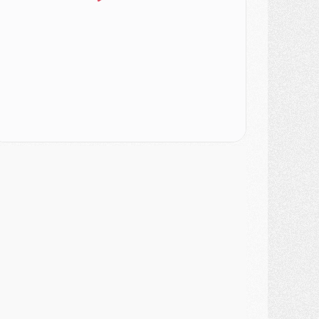
odcast
- Podcast CulturePSG : Akliouche présenté par un fan de Monaco
lub
- Le PSG dévoile sa première collection d'entraînement pour 2026/2027
iscipline
- Un arbitre inattendu, mais porte-bonheur pour Lens/PSG
atch
- Majorque/PSG, sur quelle chaine et à quelle heure regarder le match ?
ercato
- Le plan du PSG pour Suzuki et Chevalier se précise
ercato
- L'Ajax refuse la première offre du PSG pour Godts
ercato
- Le PSG veut accélérer, Ferran Torres temporise
ercato
- Liverpool encore très loin du compte pour Barcola
LUNDI 03 AOÛT
atch
- Podcast CulturePSG : Mercato (Godts, Suzuki, Akliouche, Barcola, etc)
ercato
- L'Ajax attend bien plus de 45M pour Mika Godts
lub
- Quatre retours importants dans le groupe du PSG, et un plus discret
ercato
- Ayari file en Ligue 2
lub
- Le PSG s'associe avec un géant de la tech
ercato
- Vu d'Italie, le transfert de Suzuki au PSG est bien engagé
ercato
- Ferran Torres ne serait pas à vendre, mais...
urope
- Gros coup dur pour Aston Villa avant de croiser le PSG
DIMANCHE 02 AOÛT
ercato
- Le transfert de Kolo Muani à la Juventus est officiel