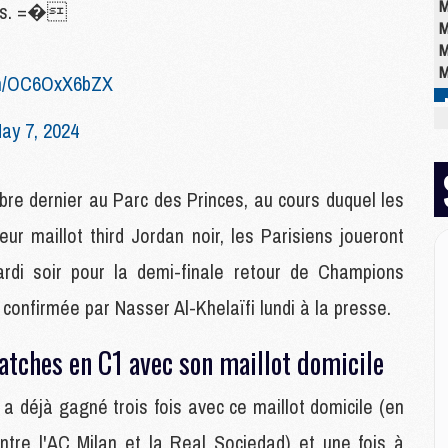
M
ions. =�
M
M
M
com/OC6OxX6bZX
ay 7, 2024
M
M
M
e dernier au Parc des Princes, au cours duquel les
C
M
r maillot third Jordan noir, les Parisiens joueront
M
ardi soir pour la demi-finale retour de Champions
M
M
confirmée par Nasser Al-Khelaïfi lundi à la presse.
M
M
atches en C1 avec son maillot domicile
M
 déjà gagné trois fois avec ce maillot domicile (en
E
ontre l'AC Milan et la Real Sociedad) et une fois à