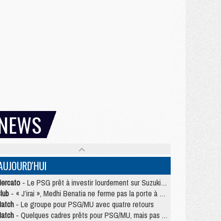
NEWS
AUJOURD'HUI
ercato
- Le PSG prêt à investir lourdement sur Suzuki malgré Safonov et Chevalier
lub
- « J’irai », Medhi Benatia ne ferme pas la porte à une arrivée au PSG
atch
- Le groupe pour PSG/MU avec quatre retours
atch
- Quelques cadres prêts pour PSG/MU, mais pas Akliouche ?