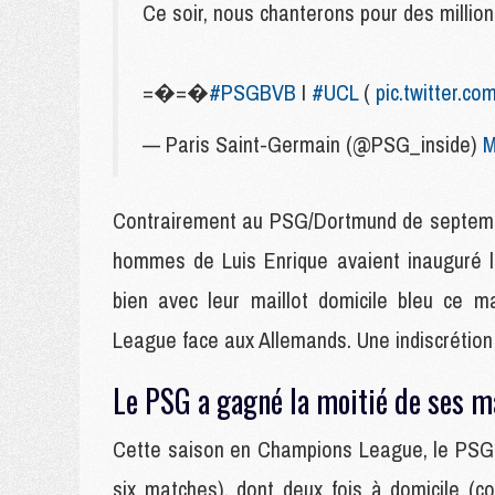
Ce soir, nous chanterons pour des mill
=�=�
#PSGBVB
I
#UCL
(
pic.twitter.
— Paris Saint-Germain (@PSG_inside)
M
Contrairement au PSG/Dortmund de septembr
hommes de Luis Enrique avaient inauguré leu
bien avec leur maillot domicile bleu ce m
League face aux Allemands. Une indiscrétion 
Le PSG a gagné la moitié de ses m
Cette saison en Champions League, le PSG a
six matches), dont deux fois à domicile (c