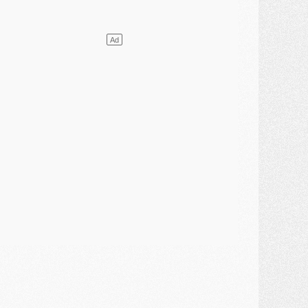
ercato
- [MAJ] Le PSG a fait une grosse offre à Parme pour Suzuki
ercato
- Le PSG a envoyé une première offre pour Mika Godts
lub
- Après Pacho, d'autres retours en vue
ercato
- Changement de dernière minute pour Kolo Muani
SAMEDI 01 AOÛT
ercato
- L'agent de Mika Godts confirme un accord avec le PSG
lub
- Quels numéros de maillot pour Akliouche et Digne au PSG ?
atch
- Un hommage prévu lors de Brest/PSG
ercato
- Le PSG et le Barça ont rendez-vous pour Ferran Torres
ercato
- Guéla Doué dans les listes du PSG
ercato
- Le transfert de Mika Godts au PSG en bonne voie
VENDREDI 31 JUILLET
atch
- Un diffuseur annoncé pour les deux premiers matchs amicaux du PSG
ercato
- Le transfert d'Akliouche au PSG bouclé, le montant se précise
lub
- Un retour majeur dans le groupe du PSG
lub
- [MAJ] Ndjantou et deux jeunes du PSG annoncés dans un tournoi U21
ercato
- L'étonnante piste Suzuki confirmée et onéreuse