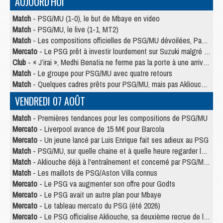
AUJOURD'HUI
Match
- PSG/MU (1-0), le but de Mbaye en video
Match
- PSG/MU, le live (1-1, MT2)
Match
- Les compositions officielles de PSG/MU dévoilées, Pacho titulaire
Mercato
- Le PSG prêt à investir lourdement sur Suzuki malgré Safonov et Chevalier
Club
- « J’irai », Medhi Benatia ne ferme pas la porte à une arrivée au PSG
Match
- Le groupe pour PSG/MU avec quatre retours
Match
- Quelques cadres prêts pour PSG/MU, mais pas Akliouche ?
VENDREDI 07 AOÛT
Match
- Premières tendances pour les compositions de PSG/MU
Mercato
- Liverpool avance de 15 M€ pour Barcola
Mercato
- Un jeune lancé par Luis Enrique fait ses adieux au PSG
Match
- PSG/MU, sur quelle chaine et à quelle heure regarder le match ?
Match
- Akliouche déjà à l'entraînement et concerné par PSG/MU ?
Match
- Les maillots de PSG/Aston Villa connus
Mercato
- Le PSG va augmenter son offre pour Godts
Mercato
- Le PSG avait un autre plan pour Mbaye
Mercato
- Le tableau mercato du PSG (été 2026)
Mercato
- Le PSG officialise Akliouche, sa deuxième recrue de l’été