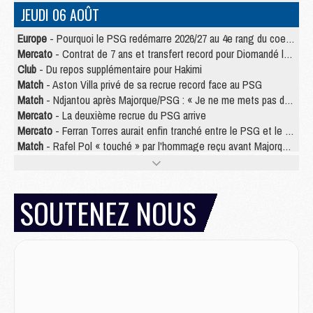
JEUDI 06 AOÛT
Europe
- Pourquoi le PSG redémarre 2026/27 au 4e rang du coefficient UEFA
Mercato
- Contrat de 7 ans et transfert record pour Diomandé loin du PSG
Club
- Du repos supplémentaire pour Hakimi
Match
- Aston Villa privé de sa recrue record face au PSG
Match
- Ndjantou après Majorque/PSG : « Je ne me mets pas de plafond »
Mercato
- La deuxième recrue du PSG arrive
Mercato
- Ferran Torres aurait enfin tranché entre le PSG et le Barça
Match
- Rafel Pol « touché » par l'hommage reçu avant Majorque/PSG
Match
- Majorque/PSG (3-0), les performances individuelles
Match
- Luis Enrique : « On attend le retour de nos internationaux »
MERCREDI 05 AOÛT
SOUTENEZ NOUS
Match
- Majorque/PSG (3-0), le résumé et les buts en video
Match
- Majorque/PSG (3-0), reprise compliquée pour Paris
Match
- Les compositions officielles de Majorque/PSG avec Kvara et de nombreux jeunes
Club
- Casquettes, maillots de bain, padel, le PSG lance sa collection été
Match
- Un des nouveaux maillots pour Majorque/PSG
Mercato
- Le PSG prépare une nouvelle offre pour Suzuki