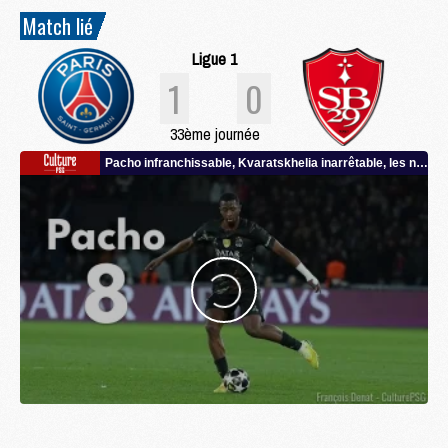
Match lié
Ligue 1
1
0
33ème journée