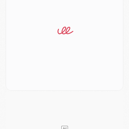
Mercato
- Le transfert de Ferran Torres au PSG réglé avant le 12 août ?
Match
- Le groupe pour Majorque/PSG avec 11 absents
Mercato
- Le PSG officialise un quatrième prêt
Mercato
- Liverpool ne veut pas que Barcola au PSG
Match
- Majorque/PSG, quelle compo pour le premier match de la saison 2026/27 ?
MARDI 04 AOÛT
Europe
- Les chapeaux provisoires de la Ligue des champions 2026/27
Podcast
- Podcast CulturePSG : Akliouche présenté par un fan de Monaco
Club
- Le PSG dévoile sa première collection d'entraînement pour 2026/2027
Discipline
- Un arbitre inattendu, mais porte-bonheur pour Lens/PSG
Match
- Majorque/PSG, sur quelle chaine et à quelle heure regarder le match ?
Mercato
- Le plan du PSG pour Suzuki et Chevalier se précise
Mercato
- L'Ajax refuse la première offre du PSG pour Godts
Mercato
- Le PSG veut accélérer, Ferran Torres temporise
Mercato
- Liverpool encore très loin du compte pour Barcola
LUNDI 03 AOÛT
Match
- Podcast CulturePSG : Mercato (Godts, Suzuki, Akliouche, Barcola, etc)
Mercato
- L'Ajax attend bien plus de 45M pour Mika Godts