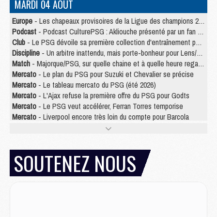
MARDI 04 AOÛT
Europe
- Les chapeaux provisoires de la Ligue des champions 2026/27
Podcast
- Podcast CulturePSG : Akliouche présenté par un fan de Monaco
Club
- Le PSG dévoile sa première collection d'entraînement pour 2026/2027
Discipline
- Un arbitre inattendu, mais porte-bonheur pour Lens/PSG
Match
- Majorque/PSG, sur quelle chaine et à quelle heure regarder le match ?
Mercato
- Le plan du PSG pour Suzuki et Chevalier se précise
Mercato
- Le tableau mercato du PSG (été 2026)
Mercato
- L'Ajax refuse la première offre du PSG pour Godts
Mercato
- Le PSG veut accélérer, Ferran Torres temporise
Mercato
- Liverpool encore très loin du compte pour Barcola
LUNDI 03 AOÛT
Match
- Podcast CulturePSG : Mercato (Godts, Suzuki, Akliouche, Barcola, etc)
SOUTENEZ NOUS
Mercato
- L'Ajax attend bien plus de 45M pour Mika Godts
Club
- Quatre retours importants dans le groupe du PSG, et un plus discret
Mercato
- Ayari file en Ligue 2
Club
- Le PSG s'associe avec un géant de la tech
Mercato
- Vu d'Italie, le transfert de Suzuki au PSG est bien engagé
Mercato
- Ferran Torres ne serait pas à vendre, mais...