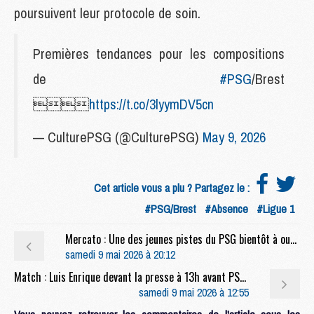
poursuivent leur protocole de soin.
Premières tendances pour les compositions
de
#PSG
/Brest

https://t.co/3lyymDV5cn
— CulturePSG (@CulturePSG)
May 9, 2026
Cet article vous a plu ? Partagez le :
#PSG/Brest
#Absence
#Ligue 1
Mercato : Une des jeunes pistes du PSG bientôt à oublier ?
samedi 9 mai 2026 à 20:12
Match : Luis Enrique devant la presse à 13h avant PSG/Brest (live video)
samedi 9 mai 2026 à 12:55