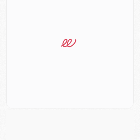
Europe
- Gros coup dur pour Aston Villa avant de croiser le PSG
DIMANCHE 02 AOÛT
Mercato
- Le transfert de Kolo Muani à la Juventus est officiel
Mercato
- [MAJ] Le PSG a fait une grosse offre à Parme pour Suzuki
Mercato
- Le PSG a envoyé une première offre pour Mika Godts
Club
- Après Pacho, d'autres retours en vue
Mercato
- Changement de dernière minute pour Kolo Muani
SAMEDI 01 AOÛT
Mercato
- L'agent de Mika Godts confirme un accord avec le PSG
Club
- Quels numéros de maillot pour Akliouche et Digne au PSG ?
Match
- Un hommage prévu lors de Brest/PSG
Mercato
- Le PSG et le Barça ont rendez-vous pour Ferran Torres
Mercato
- Guéla Doué dans les listes du PSG
Mercato
- Le transfert de Mika Godts au PSG en bonne voie
VENDREDI 31 JUILLET
Match
- Un diffuseur annoncé pour les deux premiers matchs amicaux du PSG
Mercato
- Le transfert d'Akliouche au PSG bouclé, le montant se précise