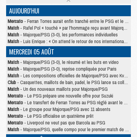
AUJOURD'HUI
Mercato
- Ferran Torres aurait enfin tranché entre le PSG et le Barça
Match
- Rafel Pol « touché » par l'hommage reçu avant Majorque/PSG
Match
- Majorque/PSG (3-0), les performances individuelles
Match
- Luis Enrique : « On attend le retour de nos internationaux »
MERCREDI 05 AOÛT
Match
- Majorque/PSG (3-0), le résumé et les buts en video
Match
- Majorque/PSG (3-0), reprise compliquée pour Paris
Match
- Les compositions officielles de Majorque/PSG avec Kvara et de nombreux jeunes
Club
- Casquettes, maillots de bain, padel, le PSG lance sa collection été
Match
- Un des nouveaux maillots pour Majorque/PSG
Mercato
- Le PSG prépare une nouvelle offre pour Suzuki
Mercato
- Le transfert de Ferran Torres au PSG réglé avant le 12 août ?
Match
- Le groupe pour Majorque/PSG avec 11 absents
Mercato
- Le PSG officialise un quatrième prêt
Mercato
- Liverpool ne veut pas que Barcola au PSG
Match
- Majorque/PSG, quelle compo pour le premier match de la saison 2026/27 ?