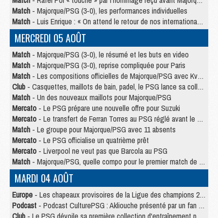
Match
- Rafel Pol « touché » par l'hommage reçu avant Majorque/PSG
Match
- Majorque/PSG (3-0), les performances individuelles
Match
- Luis Enrique : « On attend le retour de nos internationaux »
MERCREDI 05 AOÛT
Match
- Majorque/PSG (3-0), le résumé et les buts en video
Match
- Majorque/PSG (3-0), reprise compliquée pour Paris
Match
- Les compositions officielles de Majorque/PSG avec Kvara et de nombreux jeunes
Club
- Casquettes, maillots de bain, padel, le PSG lance sa collection été
Match
- Un des nouveaux maillots pour Majorque/PSG
Mercato
- Le PSG prépare une nouvelle offre pour Suzuki
Mercato
- Le transfert de Ferran Torres au PSG réglé avant le 12 août ?
Match
- Le groupe pour Majorque/PSG avec 11 absents
Mercato
- Le PSG officialise un quatrième prêt
Mercato
- Liverpool ne veut pas que Barcola au PSG
Match
- Majorque/PSG, quelle compo pour le premier match de la saison 2026/27 ?
MARDI 04 AOÛT
Europe
- Les chapeaux provisoires de la Ligue des champions 2026/27
Podcast
- Podcast CulturePSG : Akliouche présenté par un fan de Monaco
Club
- Le PSG dévoile sa première collection d'entraînement pour 2026/2027