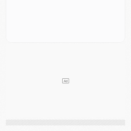
Mercato
- [MAJ] Le PSG a fait une grosse offre à Parme pour Suzuki
Mercato
- Le PSG a envoyé une première offre pour Mika Godts
Club
- Après Pacho, d'autres retours en vue
Mercato
- Changement de dernière minute pour Kolo Muani
SAMEDI 01 AOÛT
Mercato
- L'agent de Mika Godts confirme un accord avec le PSG
Club
- Quels numéros de maillot pour Akliouche et Digne au PSG ?
Match
- Un hommage prévu lors de Brest/PSG
Mercato
- Le PSG et le Barça ont rendez-vous pour Ferran Torres
Mercato
- Guéla Doué dans les listes du PSG
Mercato
- Le transfert de Mika Godts au PSG en bonne voie
VENDREDI 31 JUILLET
Match
- Un diffuseur annoncé pour les deux premiers matchs amicaux du PSG
Mercato
- Le transfert d'Akliouche au PSG bouclé, le montant se précise
Club
- Un retour majeur dans le groupe du PSG
Club
- [MAJ] Ndjantou et deux jeunes du PSG annoncés dans un tournoi U21
Mercato
- L'étonnante piste Suzuki confirmée et onéreuse