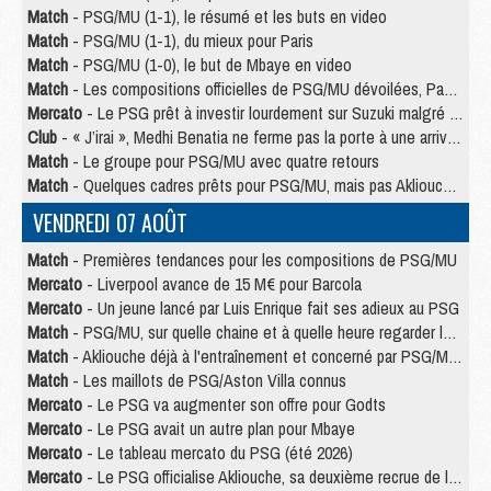
Match
- PSG/MU (1-1), le résumé et les buts en video
Match
- PSG/MU (1-1), du mieux pour Paris
Match
- PSG/MU (1-0), le but de Mbaye en video
Match
- Les compositions officielles de PSG/MU dévoilées, Pacho titulaire
Mercato
- Le PSG prêt à investir lourdement sur Suzuki malgré Safonov et Chevalier
Club
- « J’irai », Medhi Benatia ne ferme pas la porte à une arrivée au PSG
Match
- Le groupe pour PSG/MU avec quatre retours
Match
- Quelques cadres prêts pour PSG/MU, mais pas Akliouche ?
VENDREDI 07 AOÛT
Match
- Premières tendances pour les compositions de PSG/MU
Mercato
- Liverpool avance de 15 M€ pour Barcola
Mercato
- Un jeune lancé par Luis Enrique fait ses adieux au PSG
Match
- PSG/MU, sur quelle chaine et à quelle heure regarder le match ?
Match
- Akliouche déjà à l'entraînement et concerné par PSG/MU ?
Match
- Les maillots de PSG/Aston Villa connus
Mercato
- Le PSG va augmenter son offre pour Godts
Mercato
- Le PSG avait un autre plan pour Mbaye
Mercato
- Le tableau mercato du PSG (été 2026)
Mercato
- Le PSG officialise Akliouche, sa deuxième recrue de l’été