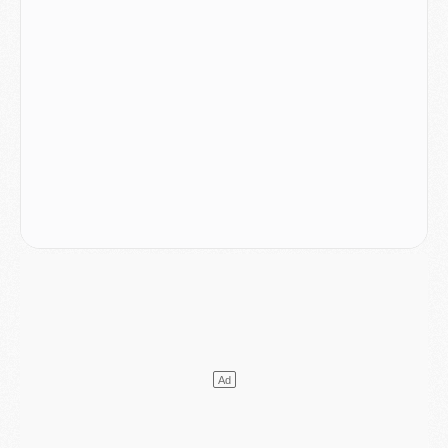
Mercato
- Le transfert de Ferran Torres au PSG réglé avant le 12 août ?
Match
- Le groupe pour Majorque/PSG avec 11 absents
Mercato
- Le PSG officialise un quatrième prêt
Mercato
- Liverpool ne veut pas que Barcola au PSG
Match
- Majorque/PSG, quelle compo pour le premier match de la saison 2026/27 ?
MARDI 04 AOÛT
Europe
- Les chapeaux provisoires de la Ligue des champions 2026/27
Podcast
- Podcast CulturePSG : Akliouche présenté par un fan de Monaco
Club
- Le PSG dévoile sa première collection d'entraînement pour 2026/2027
Discipline
- Un arbitre inattendu, mais porte-bonheur pour Lens/PSG
Match
- Majorque/PSG, sur quelle chaine et à quelle heure regarder le match ?
Mercato
- Le plan du PSG pour Suzuki et Chevalier se précise
Mercato
- L'Ajax refuse la première offre du PSG pour Godts
Mercato
- Le PSG veut accélérer, Ferran Torres temporise
Mercato
- Liverpool encore très loin du compte pour Barcola
LUNDI 03 AOÛT
Match
- Podcast CulturePSG : Mercato (Godts, Suzuki, Akliouche, Barcola, etc)
Mercato
- L'Ajax attend bien plus de 45M pour Mika Godts