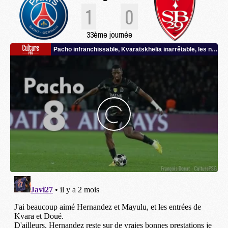
1
0
33ème journée