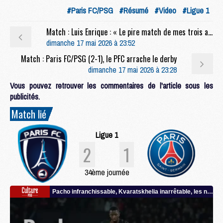
#Paris FC/PSG
#Résumé
#Video
#Ligue 1
Match : Luis Enrique : « Le pire match de mes trois années ici »
dimanche 17 mai 2026 à 23:52
Match : Paris FC/PSG (2-1), le PFC arrache le derby
dimanche 17 mai 2026 à 23:28
Vous pouvez retrouver les commentaires de l'article sous les
publicités.
Match lié
Ligue 1
2
1
34ème journée