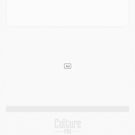
Mercato
- L'agent de Mika Godts confirme un accord avec le PSG
Club
- Quels numéros de maillot pour Akliouche et Digne au PSG ?
Match
- Un hommage prévu lors de Brest/PSG
Mercato
- Le PSG et le Barça ont rendez-vous pour Ferran Torres
Mercato
- Guéla Doué dans les listes du PSG
Mercato
- Le transfert de Mika Godts au PSG en bonne voie
VENDREDI 31 JUILLET
Match
- Un diffuseur annoncé pour les deux premiers matchs amicaux du PSG
Mercato
- Le transfert d'Akliouche au PSG bouclé, le montant se précise
Club
- Un retour majeur dans le groupe du PSG
Club
- [MAJ] Ndjantou et deux jeunes du PSG annoncés dans un tournoi U21
Mercato
- L'étonnante piste Suzuki confirmée et onéreuse
JEUDI 30 JUILLET
Sélections
- Ancelotti fait le ménage au Brésil mais veut garder Marquinhos
Mercato
- Le statu quo du milieu du PSG se précise
Club
- Le PSG plutôt que la FIFA pour Al-Khelaïfi, poussé par l'UEFA ?
Mercato
- Le PSG presserait Ferran Torres de se décider, deux pistes de secours
Club
- Déguisements, shopping, double scouting, Luis Campos dévoile ses méthodes