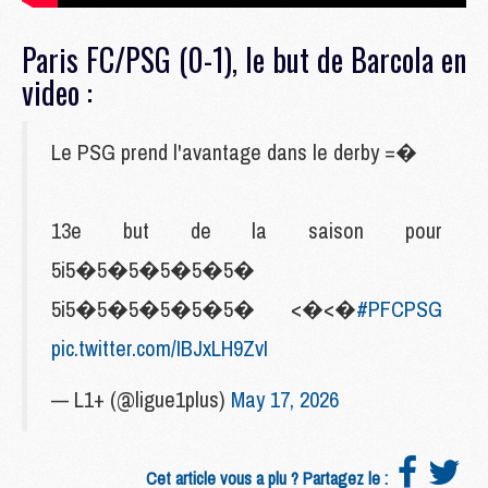
Paris FC/PSG (0-1), le but de Barcola en
video :
Le PSG prend l'avantage dans le derby =�
13e but de la saison pour
5i5�5�5�5�5�5�
5i5�5�5�5�5�5� <�<�
#PFCPSG
pic.twitter.com/IBJxLH9ZvI
— L1+ (@ligue1plus)
May 17, 2026
Cet article vous a plu ? Partagez le :