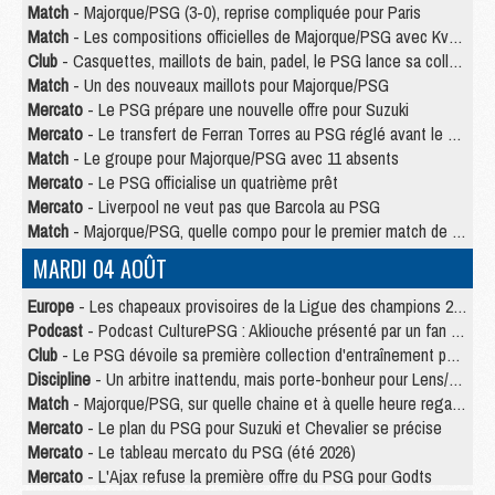
Match
- Majorque/PSG (3-0), reprise compliquée pour Paris
Match
- Les compositions officielles de Majorque/PSG avec Kvara et de nombreux jeunes
Club
- Casquettes, maillots de bain, padel, le PSG lance sa collection été
Match
- Un des nouveaux maillots pour Majorque/PSG
Mercato
- Le PSG prépare une nouvelle offre pour Suzuki
Mercato
- Le transfert de Ferran Torres au PSG réglé avant le 12 août ?
Match
- Le groupe pour Majorque/PSG avec 11 absents
Mercato
- Le PSG officialise un quatrième prêt
Mercato
- Liverpool ne veut pas que Barcola au PSG
Match
- Majorque/PSG, quelle compo pour le premier match de la saison 2026/27 ?
MARDI 04 AOÛT
Europe
- Les chapeaux provisoires de la Ligue des champions 2026/27
Podcast
- Podcast CulturePSG : Akliouche présenté par un fan de Monaco
Club
- Le PSG dévoile sa première collection d'entraînement pour 2026/2027
Discipline
- Un arbitre inattendu, mais porte-bonheur pour Lens/PSG
Match
- Majorque/PSG, sur quelle chaine et à quelle heure regarder le match ?
Mercato
- Le plan du PSG pour Suzuki et Chevalier se précise
Mercato
- Le tableau mercato du PSG (été 2026)
Mercato
- L'Ajax refuse la première offre du PSG pour Godts