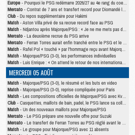
Europe
- Pourquoi le PSG redémarre 2026/27 au 4e rang du coefficient UEFA
Mercato
- Contrat de 7 ans et transfert record pour Diomandé loin du PSG
Club
- Du repos supplémentaire pour Hakimi
Match
- Aston Villa privé de sa recrue record face au PSG
Match
- Ndjantou après Majorque/PSG : « Je ne me mets pas de plafond »
Mercato
- La deuxième recrue du PSG arrive
Mercato
- Ferran Torres aurait enfin tranché entre le PSG et le Barça
Match
- Rafel Pol « touché » par l'hommage reçu avant Majorque/PSG
Match
- Majorque/PSG (3-0), les performances individuelles
Match
- Luis Enrique : « On attend le retour de nos internationaux »
MERCREDI 05 AOÛT
Match
- Majorque/PSG (3-0), le résumé et les buts en video
Match
- Majorque/PSG (3-0), reprise compliquée pour Paris
Match
- Les compositions officielles de Majorque/PSG avec Kvara et de nombreux jeunes
Club
- Casquettes, maillots de bain, padel, le PSG lance sa collection été
Match
- Un des nouveaux maillots pour Majorque/PSG
Mercato
- Le PSG prépare une nouvelle offre pour Suzuki
Mercato
- Le transfert de Ferran Torres au PSG réglé avant le 12 août ?
Match
- Le groupe pour Majorque/PSG avec 11 absents