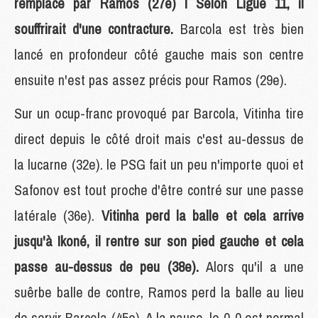
remplacé par Ramos (27e) ! Selon Ligue 11, il
souffrirait d'une contracture.
Barcola est très bien
lancé en profondeur côté gauche mais son centre
ensuite n'est pas assez précis pour Ramos (29e).
Sur un ocup-franc provoqué par Barcola, Vitinha tire
direct depuis le côté droit mais c'est au-dessus de
la lucarne (32e). le PSG fait un peu n'importe quoi et
Safonov est tout proche d'être contré sur une passe
latérale (36e).
Vitinha perd la balle et cela arrive
jusqu'à Ikoné, il rentre sur son pied gauche et cela
passe au-dessus de peu (38e).
Alors qu'il a une
suêrbe balle de contre, Ramos perd la balle au lieu
de servir Barcola (45e). A la pause, le 0-0 est normal