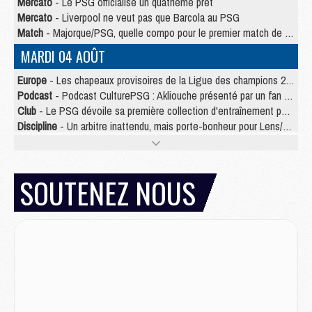
Mercato
- Le PSG officialise un quatrième prêt
Mercato
- Liverpool ne veut pas que Barcola au PSG
Match
- Majorque/PSG, quelle compo pour le premier match de la saison 2026/27 ?
MARDI 04 AOÛT
Europe
- Les chapeaux provisoires de la Ligue des champions 2026/27
Podcast
- Podcast CulturePSG : Akliouche présenté par un fan de Monaco
Club
- Le PSG dévoile sa première collection d'entraînement pour 2026/2027
Discipline
- Un arbitre inattendu, mais porte-bonheur pour Lens/PSG
Match
- Majorque/PSG, sur quelle chaine et à quelle heure regarder le match ?
Mercato
- Le plan du PSG pour Suzuki et Chevalier se précise
Mercato
- Le tableau mercato du PSG (été 2026)
SOUTENEZ NOUS
Mercato
- L'Ajax refuse la première offre du PSG pour Godts
Mercato
- Le PSG veut accélérer, Ferran Torres temporise
Mercato
- Liverpool encore très loin du compte pour Barcola
LUNDI 03 AOÛT
Match
- Podcast CulturePSG : Mercato (Godts, Suzuki, Akliouche, Barcola, etc)
Mercato
- L'Ajax attend bien plus de 45M pour Mika Godts
Club
- Quatre retours importants dans le groupe du PSG, et un plus discret
Mercato
- Ayari file en Ligue 2