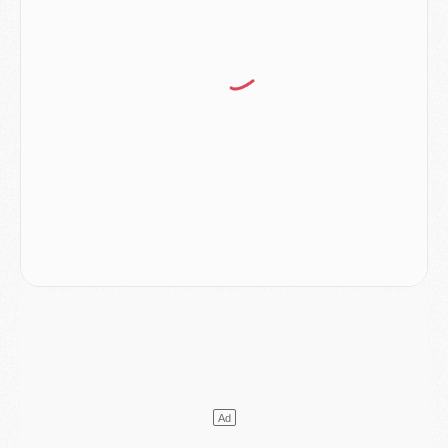
Club
- Le PSG s'associe avec un géant de la tech
Mercato
- Vu d'Italie, le transfert de Suzuki au PSG est bien engagé
Mercato
- Ferran Torres ne serait pas à vendre, mais...
Europe
- Gros coup dur pour Aston Villa avant de croiser le PSG
DIMANCHE 02 AOÛT
Mercato
- Le transfert de Kolo Muani à la Juventus est officiel
Mercato
- [MAJ] Le PSG a fait une grosse offre à Parme pour Suzuki
Mercato
- Le PSG a envoyé une première offre pour Mika Godts
Club
- Après Pacho, d'autres retours en vue
Mercato
- Changement de dernière minute pour Kolo Muani
SAMEDI 01 AOÛT
Mercato
- L'agent de Mika Godts confirme un accord avec le PSG
Club
- Quels numéros de maillot pour Akliouche et Digne au PSG ?
Match
- Un hommage prévu lors de Brest/PSG
Mercato
- Le PSG et le Barça ont rendez-vous pour Ferran Torres
Mercato
- Guéla Doué dans les listes du PSG
Mercato
- Le transfert de Mika Godts au PSG en bonne voie