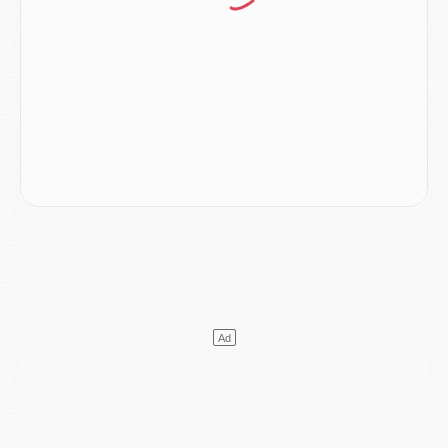
Mercato
- Le PSG veut accélérer, Ferran Torres temporise
Mercato
- Liverpool encore très loin du compte pour Barcola
LUNDI 03 AOÛT
Match
- Podcast CulturePSG : Mercato (Godts, Suzuki, Akliouche, Barcola, etc)
Mercato
- L'Ajax attend bien plus de 45M pour Mika Godts
Club
- Quatre retours importants dans le groupe du PSG, et un plus discret
Mercato
- Ayari file en Ligue 2
Club
- Le PSG s'associe avec un géant de la tech
Mercato
- Vu d'Italie, le transfert de Suzuki au PSG est bien engagé
Mercato
- Ferran Torres ne serait pas à vendre, mais...
Europe
- Gros coup dur pour Aston Villa avant de croiser le PSG
DIMANCHE 02 AOÛT
Mercato
- Le transfert de Kolo Muani à la Juventus est officiel
Mercato
- [MAJ] Le PSG a fait une grosse offre à Parme pour Suzuki
Mercato
- Le PSG a envoyé une première offre pour Mika Godts
Club
- Après Pacho, d'autres retours en vue
Mercato
- Changement de dernière minute pour Kolo Muani
SAMEDI 01 AOÛT