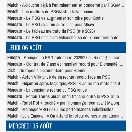
Match
- Akliouche déjà à l'entraînement et concerné par PSG/MU ?
Match
- Les maillots de PSG/Aston Villa connus
Mercato
- Le PSG va augmenter son offre pour Godts
Mercato
- Le PSG avait un autre plan pour Mbaye
Mercato
- Le tableau mercato du PSG (été 2026)
Mercato
- Le PSG officialise Akliouche, sa deuxième recrue de l’été
JEUDI 06 AOÛT
Europe
- Pourquoi le PSG redémarre 2026/27 au 4e rang du coefficient UEFA
Mercato
- Contrat de 7 ans et transfert record pour Diomandé loin du PSG
Club
- Du repos supplémentaire pour Hakimi
Match
- Aston Villa privé de sa recrue record face au PSG
Match
- Ndjantou après Majorque/PSG : « Je ne me mets pas de plafond »
Mercato
- La deuxième recrue du PSG arrive
Mercato
- Ferran Torres aurait enfin tranché entre le PSG et le Barça
Match
- Rafel Pol « touché » par l'hommage reçu avant Majorque/PSG
Match
- Majorque/PSG (3-0), les performances individuelles
Match
- Luis Enrique : « On attend le retour de nos internationaux »
MERCREDI 05 AOÛT