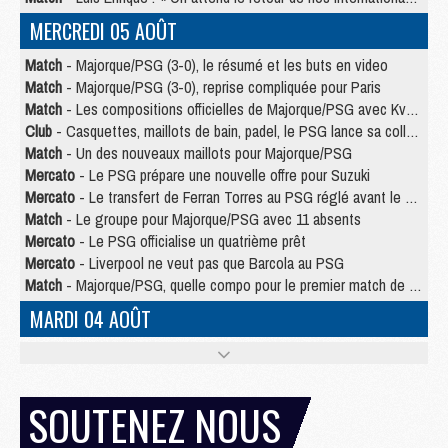
MERCREDI 05 AOÛT
Match
- Majorque/PSG (3-0), le résumé et les buts en video
Match
- Majorque/PSG (3-0), reprise compliquée pour Paris
Match
- Les compositions officielles de Majorque/PSG avec Kvara et de nombreux jeunes
Club
- Casquettes, maillots de bain, padel, le PSG lance sa collection été
Match
- Un des nouveaux maillots pour Majorque/PSG
Mercato
- Le PSG prépare une nouvelle offre pour Suzuki
Mercato
- Le transfert de Ferran Torres au PSG réglé avant le 12 août ?
Match
- Le groupe pour Majorque/PSG avec 11 absents
Mercato
- Le PSG officialise un quatrième prêt
Mercato
- Liverpool ne veut pas que Barcola au PSG
Match
- Majorque/PSG, quelle compo pour le premier match de la saison 2026/27 ?
MARDI 04 AOÛT
Europe
- Les chapeaux provisoires de la Ligue des champions 2026/27
Podcast
- Podcast CulturePSG : Akliouche présenté par un fan de Monaco
Club
- Le PSG dévoile sa première collection d'entraînement pour 2026/2027
SOUTENEZ NOUS
Discipline
- Un arbitre inattendu, mais porte-bonheur pour Lens/PSG
Match
- Majorque/PSG, sur quelle chaine et à quelle heure regarder le match ?