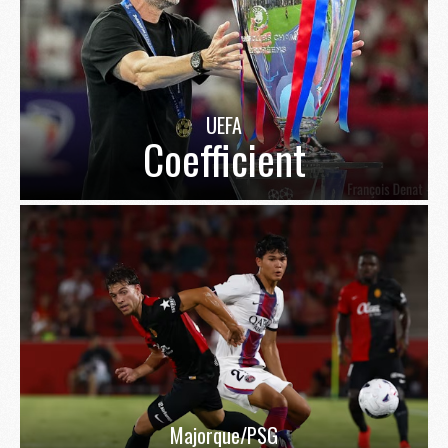
UEFA
Coefficient
Majorque/PSG