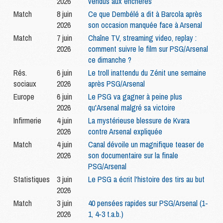
2026
vendus aux enchères
Match
8 juin
Ce que Dembélé a dit à Barcola après
2026
son occasion manquée face à Arsenal
Match
7 juin
Chaîne TV, streaming video, replay :
2026
comment suivre le film sur PSG/Arsenal
ce dimanche ?
Rés.
6 juin
Le troll inattendu du Zénit une semaine
sociaux
2026
après PSG/Arsenal
Europe
6 juin
Le PSG va gagner à peine plus
2026
qu'Arsenal malgré sa victoire
Infirmerie
4 juin
La mystérieuse blessure de Kvara
2026
contre Arsenal expliquée
Match
4 juin
Canal dévoile un magnifique teaser de
2026
son documentaire sur la finale
PSG/Arsenal
Statistiques
3 juin
Le PSG a écrit l'histoire des tirs au but
2026
Match
3 juin
40 pensées rapides sur PSG/Arsenal (1-
2026
1, 4-3 t.a.b.)