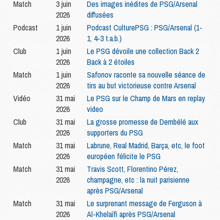
Match
3 juin
Des images inédites de PSG/Arsenal
2026
diffusées
Podcast
1 juin
Podcast CulturePSG : PSG/Arsenal (1-
2026
1, 4-3 t.a.b.)
Club
1 juin
Le PSG dévoile une collection Back 2
2026
Back à 2 étoiles
Match
1 juin
Safonov raconte sa nouvelle séance de
2026
tirs au but victorieuse contre Arsenal
Vidéo
31 mai
Le PSG sur le Champ de Mars en replay
2026
video
Club
31 mai
La grosse promesse de Dembélé aux
2026
supporters du PSG
Match
31 mai
Labrune, Real Madrid, Barça, etc, le foot
2026
européen félicite le PSG
Match
31 mai
Travis Scott, Florentino Pérez,
2026
champagne, etc : la nuit parisienne
après PSG/Arsenal
Match
31 mai
Le surprenant message de Ferguson à
2026
Al-Khelaïfi après PSG/Arsenal