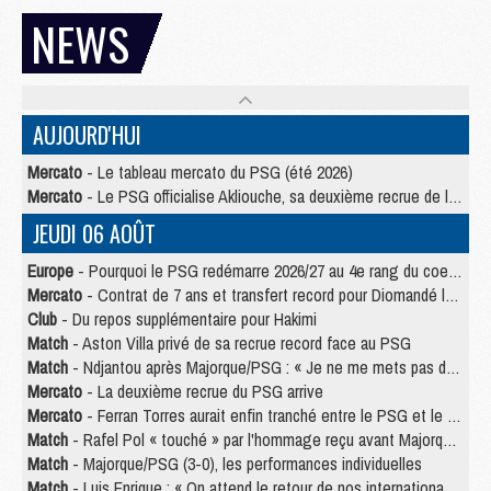
NEWS
AUJOURD'HUI
Mercato
- Le tableau mercato du PSG (été 2026)
Mercato
- Le PSG officialise Akliouche, sa deuxième recrue de l’été
JEUDI 06 AOÛT
Europe
- Pourquoi le PSG redémarre 2026/27 au 4e rang du coefficient UEFA
Mercato
- Contrat de 7 ans et transfert record pour Diomandé loin du PSG
Club
- Du repos supplémentaire pour Hakimi
Match
- Aston Villa privé de sa recrue record face au PSG
Match
- Ndjantou après Majorque/PSG : « Je ne me mets pas de plafond »
Mercato
- La deuxième recrue du PSG arrive
Mercato
- Ferran Torres aurait enfin tranché entre le PSG et le Barça
Match
- Rafel Pol « touché » par l'hommage reçu avant Majorque/PSG
Match
- Majorque/PSG (3-0), les performances individuelles
Match
- Luis Enrique : « On attend le retour de nos internationaux »