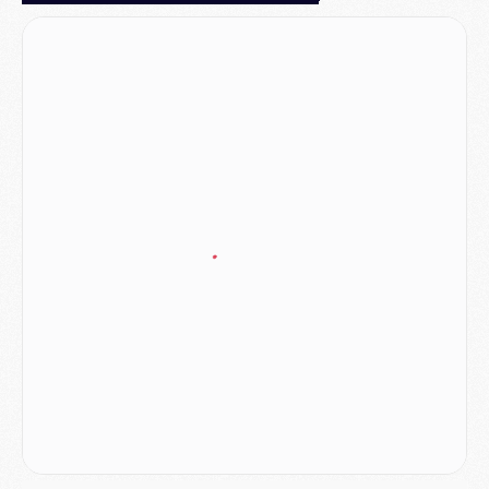
Mercato
- Le plan du PSG pour Suzuki et Chevalier se précise
Mercato
- L'Ajax refuse la première offre du PSG pour Godts
Mercato
- Le PSG veut accélérer, Ferran Torres temporise
Mercato
- Liverpool encore très loin du compte pour Barcola
LUNDI 03 AOÛT
Match
- Podcast CulturePSG : Mercato (Godts, Suzuki, Akliouche, Barcola, etc)
Mercato
- L'Ajax attend bien plus de 45M pour Mika Godts
Club
- Quatre retours importants dans le groupe du PSG, et un plus discret
Mercato
- Ayari file en Ligue 2
Club
- Le PSG s'associe avec un géant de la tech
Mercato
- Vu d'Italie, le transfert de Suzuki au PSG est bien engagé
Mercato
- Ferran Torres ne serait pas à vendre, mais...
Europe
- Gros coup dur pour Aston Villa avant de croiser le PSG
DIMANCHE 02 AOÛT
Mercato
- Le transfert de Kolo Muani à la Juventus est officiel
Mercato
- [MAJ] Le PSG a fait une grosse offre à Parme pour Suzuki
Mercato
- Le PSG a envoyé une première offre pour Mika Godts
Club
- Après Pacho, d'autres retours en vue