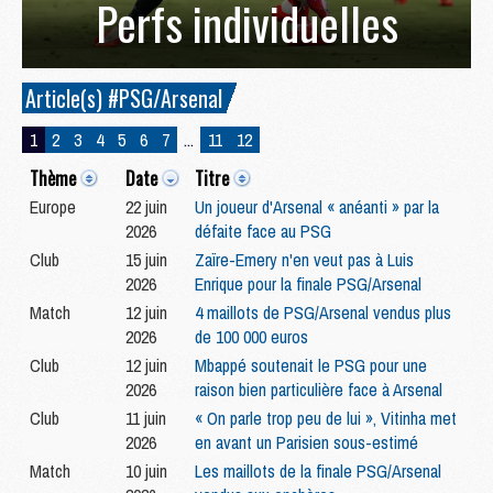
Perfs individuelles
Article(s) #PSG/Arsenal
1
2
3
4
5
6
7
...
11
12
Thème
Date
Titre
Europe
22 juin
Un joueur d'Arsenal « anéanti » par la
2026
défaite face au PSG
Club
15 juin
Zaïre-Emery n'en veut pas à Luis
2026
Enrique pour la finale PSG/Arsenal
Match
12 juin
4 maillots de PSG/Arsenal vendus plus
2026
de 100 000 euros
Club
12 juin
Mbappé soutenait le PSG pour une
2026
raison bien particulière face à Arsenal
Club
11 juin
« On parle trop peu de lui », Vitinha met
2026
en avant un Parisien sous-estimé
Match
10 juin
Les maillots de la finale PSG/Arsenal