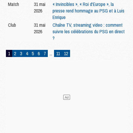
Match
31 mai
« Invincibles », « Roi d'Europe », la
2026
presse rend hommage au PSG et à Luis
Enrique
Club
31 mai
Chaîne TV, streaming video : comment
2026
suivre les célébrations du PSG en direct
?
1
2
3
4
5
6
7
...
11
12