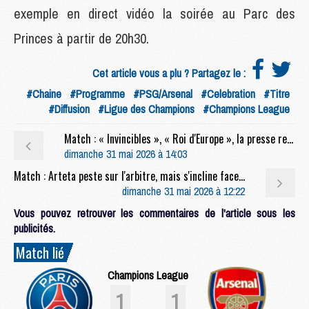
exemple en direct vidéo la soirée au Parc des
Princes à partir de 20h30.
Cet article vous a plu ? Partagez le :
#Chaine
#Programme
#PSG/Arsenal
#Celebration
#Titre
#Diffusion
#Ligue des Champions
#Champions League
Match : « Invincibles », « Roi d'Europe », la presse rend hommage au PSG et à Luis Enrique
dimanche 31 mai 2026 à 14:03
Match : Arteta peste sur l'arbitre, mais s'incline face à « la meilleure équipe du monde »
dimanche 31 mai 2026 à 12:22
Vous pouvez retrouver les commentaires de l'article sous les
publicités.
Match lié
Champions League
1
1