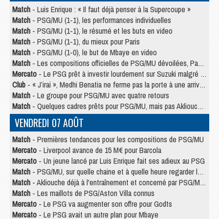
Match
- Luis Enrique : « Il faut déjà penser à la Supercoupe »
Match
- PSG/MU (1-1), les performances individuelles
Match
- PSG/MU (1-1), le résumé et les buts en video
Match
- PSG/MU (1-1), du mieux pour Paris
Match
- PSG/MU (1-0), le but de Mbaye en video
Match
- Les compositions officielles de PSG/MU dévoilées, Pacho titulaire
Mercato
- Le PSG prêt à investir lourdement sur Suzuki malgré Safonov et Chevalier
Club
- « J’irai », Medhi Benatia ne ferme pas la porte à une arrivée au PSG
Match
- Le groupe pour PSG/MU avec quatre retours
Match
- Quelques cadres prêts pour PSG/MU, mais pas Akliouche ?
VENDREDI 07 AOÛT
Match
- Premières tendances pour les compositions de PSG/MU
Mercato
- Liverpool avance de 15 M€ pour Barcola
Mercato
- Un jeune lancé par Luis Enrique fait ses adieux au PSG
Match
- PSG/MU, sur quelle chaine et à quelle heure regarder le match ?
Match
- Akliouche déjà à l'entraînement et concerné par PSG/MU ?
Match
- Les maillots de PSG/Aston Villa connus
Mercato
- Le PSG va augmenter son offre pour Godts
Mercato
- Le PSG avait un autre plan pour Mbaye