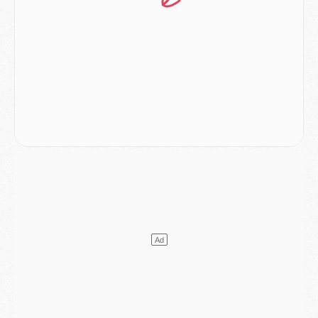
Match
- Un des nouveaux maillots pour Majorque/PSG
Mercato
- Le PSG prépare une nouvelle offre pour Suzuki
Mercato
- Le transfert de Ferran Torres au PSG réglé avant le 12 août ?
Match
- Le groupe pour Majorque/PSG avec 11 absents
Mercato
- Le PSG officialise un quatrième prêt
Mercato
- Liverpool ne veut pas que Barcola au PSG
Match
- Majorque/PSG, quelle compo pour le premier match de la saison 2026/27 ?
MARDI 04 AOÛT
Europe
- Les chapeaux provisoires de la Ligue des champions 2026/27
Podcast
- Podcast CulturePSG : Akliouche présenté par un fan de Monaco
Club
- Le PSG dévoile sa première collection d'entraînement pour 2026/2027
Discipline
- Un arbitre inattendu, mais porte-bonheur pour Lens/PSG
Match
- Majorque/PSG, sur quelle chaine et à quelle heure regarder le match ?
Mercato
- Le plan du PSG pour Suzuki et Chevalier se précise
Mercato
- L'Ajax refuse la première offre du PSG pour Godts
Mercato
- Le PSG veut accélérer, Ferran Torres temporise
Mercato
- Liverpool encore très loin du compte pour Barcola
LUNDI 03 AOÛT