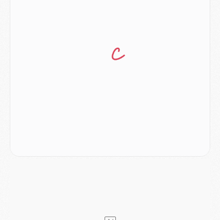
Club
- Quatre retours importants dans le groupe du PSG, et un plus discret
Mercato
- Ayari file en Ligue 2
Club
- Le PSG s'associe avec un géant de la tech
Mercato
- Vu d'Italie, le transfert de Suzuki au PSG est bien engagé
Mercato
- Ferran Torres ne serait pas à vendre, mais...
Europe
- Gros coup dur pour Aston Villa avant de croiser le PSG
DIMANCHE 02 AOÛT
Mercato
- Le transfert de Kolo Muani à la Juventus est officiel
Mercato
- [MAJ] Le PSG a fait une grosse offre à Parme pour Suzuki
Mercato
- Le PSG a envoyé une première offre pour Mika Godts
Club
- Après Pacho, d'autres retours en vue
Mercato
- Changement de dernière minute pour Kolo Muani
SAMEDI 01 AOÛT
Mercato
- L'agent de Mika Godts confirme un accord avec le PSG
Club
- Quels numéros de maillot pour Akliouche et Digne au PSG ?
Match
- Un hommage prévu lors de Brest/PSG
Mercato
- Le PSG et le Barça ont rendez-vous pour Ferran Torres
Mercato
- Guéla Doué dans les listes du PSG