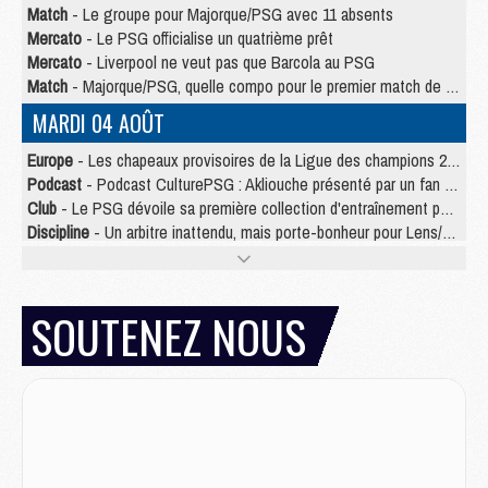
Match
- Le groupe pour Majorque/PSG avec 11 absents
Mercato
- Le PSG officialise un quatrième prêt
Mercato
- Liverpool ne veut pas que Barcola au PSG
Match
- Majorque/PSG, quelle compo pour le premier match de la saison 2026/27 ?
MARDI 04 AOÛT
Europe
- Les chapeaux provisoires de la Ligue des champions 2026/27
Podcast
- Podcast CulturePSG : Akliouche présenté par un fan de Monaco
Club
- Le PSG dévoile sa première collection d'entraînement pour 2026/2027
Discipline
- Un arbitre inattendu, mais porte-bonheur pour Lens/PSG
Match
- Majorque/PSG, sur quelle chaine et à quelle heure regarder le match ?
Mercato
- Le plan du PSG pour Suzuki et Chevalier se précise
Mercato
- Le tableau mercato du PSG (été 2026)
SOUTENEZ NOUS
Mercato
- L'Ajax refuse la première offre du PSG pour Godts
Mercato
- Le PSG veut accélérer, Ferran Torres temporise
Mercato
- Liverpool encore très loin du compte pour Barcola
LUNDI 03 AOÛT
Match
- Podcast CulturePSG : Mercato (Godts, Suzuki, Akliouche, Barcola, etc)
Mercato
- L'Ajax attend bien plus de 45M pour Mika Godts