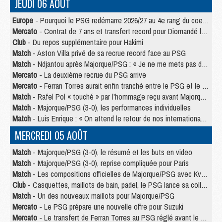
JEUDI 06 AOÛT
Europe
- Pourquoi le PSG redémarre 2026/27 au 4e rang du coefficient UEFA
Mercato
- Contrat de 7 ans et transfert record pour Diomandé loin du PSG
Club
- Du repos supplémentaire pour Hakimi
Match
- Aston Villa privé de sa recrue record face au PSG
Match
- Ndjantou après Majorque/PSG : « Je ne me mets pas de plafond »
Mercato
- La deuxième recrue du PSG arrive
Mercato
- Ferran Torres aurait enfin tranché entre le PSG et le Barça
Match
- Rafel Pol « touché » par l'hommage reçu avant Majorque/PSG
Match
- Majorque/PSG (3-0), les performances individuelles
Match
- Luis Enrique : « On attend le retour de nos internationaux »
MERCREDI 05 AOÛT
Match
- Majorque/PSG (3-0), le résumé et les buts en video
Match
- Majorque/PSG (3-0), reprise compliquée pour Paris
Match
- Les compositions officielles de Majorque/PSG avec Kvara et de nombreux jeunes
Club
- Casquettes, maillots de bain, padel, le PSG lance sa collection été
Match
- Un des nouveaux maillots pour Majorque/PSG
Mercato
- Le PSG prépare une nouvelle offre pour Suzuki
Mercato
- Le transfert de Ferran Torres au PSG réglé avant le 12 août ?