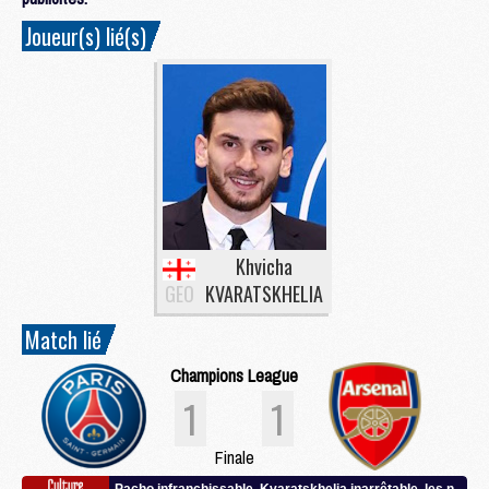
Joueur(s) lié(s)
Khvicha
GEO
KVARATSKHELIA
Match lié
Champions League
1
1
Finale