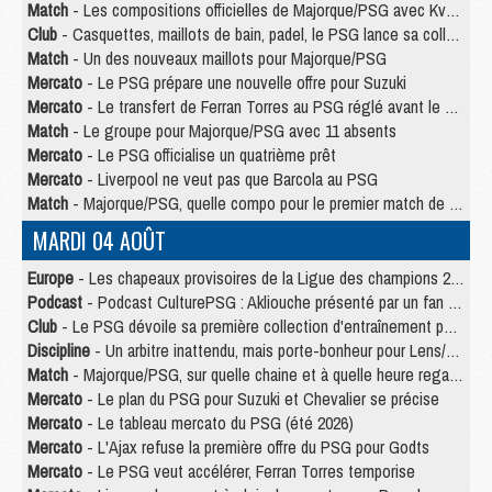
Match
- Les compositions officielles de Majorque/PSG avec Kvara et de nombreux jeunes
Club
- Casquettes, maillots de bain, padel, le PSG lance sa collection été
Match
- Un des nouveaux maillots pour Majorque/PSG
Mercato
- Le PSG prépare une nouvelle offre pour Suzuki
Mercato
- Le transfert de Ferran Torres au PSG réglé avant le 12 août ?
Match
- Le groupe pour Majorque/PSG avec 11 absents
Mercato
- Le PSG officialise un quatrième prêt
Mercato
- Liverpool ne veut pas que Barcola au PSG
Match
- Majorque/PSG, quelle compo pour le premier match de la saison 2026/27 ?
MARDI 04 AOÛT
Europe
- Les chapeaux provisoires de la Ligue des champions 2026/27
Podcast
- Podcast CulturePSG : Akliouche présenté par un fan de Monaco
Club
- Le PSG dévoile sa première collection d'entraînement pour 2026/2027
Discipline
- Un arbitre inattendu, mais porte-bonheur pour Lens/PSG
Match
- Majorque/PSG, sur quelle chaine et à quelle heure regarder le match ?
Mercato
- Le plan du PSG pour Suzuki et Chevalier se précise
Mercato
- Le tableau mercato du PSG (été 2026)
Mercato
- L'Ajax refuse la première offre du PSG pour Godts
Mercato
- Le PSG veut accélérer, Ferran Torres temporise