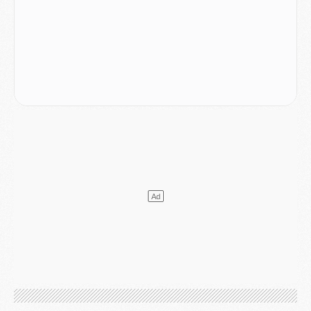
Mercato
- L'agent de Mika Godts confirme un accord avec le PSG
Club
- Quels numéros de maillot pour Akliouche et Digne au PSG ?
Match
- Un hommage prévu lors de Brest/PSG
Mercato
- Le PSG et le Barça ont rendez-vous pour Ferran Torres
Mercato
- Guéla Doué dans les listes du PSG
Mercato
- Le transfert de Mika Godts au PSG en bonne voie
VENDREDI 31 JUILLET
Match
- Un diffuseur annoncé pour les deux premiers matchs amicaux du PSG
Mercato
- Le transfert d'Akliouche au PSG bouclé, le montant se précise
Club
- Un retour majeur dans le groupe du PSG
Club
- [MAJ] Ndjantou et deux jeunes du PSG annoncés dans un tournoi U21
Mercato
- L'étonnante piste Suzuki confirmée et onéreuse
JEUDI 30 JUILLET
Sélections
- Ancelotti fait le ménage au Brésil mais veut garder Marquinhos
Mercato
- Le statu quo du milieu du PSG se précise
Club
- Le PSG plutôt que la FIFA pour Al-Khelaïfi, poussé par l'UEFA ?
Mercato
- Le PSG presserait Ferran Torres de se décider, deux pistes de secours
Club
- Déguisements, shopping, double scouting, Luis Campos dévoile ses méthodes
Mercato
- Kroupi retiré du mercato