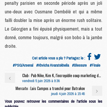
penalty parisien en seconde période après un joli
une-deux avec Ousmane Dembélé et qui a même
failli doubler la mise après un énorme rush solitaire.
Le Géorgien a fini épuisé physiquement, mais a tout
donné, comme toujours, malgré son bobo à la jambe
droite.
Cet article vous a plu ? Partagez le :
#PSG/Arsenal
#Khvicha Kvaratskhelia
#Blessure
#Finale
Club : Pub Nike, Kim K, l'incroyable coup marketing du PSG pour son nouveau maillot extérieur
vendredi 5 juin 2026 à 9:36
Mercato : Luis Campos a tranché pour Batrakov
jeudi 4 juin 2026 à 15:45
Vous pouvez retrouver les commentaires de l'article sous les
publicités.