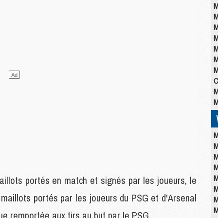
M
M
M
M
M
M
M
C
M
M
M
M
M
M
M
illots portés en match et signés par les joueurs, le
M
maillots portés par les joueurs du PSG et d'Arsenal
M
M
ue remportée aux tirs au but par le PSG.