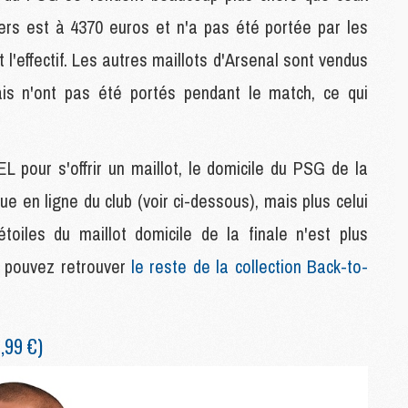
M
ers est à 4370 euros et n'a pas été portée par les
C
 l'effectif. Les autres maillots d'Arsenal sont vendus
M
C
is n'ont pas été portés pendant le match, ce qui
M
M
E
L pour s'offrir un maillot, le domicile du PSG de la
ue en ligne du club (voir ci-dessous), mais plus celui
M
M
toiles du maillot domicile de la finale n'est plus
M
C
s pouvez retrouver
le reste de la collection Back-to-
M
,99 €)
M
C
M
M