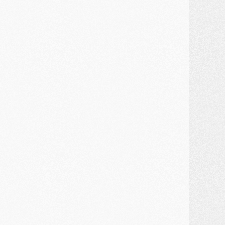
ercato
- Guéla Doué dans les listes du PSG
ercato
- Le transfert de Mika Godts au PSG en bonne voie
VENDREDI 31 JUILLET
atch
- Un diffuseur annoncé pour les deux premiers matchs amicaux du PSG
ercato
- Le transfert d'Akliouche au PSG bouclé, le montant se précise
lub
- Un retour majeur dans le groupe du PSG
lub
- [MAJ] Ndjantou et deux jeunes du PSG annoncés dans un tournoi U21
ercato
- L'étonnante piste Suzuki confirmée et onéreuse
JEUDI 30 JUILLET
élections
- Ancelotti fait le ménage au Brésil mais veut garder Marquinhos
ercato
- Le statu quo du milieu du PSG se précise
lub
- Le PSG plutôt que la FIFA pour Al-Khelaïfi, poussé par l'UEFA ?
ercato
- Le PSG presserait Ferran Torres de se décider, deux pistes de secours
lub
- Déguisements, shopping, double scouting, Luis Campos dévoile ses méthodes
ercato
- Kroupi retiré du mercato
ercato
- Enfin une avancée dans le transfert d'Akliouche
MERCREDI 29 JUILLET