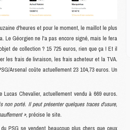
M
M
M
M
M
zaine d'heures et pour le moment, le maillot le plus
M
ia. Le Géorgien ne l'a pas encore signé, mais le fera
M
jet de collection ? 15 725 euros, rien que ça ! Et il
ter les frais de livraison, les frais acheteur et la TVA.
E
P
e PSG/Arsenal coûte actuellement 23 104,73 euros. Un
C
D
M
M
de Lucas Chevalier, actuellement vendu à 669 euros.
M
 non porté. Il peut présenter quelques traces d'usure,
M
M
chauffement »
, précise le site.
ots du PSG se vendent beaucoup plus chers que ceux
M