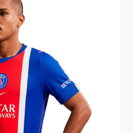
M
M
M
M
C
C
M
S
M
C
M
C
M
M