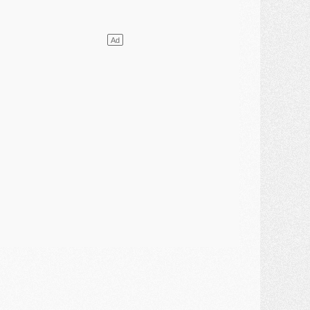
ercato
- L'Ajax attend bien plus de 45M pour Mika Godts
lub
- Quatre retours importants dans le groupe du PSG, et un plus discret
ercato
- Ayari file en Ligue 2
lub
- Le PSG s'associe avec un géant de la tech
ercato
- Vu d'Italie, le transfert de Suzuki au PSG est bien engagé
ercato
- Ferran Torres ne serait pas à vendre, mais...
urope
- Gros coup dur pour Aston Villa avant de croiser le PSG
DIMANCHE 02 AOÛT
ercato
- Le transfert de Kolo Muani à la Juventus est officiel
ercato
- [MAJ] Le PSG a fait une grosse offre à Parme pour Suzuki
ercato
- Le PSG a envoyé une première offre pour Mika Godts
lub
- Après Pacho, d'autres retours en vue
ercato
- Changement de dernière minute pour Kolo Muani
SAMEDI 01 AOÛT
ercato
- L'agent de Mika Godts confirme un accord avec le PSG
lub
- Quels numéros de maillot pour Akliouche et Digne au PSG ?
atch
- Un hommage prévu lors de Brest/PSG
ercato
- Le PSG et le Barça ont rendez-vous pour Ferran Torres