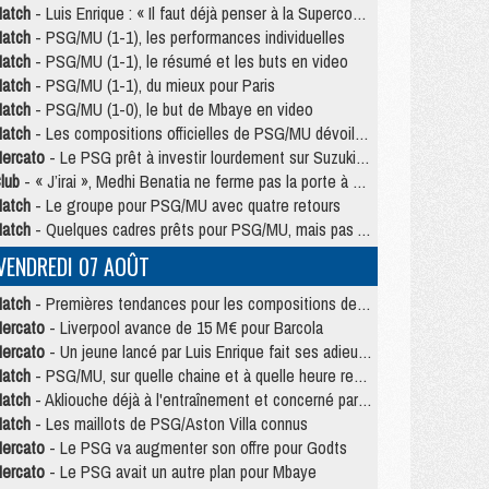
atch
- Luis Enrique : « Il faut déjà penser à la Supercoupe »
atch
- PSG/MU (1-1), les performances individuelles
atch
- PSG/MU (1-1), le résumé et les buts en video
atch
- PSG/MU (1-1), du mieux pour Paris
atch
- PSG/MU (1-0), le but de Mbaye en video
atch
- Les compositions officielles de PSG/MU dévoilées, Pacho titulaire
ercato
- Le PSG prêt à investir lourdement sur Suzuki malgré Safonov et Chevalier
lub
- « J’irai », Medhi Benatia ne ferme pas la porte à une arrivée au PSG
atch
- Le groupe pour PSG/MU avec quatre retours
atch
- Quelques cadres prêts pour PSG/MU, mais pas Akliouche ?
VENDREDI 07 AOÛT
atch
- Premières tendances pour les compositions de PSG/MU
ercato
- Liverpool avance de 15 M€ pour Barcola
ercato
- Un jeune lancé par Luis Enrique fait ses adieux au PSG
atch
- PSG/MU, sur quelle chaine et à quelle heure regarder le match ?
atch
- Akliouche déjà à l'entraînement et concerné par PSG/MU ?
atch
- Les maillots de PSG/Aston Villa connus
ercato
- Le PSG va augmenter son offre pour Godts
ercato
- Le PSG avait un autre plan pour Mbaye