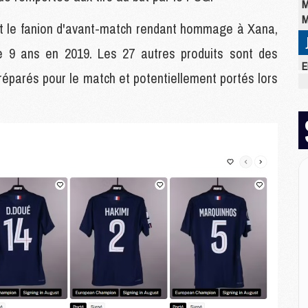
M
M
nt le fanion d'avant-match rendant hommage à Xana,
de 9 ans en 2019. Les 27 autres produits sont des
E
préparés pour le match et potentiellement portés lors
M
C
M
M
M
M
M
M
M
M
M
M
C