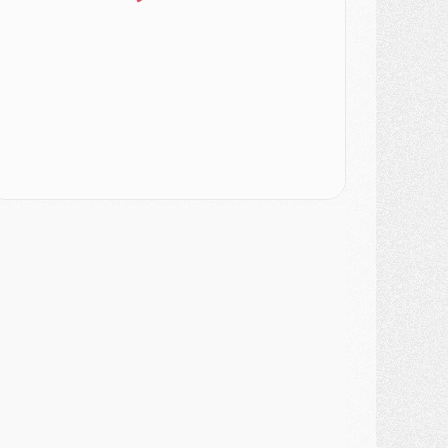
atch
- Un des nouveaux maillots pour Majorque/PSG
ercato
- Le PSG prépare une nouvelle offre pour Suzuki
ercato
- Le transfert de Ferran Torres au PSG réglé avant le 12 août ?
atch
- Le groupe pour Majorque/PSG avec 11 absents
ercato
- Le PSG officialise un quatrième prêt
ercato
- Liverpool ne veut pas que Barcola au PSG
atch
- Majorque/PSG, quelle compo pour le premier match de la saison 2026/27 ?
MARDI 04 AOÛT
urope
- Les chapeaux provisoires de la Ligue des champions 2026/27
odcast
- Podcast CulturePSG : Akliouche présenté par un fan de Monaco
lub
- Le PSG dévoile sa première collection d'entraînement pour 2026/2027
iscipline
- Un arbitre inattendu, mais porte-bonheur pour Lens/PSG
atch
- Majorque/PSG, sur quelle chaine et à quelle heure regarder le match ?
ercato
- Le plan du PSG pour Suzuki et Chevalier se précise
ercato
- L'Ajax refuse la première offre du PSG pour Godts
ercato
- Le PSG veut accélérer, Ferran Torres temporise
ercato
- Liverpool encore très loin du compte pour Barcola
LUNDI 03 AOÛT
atch
- Podcast CulturePSG : Mercato (Godts, Suzuki, Akliouche, Barcola, etc)