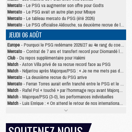
Mercato
- Le PSG va augmenter son offre pour Godts
Mercato
- Le PSG avait un autre plan pour Mbaye
Mercato
- Le tableau mercato du PSG (été 2026)
Mercato
- Le PSG officialise Akliouche, sa deuxième recrue de l’été
JEUDI 06 AOÛT
Europe
- Pourquoi le PSG redémarre 2026/27 au 4e rang du coefficient UEFA
Mercato
- Contrat de 7 ans et transfert record pour Diomandé loin du PSG
Club
- Du repos supplémentaire pour Hakimi
Match
- Aston Villa privé de sa recrue record face au PSG
Match
- Ndjantou après Majorque/PSG : « Je ne me mets pas de plafond »
Mercato
- La deuxième recrue du PSG arrive
Mercato
- Ferran Torres aurait enfin tranché entre le PSG et le Barça
Match
- Rafel Pol « touché » par l'hommage reçu avant Majorque/PSG
Match
- Majorque/PSG (3-0), les performances individuelles
Match
- Luis Enrique : « On attend le retour de nos internationaux »
MERCREDI 05 AOÛT
Match
- Majorque/PSG (3-0), le résumé et les buts en video
SOUTENEZ NOUS
Match
- Majorque/PSG (3-0), reprise compliquée pour Paris