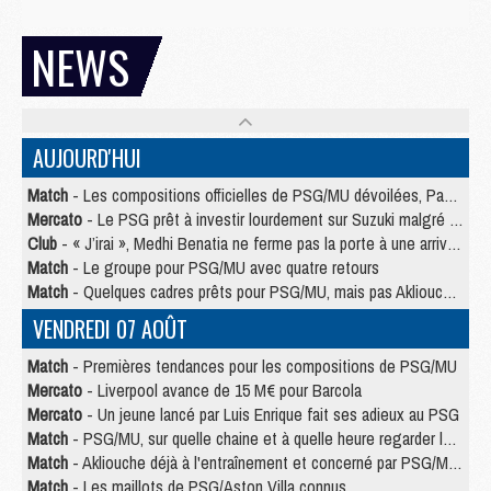
NEWS
AUJOURD'HUI
Match
- Les compositions officielles de PSG/MU dévoilées, Pacho titulaire
Mercato
- Le PSG prêt à investir lourdement sur Suzuki malgré Safonov et Chevalier
Club
- « J’irai », Medhi Benatia ne ferme pas la porte à une arrivée au PSG
Match
- Le groupe pour PSG/MU avec quatre retours
Match
- Quelques cadres prêts pour PSG/MU, mais pas Akliouche ?
VENDREDI 07 AOÛT
Match
- Premières tendances pour les compositions de PSG/MU
Mercato
- Liverpool avance de 15 M€ pour Barcola
Mercato
- Un jeune lancé par Luis Enrique fait ses adieux au PSG
Match
- PSG/MU, sur quelle chaine et à quelle heure regarder le match ?
Match
- Akliouche déjà à l'entraînement et concerné par PSG/MU ?
Match
- Les maillots de PSG/Aston Villa connus