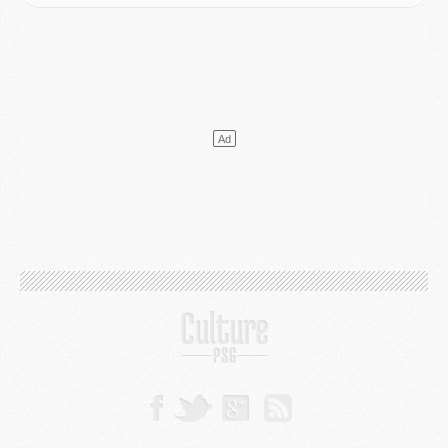
LUNDI 03 AOÛT
Match
- Podcast CulturePSG : Mercato (Godts, Suzuki, Akliouche, Barcola, etc)
Mercato
- L'Ajax attend bien plus de 45M pour Mika Godts
Club
- Quatre retours importants dans le groupe du PSG, et un plus discret
Mercato
- Ayari file en Ligue 2
Club
- Le PSG s'associe avec un géant de la tech
Mercato
- Vu d'Italie, le transfert de Suzuki au PSG est bien engagé
Mercato
- Ferran Torres ne serait pas à vendre, mais...
Europe
- Gros coup dur pour Aston Villa avant de croiser le PSG
DIMANCHE 02 AOÛT
Mercato
- Le transfert de Kolo Muani à la Juventus est officiel
Mercato
- [MAJ] Le PSG a fait une grosse offre à Parme pour Suzuki
Mercato
- Le PSG a envoyé une première offre pour Mika Godts
Club
- Après Pacho, d'autres retours en vue
Mercato
- Changement de dernière minute pour Kolo Muani
SAMEDI 01 AOÛT
Mercato
- L'agent de Mika Godts confirme un accord avec le PSG