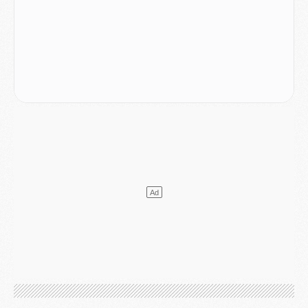
Mercato
- Le transfert de Kolo Muani à la Juventus est officiel
Mercato
- [MAJ] Le PSG a fait une grosse offre à Parme pour Suzuki
Mercato
- Le PSG a envoyé une première offre pour Mika Godts
Club
- Après Pacho, d'autres retours en vue
Mercato
- Changement de dernière minute pour Kolo Muani
SAMEDI 01 AOÛT
Mercato
- L'agent de Mika Godts confirme un accord avec le PSG
Club
- Quels numéros de maillot pour Akliouche et Digne au PSG ?
Match
- Un hommage prévu lors de Brest/PSG
Mercato
- Le PSG et le Barça ont rendez-vous pour Ferran Torres
Mercato
- Guéla Doué dans les listes du PSG
Mercato
- Le transfert de Mika Godts au PSG en bonne voie
VENDREDI 31 JUILLET
Match
- Un diffuseur annoncé pour les deux premiers matchs amicaux du PSG
Mercato
- Le transfert d'Akliouche au PSG bouclé, le montant se précise
Club
- Un retour majeur dans le groupe du PSG
Club
- [MAJ] Ndjantou et deux jeunes du PSG annoncés dans un tournoi U21
Mercato
- L'étonnante piste Suzuki confirmée et onéreuse