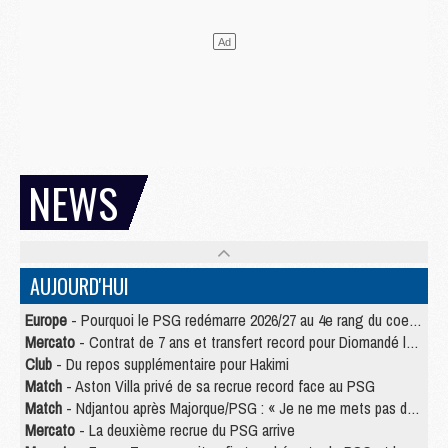
NEWS
AUJOURD'HUI
Europe
- Pourquoi le PSG redémarre 2026/27 au 4e rang du coefficient UEFA
Mercato
- Contrat de 7 ans et transfert record pour Diomandé loin du PSG
Club
- Du repos supplémentaire pour Hakimi
Match
- Aston Villa privé de sa recrue record face au PSG
Match
- Ndjantou après Majorque/PSG : « Je ne me mets pas de plafond »
Mercato
- La deuxième recrue du PSG arrive