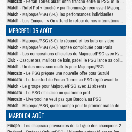
Mercato
- Ferran Torres aurait enfin tranché entre le PSG et le Barça
Match
- Rafel Pol « touché » par l'hommage reçu avant Majorque/PSG
Match
- Majorque/PSG (3-0), les performances individuelles
Match
- Luis Enrique : « On attend le retour de nos internationaux »
MERCREDI 05 AOÛT
Match
- Majorque/PSG (3-0), le résumé et les buts en video
Match
- Majorque/PSG (3-0), reprise compliquée pour Paris
Match
- Les compositions officielles de Majorque/PSG avec Kvara et de nombreux jeunes
Club
- Casquettes, maillots de bain, padel, le PSG lance sa collection été
Match
- Un des nouveaux maillots pour Majorque/PSG
Mercato
- Le PSG prépare une nouvelle offre pour Suzuki
Mercato
- Le transfert de Ferran Torres au PSG réglé avant le 12 août ?
Match
- Le groupe pour Majorque/PSG avec 11 absents
Mercato
- Le PSG officialise un quatrième prêt
Mercato
- Liverpool ne veut pas que Barcola au PSG
Match
- Majorque/PSG, quelle compo pour le premier match de la saison 2026/27 ?
MARDI 04 AOÛT
Europe
- Les chapeaux provisoires de la Ligue des champions 2026/27
Podcast
- Podcast CulturePSG : Akliouche présenté par un fan de Monaco