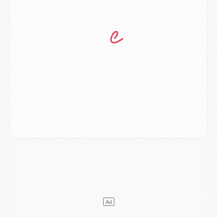
Mercato
- [MAJ] Le PSG a fait une grosse offre à Parme pour Suzuki
Mercato
- Le PSG a envoyé une première offre pour Mika Godts
Club
- Après Pacho, d'autres retours en vue
Mercato
- Changement de dernière minute pour Kolo Muani
SAMEDI 01 AOÛT
Mercato
- L'agent de Mika Godts confirme un accord avec le PSG
Club
- Quels numéros de maillot pour Akliouche et Digne au PSG ?
Match
- Un hommage prévu lors de Brest/PSG
Mercato
- Le PSG et le Barça ont rendez-vous pour Ferran Torres
Mercato
- Guéla Doué dans les listes du PSG
Mercato
- Le transfert de Mika Godts au PSG en bonne voie
VENDREDI 31 JUILLET
Match
- Un diffuseur annoncé pour les deux premiers matchs amicaux du PSG
Mercato
- Le transfert d'Akliouche au PSG bouclé, le montant se précise
Club
- Un retour majeur dans le groupe du PSG
Club
- [MAJ] Ndjantou et deux jeunes du PSG annoncés dans un tournoi U21
Mercato
- L'étonnante piste Suzuki confirmée et onéreuse
JEUDI 30 JUILLET