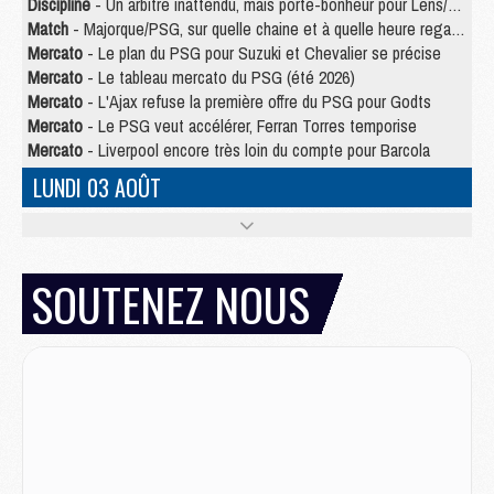
Discipline
- Un arbitre inattendu, mais porte-bonheur pour Lens/PSG
Match
- Majorque/PSG, sur quelle chaine et à quelle heure regarder le match ?
Mercato
- Le plan du PSG pour Suzuki et Chevalier se précise
Mercato
- Le tableau mercato du PSG (été 2026)
Mercato
- L'Ajax refuse la première offre du PSG pour Godts
Mercato
- Le PSG veut accélérer, Ferran Torres temporise
Mercato
- Liverpool encore très loin du compte pour Barcola
LUNDI 03 AOÛT
Match
- Podcast CulturePSG : Mercato (Godts, Suzuki, Akliouche, Barcola, etc)
Mercato
- L'Ajax attend bien plus de 45M pour Mika Godts
Club
- Quatre retours importants dans le groupe du PSG, et un plus discret
SOUTENEZ NOUS
Mercato
- Ayari file en Ligue 2
Club
- Le PSG s'associe avec un géant de la tech
Mercato
- Vu d'Italie, le transfert de Suzuki au PSG est bien engagé
Mercato
- Ferran Torres ne serait pas à vendre, mais...
Europe
- Gros coup dur pour Aston Villa avant de croiser le PSG
DIMANCHE 02 AOÛT
Mercato
- Le transfert de Kolo Muani à la Juventus est officiel