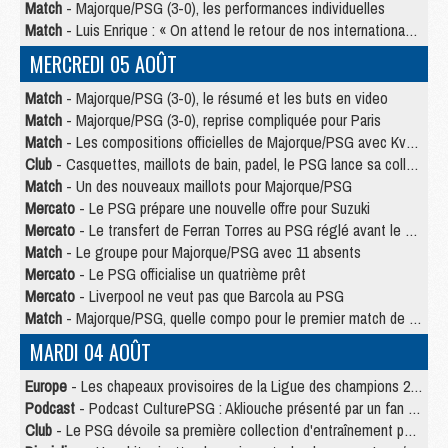
Match
- Majorque/PSG (3-0), les performances individuelles
Match
- Luis Enrique : « On attend le retour de nos internationaux »
MERCREDI 05 AOÛT
Match
- Majorque/PSG (3-0), le résumé et les buts en video
Match
- Majorque/PSG (3-0), reprise compliquée pour Paris
Match
- Les compositions officielles de Majorque/PSG avec Kvara et de nombreux jeunes
Club
- Casquettes, maillots de bain, padel, le PSG lance sa collection été
Match
- Un des nouveaux maillots pour Majorque/PSG
Mercato
- Le PSG prépare une nouvelle offre pour Suzuki
Mercato
- Le transfert de Ferran Torres au PSG réglé avant le 12 août ?
Match
- Le groupe pour Majorque/PSG avec 11 absents
Mercato
- Le PSG officialise un quatrième prêt
Mercato
- Liverpool ne veut pas que Barcola au PSG
Match
- Majorque/PSG, quelle compo pour le premier match de la saison 2026/27 ?
MARDI 04 AOÛT
Europe
- Les chapeaux provisoires de la Ligue des champions 2026/27
Podcast
- Podcast CulturePSG : Akliouche présenté par un fan de Monaco
Club
- Le PSG dévoile sa première collection d'entraînement pour 2026/2027