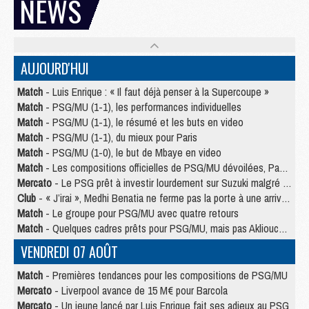
NEWS
AUJOURD'HUI
Match
- Luis Enrique : « Il faut déjà penser à la Supercoupe »
Match
- PSG/MU (1-1), les performances individuelles
Match
- PSG/MU (1-1), le résumé et les buts en video
Match
- PSG/MU (1-1), du mieux pour Paris
Match
- PSG/MU (1-0), le but de Mbaye en video
Match
- Les compositions officielles de PSG/MU dévoilées, Pacho titulaire
Mercato
- Le PSG prêt à investir lourdement sur Suzuki malgré Safonov et Chevalier
Club
- « J’irai », Medhi Benatia ne ferme pas la porte à une arrivée au PSG
Match
- Le groupe pour PSG/MU avec quatre retours
Match
- Quelques cadres prêts pour PSG/MU, mais pas Akliouche ?
VENDREDI 07 AOÛT
Match
- Premières tendances pour les compositions de PSG/MU
Mercato
- Liverpool avance de 15 M€ pour Barcola
Mercato
- Un jeune lancé par Luis Enrique fait ses adieux au PSG