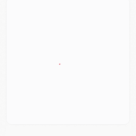
MERCREDI 05 AOÛT
Match
- Majorque/PSG (3-0), le résumé et les buts en video
Match
- Majorque/PSG (3-0), reprise compliquée pour Paris
Match
- Les compositions officielles de Majorque/PSG avec Kvara et de nombreux jeunes
Club
- Casquettes, maillots de bain, padel, le PSG lance sa collection été
Match
- Un des nouveaux maillots pour Majorque/PSG
Mercato
- Le PSG prépare une nouvelle offre pour Suzuki
Mercato
- Le transfert de Ferran Torres au PSG réglé avant le 12 août ?
Match
- Le groupe pour Majorque/PSG avec 11 absents
Mercato
- Le PSG officialise un quatrième prêt
Mercato
- Liverpool ne veut pas que Barcola au PSG
Match
- Majorque/PSG, quelle compo pour le premier match de la saison 2026/27 ?
MARDI 04 AOÛT
Europe
- Les chapeaux provisoires de la Ligue des champions 2026/27
Podcast
- Podcast CulturePSG : Akliouche présenté par un fan de Monaco
Club
- Le PSG dévoile sa première collection d'entraînement pour 2026/2027
Discipline
- Un arbitre inattendu, mais porte-bonheur pour Lens/PSG
Match
- Majorque/PSG, sur quelle chaine et à quelle heure regarder le match ?
Mercato
- Le plan du PSG pour Suzuki et Chevalier se précise