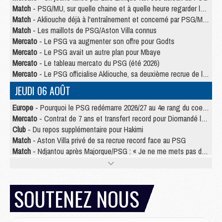
Match
- PSG/MU, sur quelle chaine et à quelle heure regarder le match ?
Match
- Akliouche déjà à l'entraînement et concerné par PSG/MU ?
Match
- Les maillots de PSG/Aston Villa connus
Mercato
- Le PSG va augmenter son offre pour Godts
Mercato
- Le PSG avait un autre plan pour Mbaye
Mercato
- Le tableau mercato du PSG (été 2026)
Mercato
- Le PSG officialise Akliouche, sa deuxième recrue de l’été
JEUDI 06 AOÛT
Europe
- Pourquoi le PSG redémarre 2026/27 au 4e rang du coefficient UEFA
Mercato
- Contrat de 7 ans et transfert record pour Diomandé loin du PSG
Club
- Du repos supplémentaire pour Hakimi
Match
- Aston Villa privé de sa recrue record face au PSG
Match
- Ndjantou après Majorque/PSG : « Je ne me mets pas de plafond »
Mercato
- La deuxième recrue du PSG arrive
Mercato
- Ferran Torres aurait enfin tranché entre le PSG et le Barça
Match
- Rafel Pol « touché » par l'hommage reçu avant Majorque/PSG
SOUTENEZ NOUS
Match
- Majorque/PSG (3-0), les performances individuelles
Match
- Luis Enrique : « On attend le retour de nos internationaux »