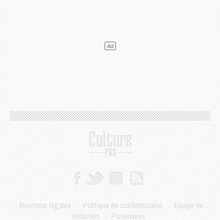
Mercato
- L'Ajax refuse la première offre du PSG pour Godts
Mercato
- Le PSG veut accélérer, Ferran Torres temporise
Mercato
- Liverpool encore très loin du compte pour Barcola
LUNDI 03 AOÛT
Match
- Podcast CulturePSG : Mercato (Godts, Suzuki, Akliouche, Barcola, etc)
Mercato
- L'Ajax attend bien plus de 45M pour Mika Godts
Club
- Quatre retours importants dans le groupe du PSG, et un plus discret
Mercato
- Ayari file en Ligue 2
Club
- Le PSG s'associe avec un géant de la tech
Mercato
- Vu d'Italie, le transfert de Suzuki au PSG est bien engagé
Mercato
- Ferran Torres ne serait pas à vendre, mais...
Europe
- Gros coup dur pour Aston Villa avant de croiser le PSG
DIMANCHE 02 AOÛT
Mercato
- Le transfert de Kolo Muani à la Juventus est officiel
Mercato
- [MAJ] Le PSG a fait une grosse offre à Parme pour Suzuki
Mercato
- Le PSG a envoyé une première offre pour Mika Godts
Club
- Après Pacho, d'autres retours en vue
Mentions légales
-
Politique de confidentialité
-
Équipe de
Mercato
- Changement de dernière minute pour Kolo Muani
rédaction
-
Partenaires