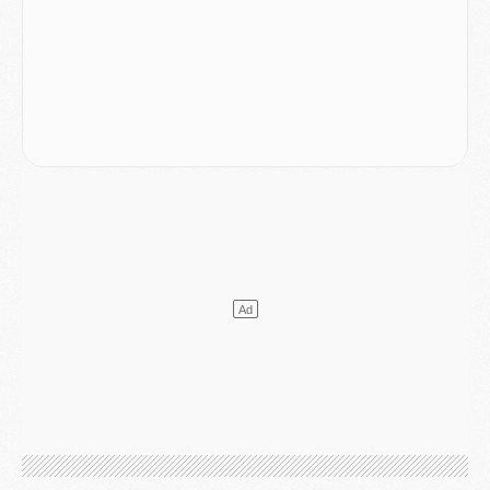
Mercato
- L'Ajax attend bien plus de 45M pour Mika Godts
Club
- Quatre retours importants dans le groupe du PSG, et un plus discret
Mercato
- Ayari file en Ligue 2
Club
- Le PSG s'associe avec un géant de la tech
Mercato
- Vu d'Italie, le transfert de Suzuki au PSG est bien engagé
Mercato
- Ferran Torres ne serait pas à vendre, mais...
Europe
- Gros coup dur pour Aston Villa avant de croiser le PSG
DIMANCHE 02 AOÛT
Mercato
- Le transfert de Kolo Muani à la Juventus est officiel
Mercato
- [MAJ] Le PSG a fait une grosse offre à Parme pour Suzuki
Mercato
- Le PSG a envoyé une première offre pour Mika Godts
Club
- Après Pacho, d'autres retours en vue
Mercato
- Changement de dernière minute pour Kolo Muani
SAMEDI 01 AOÛT
Mercato
- L'agent de Mika Godts confirme un accord avec le PSG
Club
- Quels numéros de maillot pour Akliouche et Digne au PSG ?
Match
- Un hommage prévu lors de Brest/PSG
Mercato
- Le PSG et le Barça ont rendez-vous pour Ferran Torres