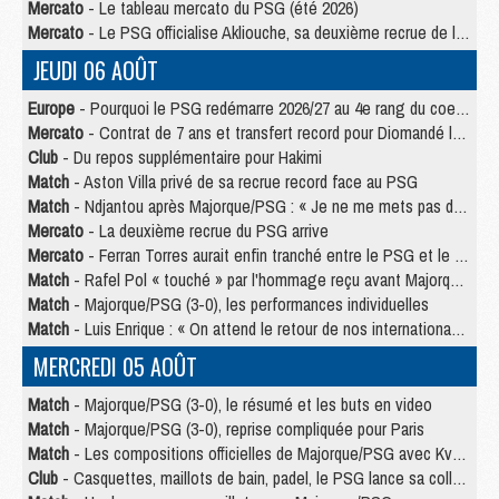
Mercato
- Le tableau mercato du PSG (été 2026)
Mercato
- Le PSG officialise Akliouche, sa deuxième recrue de l’été
JEUDI 06 AOÛT
Europe
- Pourquoi le PSG redémarre 2026/27 au 4e rang du coefficient UEFA
Mercato
- Contrat de 7 ans et transfert record pour Diomandé loin du PSG
Club
- Du repos supplémentaire pour Hakimi
Match
- Aston Villa privé de sa recrue record face au PSG
Match
- Ndjantou après Majorque/PSG : « Je ne me mets pas de plafond »
Mercato
- La deuxième recrue du PSG arrive
Mercato
- Ferran Torres aurait enfin tranché entre le PSG et le Barça
Match
- Rafel Pol « touché » par l'hommage reçu avant Majorque/PSG
Match
- Majorque/PSG (3-0), les performances individuelles
Match
- Luis Enrique : « On attend le retour de nos internationaux »
MERCREDI 05 AOÛT
Match
- Majorque/PSG (3-0), le résumé et les buts en video
Match
- Majorque/PSG (3-0), reprise compliquée pour Paris
Match
- Les compositions officielles de Majorque/PSG avec Kvara et de nombreux jeunes
Club
- Casquettes, maillots de bain, padel, le PSG lance sa collection été