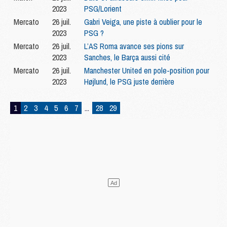
2023
PSG/Lorient
Mercato
26 juil.
Gabri Veiga, une piste à oublier pour le
2023
PSG ?
Mercato
26 juil.
L’AS Roma avance ses pions sur
2023
Sanches, le Barça aussi cité
Mercato
26 juil.
Manchester United en pole-position pour
2023
Højlund, le PSG juste derrière
1
2
3
4
5
6
7
...
28
29