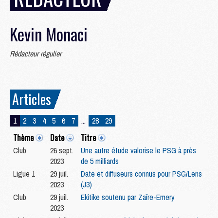
Kevin Monaci
Rédacteur régulier
Articles
1
2
3
4
5
6
7
...
28
29
Thème
Date
Titre
Club
26 sept.
Une autre étude valorise le PSG à près
2023
de 5 milliards
Ligue 1
29 juil.
Date et diffuseurs connus pour PSG/Lens
2023
(J3)
Club
29 juil.
Ekitike soutenu par Zaïre-Emery
2023