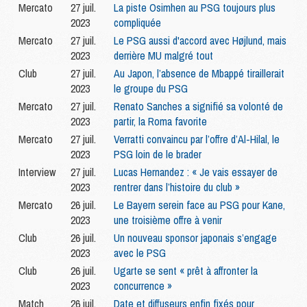
Mercato
27 juil.
La piste Osimhen au PSG toujours plus
2023
compliquée
Mercato
27 juil.
Le PSG aussi d'accord avec Højlund, mais
2023
derrière MU malgré tout
Club
27 juil.
Au Japon, l’absence de Mbappé tiraillerait
2023
le groupe du PSG
Mercato
27 juil.
Renato Sanches a signifié sa volonté de
2023
partir, la Roma favorite
Mercato
27 juil.
Verratti convaincu par l’offre d’Al-Hilal, le
2023
PSG loin de le brader
Interview
27 juil.
Lucas Hernandez : « Je vais essayer de
2023
rentrer dans l’histoire du club »
Mercato
26 juil.
Le Bayern serein face au PSG pour Kane,
2023
une troisième offre à venir
Club
26 juil.
Un nouveau sponsor japonais s’engage
2023
avec le PSG
Club
26 juil.
Ugarte se sent « prêt à affronter la
2023
concurrence »
Match
26 juil.
Date et diffuseurs enfin fixés pour