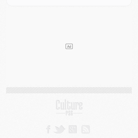
Mercato
- Vu d'Italie, le transfert de Suzuki au PSG est bien engagé
Mercato
- Ferran Torres ne serait pas à vendre, mais...
Europe
- Gros coup dur pour Aston Villa avant de croiser le PSG
DIMANCHE 02 AOÛT
Mercato
- Le transfert de Kolo Muani à la Juventus est officiel
Mercato
- [MAJ] Le PSG a fait une grosse offre à Parme pour Suzuki
Mercato
- Le PSG a envoyé une première offre pour Mika Godts
Club
- Après Pacho, d'autres retours en vue
Mercato
- Changement de dernière minute pour Kolo Muani
SAMEDI 01 AOÛT
Mercato
- L'agent de Mika Godts confirme un accord avec le PSG
Club
- Quels numéros de maillot pour Akliouche et Digne au PSG ?
Match
- Un hommage prévu lors de Brest/PSG
Mercato
- Le PSG et le Barça ont rendez-vous pour Ferran Torres
Mercato
- Guéla Doué dans les listes du PSG
Mercato
- Le transfert de Mika Godts au PSG en bonne voie
VENDREDI 31 JUILLET