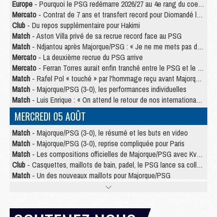
Europe
- Pourquoi le PSG redémarre 2026/27 au 4e rang du coefficient UEFA
Mercato
- Contrat de 7 ans et transfert record pour Diomandé loin du PSG
Club
- Du repos supplémentaire pour Hakimi
Match
- Aston Villa privé de sa recrue record face au PSG
Match
- Ndjantou après Majorque/PSG : « Je ne me mets pas de plafond »
Mercato
- La deuxième recrue du PSG arrive
Mercato
- Ferran Torres aurait enfin tranché entre le PSG et le Barça
Match
- Rafel Pol « touché » par l'hommage reçu avant Majorque/PSG
Match
- Majorque/PSG (3-0), les performances individuelles
Match
- Luis Enrique : « On attend le retour de nos internationaux »
MERCREDI 05 AOÛT
Match
- Majorque/PSG (3-0), le résumé et les buts en video
Match
- Majorque/PSG (3-0), reprise compliquée pour Paris
Match
- Les compositions officielles de Majorque/PSG avec Kvara et de nombreux jeunes
Club
- Casquettes, maillots de bain, padel, le PSG lance sa collection été
Match
- Un des nouveaux maillots pour Majorque/PSG
Mercato
- Le PSG prépare une nouvelle offre pour Suzuki
Mercato
- Le transfert de Ferran Torres au PSG réglé avant le 12 août ?
Match
- Le groupe pour Majorque/PSG avec 11 absents