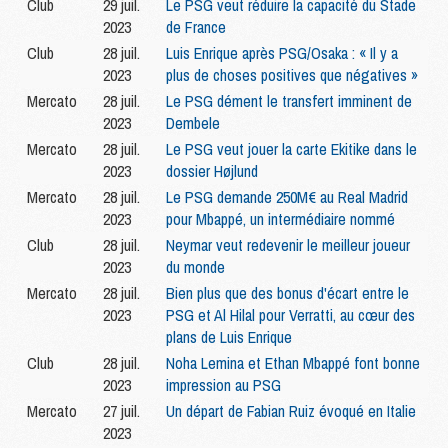
Club
29 juil.
Le PSG veut réduire la capacité du Stade
2023
de France
Club
28 juil.
Luis Enrique après PSG/Osaka : « Il y a
2023
plus de choses positives que négatives »
Mercato
28 juil.
Le PSG dément le transfert imminent de
2023
Dembele
Mercato
28 juil.
Le PSG veut jouer la carte Ekitike dans le
2023
dossier Højlund
Mercato
28 juil.
Le PSG demande 250M€ au Real Madrid
2023
pour Mbappé, un intermédiaire nommé
Club
28 juil.
Neymar veut redevenir le meilleur joueur
2023
du monde
Mercato
28 juil.
Bien plus que des bonus d'écart entre le
2023
PSG et Al Hilal pour Verratti, au cœur des
plans de Luis Enrique
Club
28 juil.
Noha Lemina et Ethan Mbappé font bonne
2023
impression au PSG
Mercato
27 juil.
Un départ de Fabian Ruiz évoqué en Italie
2023