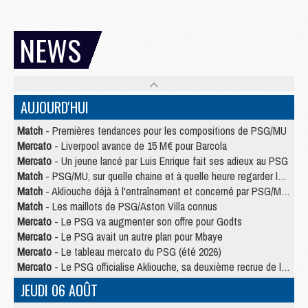
NEWS
AUJOURD'HUI
Match
- Premières tendances pour les compositions de PSG/MU
Mercato
- Liverpool avance de 15 M€ pour Barcola
Mercato
- Un jeune lancé par Luis Enrique fait ses adieux au PSG
Match
- PSG/MU, sur quelle chaine et à quelle heure regarder le match ?
Match
- Akliouche déjà à l'entraînement et concerné par PSG/MU ?
Match
- Les maillots de PSG/Aston Villa connus
Mercato
- Le PSG va augmenter son offre pour Godts
Mercato
- Le PSG avait un autre plan pour Mbaye
Mercato
- Le tableau mercato du PSG (été 2026)
Mercato
- Le PSG officialise Akliouche, sa deuxième recrue de l’été
JEUDI 06 AOÛT