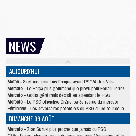
NEWS
AUJOURD'HUI
Match
- 8 retours pour Luis Enrique avant PSG/Aston Villa
Mercato
- Le Barça plus gourmand que prévu pour Ferran Torres
Mercato
- Godts géré mais décisif en attendant le PSG
Mercato
- Le PSG officialise Digne, sa 3e recrue du mercato
Féminines
- Les adversaires potentiels du PSG au 3e tour de la Ligue des Champions féminine
DIMANCHE 09 AOÛT
Mercato
- Zion Suzuki plus proche que jamais du PSG
Club
- Encore plus de temps de jeu prévu pour Marquinhos et les Portugais en Supercoupe