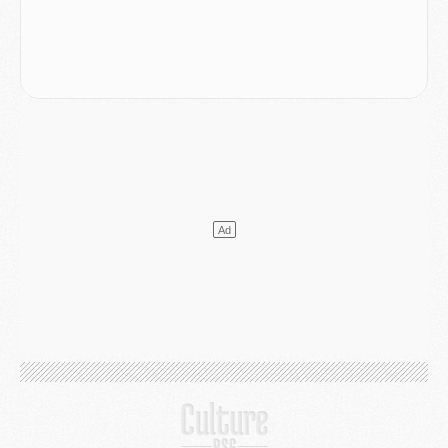
Match
- Majorque/PSG (3-0), reprise compliquée pour Paris
Match
- Les compositions officielles de Majorque/PSG avec Kvara et de nombreux jeunes
Club
- Casquettes, maillots de bain, padel, le PSG lance sa collection été
Match
- Un des nouveaux maillots pour Majorque/PSG
Mercato
- Le PSG prépare une nouvelle offre pour Suzuki
Mercato
- Le transfert de Ferran Torres au PSG réglé avant le 12 août ?
Match
- Le groupe pour Majorque/PSG avec 11 absents
Mercato
- Le PSG officialise un quatrième prêt
Mercato
- Liverpool ne veut pas que Barcola au PSG
Match
- Majorque/PSG, quelle compo pour le premier match de la saison 2026/27 ?
MARDI 04 AOÛT
Europe
- Les chapeaux provisoires de la Ligue des champions 2026/27
Podcast
- Podcast CulturePSG : Akliouche présenté par un fan de Monaco
Club
- Le PSG dévoile sa première collection d'entraînement pour 2026/2027
Discipline
- Un arbitre inattendu, mais porte-bonheur pour Lens/PSG
Match
- Majorque/PSG, sur quelle chaine et à quelle heure regarder le match ?
Mercato
- Le plan du PSG pour Suzuki et Chevalier se précise
Mercato
- L'Ajax refuse la première offre du PSG pour Godts
Mercato
- Le PSG veut accélérer, Ferran Torres temporise