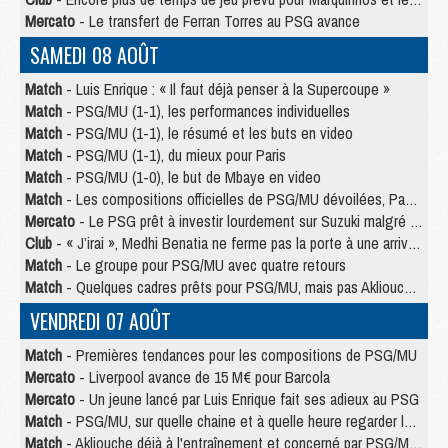
Mercato
- Le transfert de Ferran Torres au PSG avance
SAMEDI 08 AOÛT
Match
- Luis Enrique : « Il faut déjà penser à la Supercoupe »
Match
- PSG/MU (1-1), les performances individuelles
Match
- PSG/MU (1-1), le résumé et les buts en video
Match
- PSG/MU (1-1), du mieux pour Paris
Match
- PSG/MU (1-0), le but de Mbaye en video
Match
- Les compositions officielles de PSG/MU dévoilées, Pacho titulaire
Mercato
- Le PSG prêt à investir lourdement sur Suzuki malgré Safonov et Chevalier
Club
- « J’irai », Medhi Benatia ne ferme pas la porte à une arrivée au PSG
Match
- Le groupe pour PSG/MU avec quatre retours
Match
- Quelques cadres prêts pour PSG/MU, mais pas Akliouche ?
VENDREDI 07 AOÛT
Match
- Premières tendances pour les compositions de PSG/MU
Mercato
- Liverpool avance de 15 M€ pour Barcola
Mercato
- Un jeune lancé par Luis Enrique fait ses adieux au PSG
Match
- PSG/MU, sur quelle chaine et à quelle heure regarder le match ?
Match
- Akliouche déjà à l'entraînement et concerné par PSG/MU ?